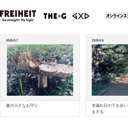
2026.8.7
2026.8.6
森の小さなお守り
木漏れ日の下を歩い
まする