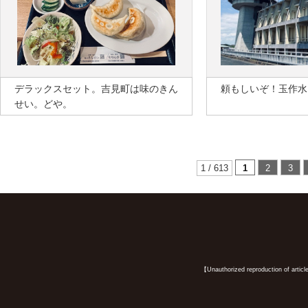
デラックスセット。吉見町は味のきん
頼もしいぞ！玉作水
せい。どや。
1 / 613
1
2
3
【Unauthorized reproduction of article