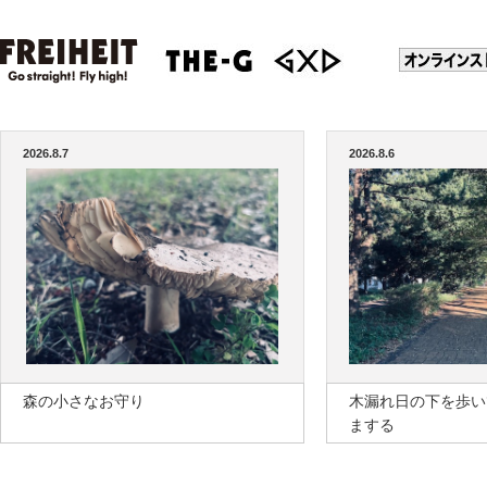
2026.8.7
2026.8.6
森の小さなお守り
木漏れ日の下を歩い
まする