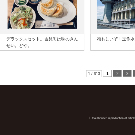
デラックスセット。吉見町は味のきん
頼もしいぞ！玉作水
せい。どや。
1 / 613
1
2
3
【Unauthorized reproduction of article