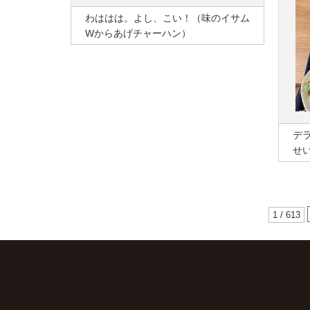
わははは。よし、こい！（味のイサム
Wからあげチャーハン）
デ
せ
1 / 613