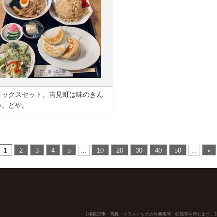
ラックスセット。吉見町は味のきん
い。どや。
1
2
3
4
5
...
10
20
30
40
50
...
»
【掲載記事・写真・イラストなどの無断複写・転載等を禁じます。