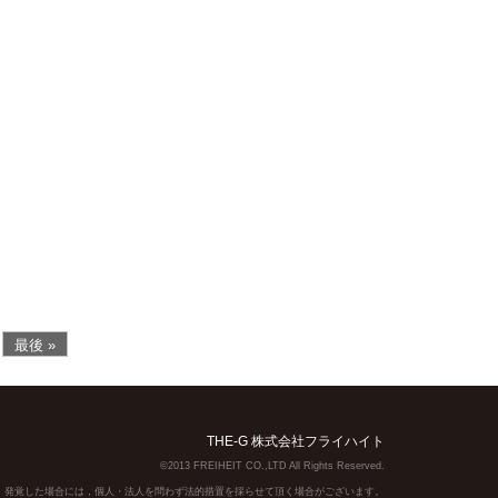
最後 »
THE-G 株式会社フライハイト
©2013 FREIHEIT CO.,LTD All Rights Reserved.
】発覚した場合には，個人・法人を問わず法的措置を採らせて頂く場合がございます。