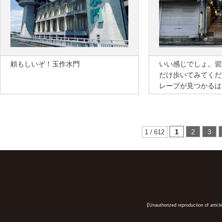
頼もしいぞ！玉作水門
いい感じでしょ。習
だけ歩いてみてくだ
レープが見つかるは
1 / 612
1
2
3
【Unauthorized reproduction of article