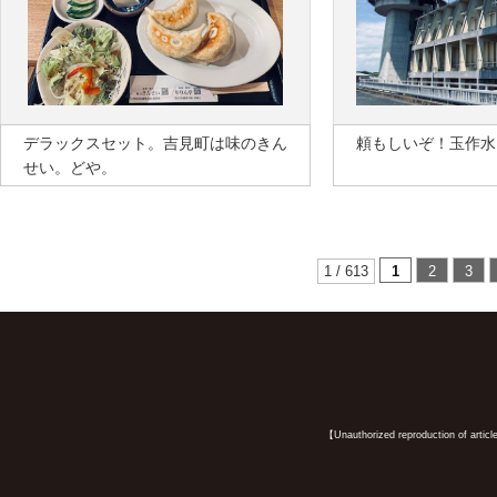
デラックスセット。吉見町は味のきん
頼もしいぞ！玉作水
せい。どや。
1 / 613
1
2
3
【Unauthorized reproduction of article