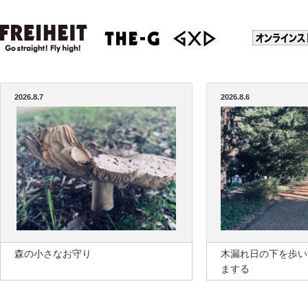
2026.8.7
2026.8.6
森の小さなお守り
木漏れ日の下を歩い
まする