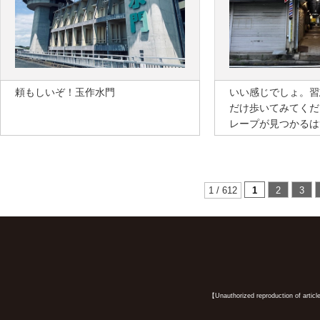
頼もしいぞ！玉作水門
いい感じでしょ。習
だけ歩いてみてくだ
レープが見つかるは
1 / 612
1
2
3
【Unauthorized reproduction of article