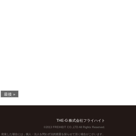
最後 »
THE-G 株式会社フライハイト
©2013 FREIHEIT CO.,LTD All Rights Reserved.
】発覚した場合には，個人・法人を問わず法的措置を採らせて頂く場合がございます。