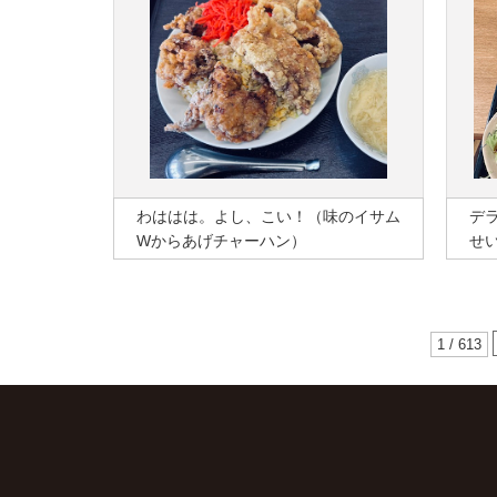
わははは。よし、こい！（味のイサム
デ
Wからあげチャーハン）
せ
1 / 613