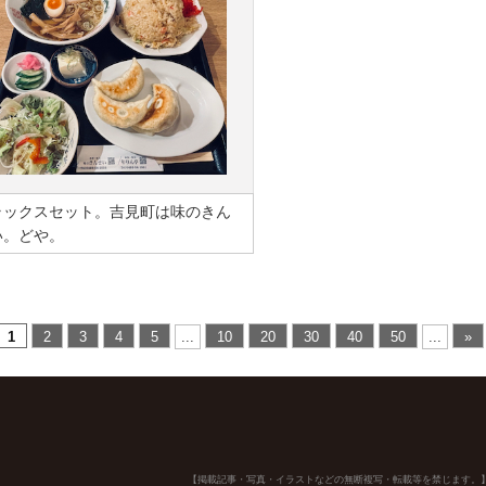
ラックスセット。吉見町は味のきん
い。どや。
1
2
3
4
5
...
10
20
30
40
50
...
»
【掲載記事・写真・イラストなどの無断複写・転載等を禁じます。