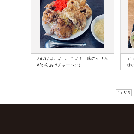
わははは。よし、こい！（味のイサム
デ
Wからあげチャーハン）
せ
1 / 613