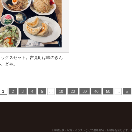
ラックスセット。吉見町は味のきん
い。どや。
1
2
3
4
5
...
10
20
30
40
50
...
»
【掲載記事・写真・イラストなどの無断複写・転載等を禁じます。