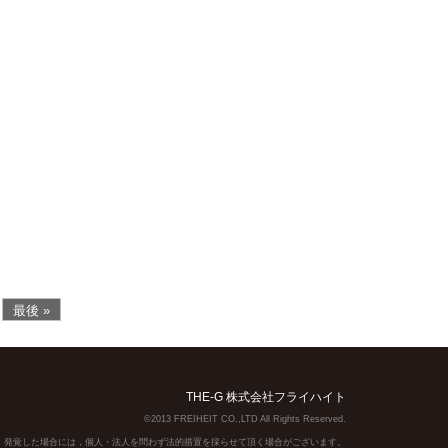
最後 »
THE-G 株式会社フライハイト
©2013 FREIHEIT CO.,LTD All Rights Reserved.
】発覚した場合には，個人・法人を問わず法的措置を採らせて頂く場合がございます。