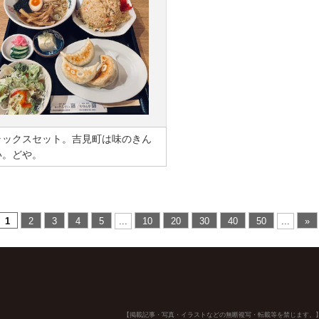
ラックスセット。吉見町は味のきん
い。どや。
1
2
3
4
5
...
10
20
30
40
50
...
»
【掲載記事・写真・イラストなどの無断複写・転載等を禁じます。