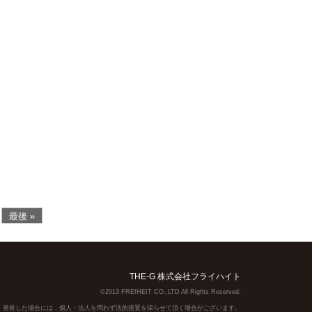
最後 »
THE-G 株式会社フライハイト
©2013 FREIHEIT CO.,LTD All Rights Reserved.
】発覚した場合には，個人・法人を問わず法的措置を採らせて頂く場合がございます。