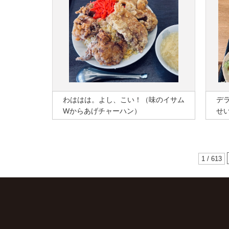
わははは。よし、こい！（味のイサム
デ
Wからあげチャーハン）
せ
1 / 613