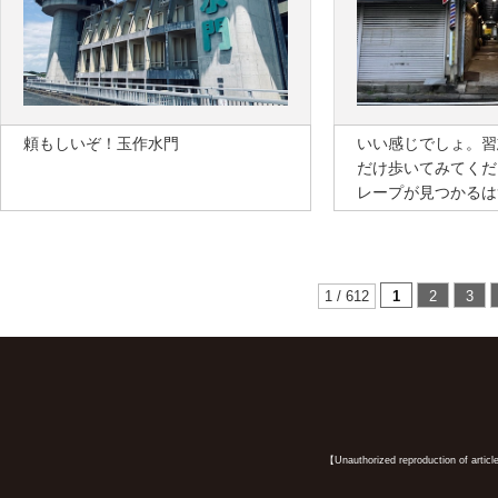
頼もしいぞ！玉作水門
いい感じでしょ。習
だけ歩いてみてくだ
レープが見つかるは
1 / 612
1
2
3
【Unauthorized reproduction of article