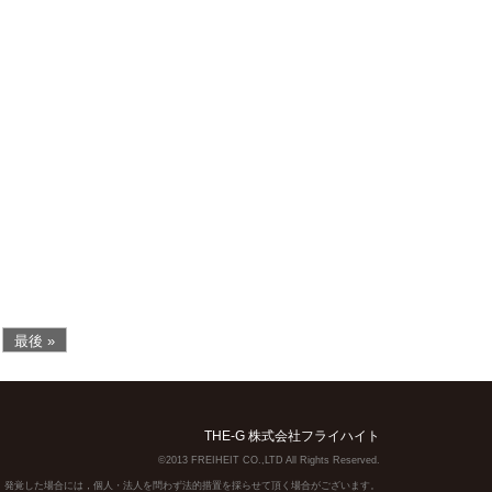
最後 »
THE-G 株式会社フライハイト
©2013 FREIHEIT CO.,LTD All Rights Reserved.
】発覚した場合には，個人・法人を問わず法的措置を採らせて頂く場合がございます。