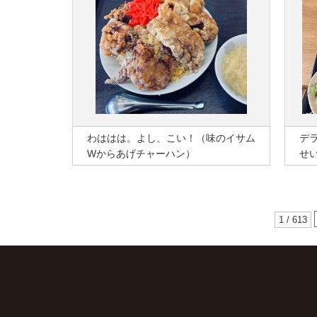
わははは。よし、こい！（味のイサム
デ
Wからあげチャーハン）
せ
1 / 613