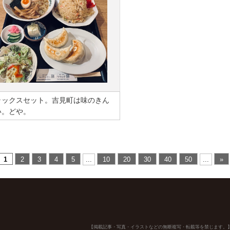
ラックスセット。吉見町は味のきん
い。どや。
1
2
3
4
5
...
10
20
30
40
50
...
»
【掲載記事・写真・イラストなどの無断複写・転載等を禁じます。