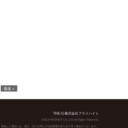
最後 »
THE-G 株式会社フライハイト
©2013 FREIHEIT CO.,LTD All Rights Reserved.
】発覚した場合には，個人・法人を問わず法的措置を採らせて頂く場合がございます。