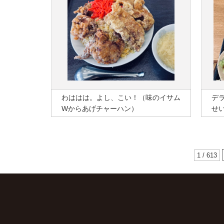
わははは。よし、こい！（味のイサム
デ
Wからあげチャーハン）
せ
1 / 613