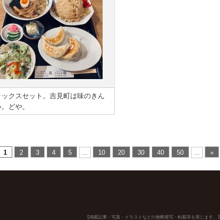
ラックスセット。吉見町は味のきん
い。どや。
1
2
3
4
5
...
10
20
30
40
50
...
»
【掲載記事・写真・イラストなどの無断複写・転載等を禁じます。