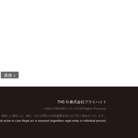
最後 »
THE-G 株式会社フライハイト
©2013 FREIHEIT CO.,LTD All Rights Reserved.
】発覚した場合には，個人・法人を問わず法的措置を採らせて頂く場合がございます。
action in case illegal act is exposed (regardless regal entity or individual person).