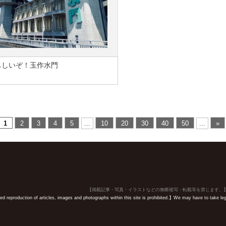
もしいぞ！玉作水門
1
2
3
4
5
...
10
20
30
40
50
...
»
【掲載記事・写真・イラストなどの無断複写・転載等を禁じます。
 reproduction of articles, images and photographs within this site is prohibited.】We may have to take legal 