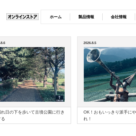
ホーム
製品情報
会社情報
.8.6
2026.8.5
漏れ日の下を歩いて古墳公園に行き
OK！おもいっきり派手に
する
れ！