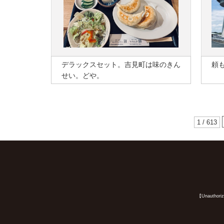
デラックスセット。吉見町は味のきん
頼
せい。どや。
1 / 613
【Unauthorized