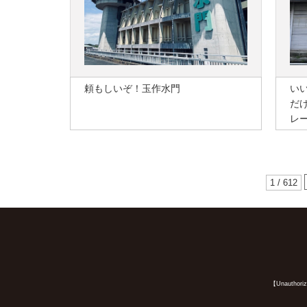
頼もしいぞ！玉作水門
い
だ
レ
1 / 612
【Unauthorized