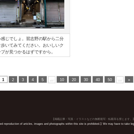
い感じでしょ。習志野の駅から二分
け歩いてみてください。おいしいク
ープが見つかるはずですから。
1
2
3
4
5
...
10
20
30
40
50
...
»
【掲載記事・写真・イラストなどの無断複写・転載等を禁じます。
 reproduction of articles, images and photographs within this site is prohibited.】We may have to take legal 