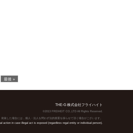
最後 »
THE-G 株式会社フライハイト
©2013 FREIHEIT CO.,LTD All Rights Reserved.
】発覚した場合には，個人・法人を問わず法的措置を採らせて頂く場合がございます。
action in case illegal act is exposed (regardless regal entity or individual person).