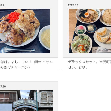
.8.2
2026.8.1
ははは。よし、こい！（味のイサム
デラックスセット。吉見町
からあげチャーハン）
せい。どや。
.7.30