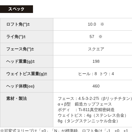
ロフト角(°)±
10.0 ※
ライ角(°)±
57 ※
フェース角(°)±
スクエア
ヘッド重量(g)±
198
ウェイトビス重量(g)±
ヒール：8 トウ：4
ヘッド体積(cc)
460
素材・製法
フェース：4.5-3-2-2Ti（βリッチチタン
α＋β型 鍛造カップフェース
ボディ ：Ti-811真空精密鋳造
ウェイトビス：4g（ステンレス合金）
8g（タングステンニッケル合金）
※可変式スリーブは「±0」「N」が標準時。ロフト角は「-1、±0、+1、