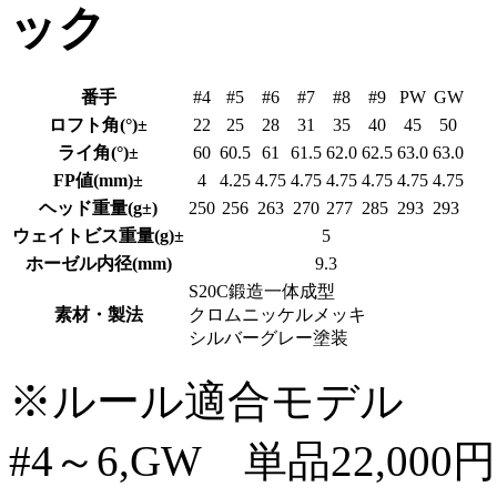
番手
#4
#5
#6
#7
#8
#9
PW
GW
ロフト角(°)±
22
25
28
31
35
40
45
50
ライ角(°)±
60
60.5
61
61.5
62.0
62.5
63.0
63.0
FP値(mm)±
4
4.25
4.75
4.75
4.75
4.75
4.75
4.75
ヘッド重量(g±)
250
256
263
270
277
285
293
293
ウェイトビス重量(g)±
5
ホーゼル内径(mm)
9.3
S20C鍛造一体成型
素材・製法
クロムニッケルメッキ
シルバーグレー塗装
※ルール適合モデル
#4～6,GW 単品22,000円