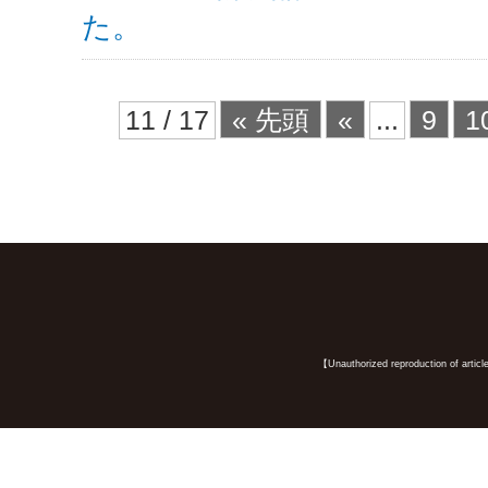
た。
11 / 17
« 先頭
«
...
9
1
【Unauthorized reproduction of article