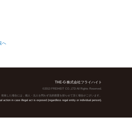
覧へ
THE-G 株式会社フライハイト
©2013 FREIHEIT CO.,LTD All Rights Reserved.
】発覚した場合には，個人・法人を問わず法的措置を採らせて頂く場合がございます。
action in case illegal act is exposed (regardless regal entity or individual person).