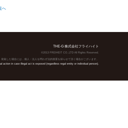
覧へ
THE-G 株式会社フライハイト
©2013 FREIHEIT CO.,LTD All Rights Reserved.
】発覚した場合には，個人・法人を問わず法的措置を採らせて頂く場合がございます。
action in case illegal act is exposed (regardless regal entity or individual person).