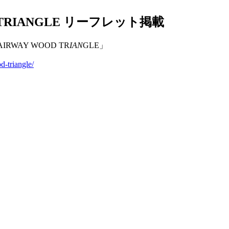
D TRIANGLE リーフレット掲載
IRWAY WOOD TR
IAN
GLE」
d-triangle/