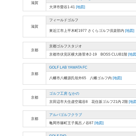
滋賀
大津市螢谷1-41
[地図]
フィールドゴルフ
滋賀
東近江市上平木町1977 さくらゴルフ倶楽部内
[地図]
京都ゴルフスタジオ
京都
京都市伏見区横大路菅本2-19 BOSS CLUB1階
[地図
GOLF LAB YAWATA FC
京都
八幡市八幡源氏垣外65 八幡ゴルフ内
[地図]
ゴルフ工房 なかの
京都
京田辺市大住虚空蔵谷8 花住坂ゴルフ21内 2階
[地図
アルバゴルフクラブ
京都
亀岡市篠町王子風呂ノ谷87
[地図]