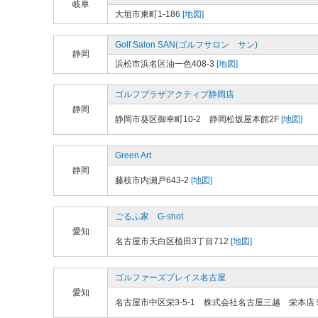
岐阜
大垣市東町1-186
[地図]
Golf Salon SAN(ゴルフサロン サン)
静岡
浜松市浜名区油一色408-3
[地図]
ゴルフプラザアクティブ静岡店
静岡
静岡市葵区御幸町10-2 静岡松坂屋本館2F
[地図]
Green Art
静岡
藤枝市内瀬戸643-2
[地図]
ごるふ家 G-shot
愛知
名古屋市天白区植田3丁目712
[地図]
ゴルファーズプレイス名古屋
愛知
名古屋市中区栄3-5-1 株式会社名古屋三越 栄本店