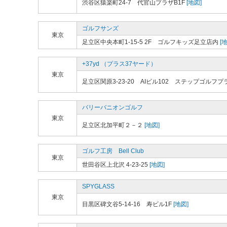
渋谷区猿楽町24-7 代官山プラザB1F
[地図]
ゴルフサンズ
東京
足立区中央本町1-15-5 2F ゴルフキッズ足立店内
[地
+37yd （プラス37ヤード）
東京
足立区関原3-23-20 AIビル102 ステップゴルフ
バリーバニオンゴルフ
東京
足立区北加平町２－２
[地図]
ゴルフ工房 Bell Club
東京
世田谷区上北沢 4-23-25
[地図]
SPYGLASS
東京
目黒区碑文谷5-14-16 寿ビル1F
[地図]