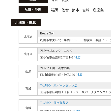
九州・沖縄
福岡
佐賀
熊本
宮崎
鹿児島
北海道・東北
Bears Golf
北海道
札幌市中央区北二条西13-1-10 札幌第一会計ビル 
苫小牧ゴルフクリニック
北海道
苫小牧市住吉町2丁目1-6
[地図]
ゴルフ工房 茂木商店
山形
西村山郡河北町谷地乙120
[地図]
T-LABO 泉パークタウン店
宮城
仙台市泉区明通１丁目１－２ 泉パークタウンゴル
T-LABO 仙台富谷店
宮城