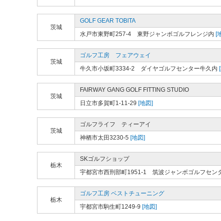
GOLF GEAR TOBITA
茨城
水戸市東野町257-4 東野ジャンボゴルフレンジ内
[
ゴルフ工房 フェアウェイ
茨城
牛久市小坂町3334-2 ダイヤゴルフセンター牛久内
FAIRWAY GANG GOLF FITTING STUDIO
茨城
日立市多賀町1-11-29
[地図]
ゴルフライフ ティーアイ
茨城
神栖市太田3230-5
[地図]
SKゴルフショップ
栃木
宇都宮市西刑部町1951-1 筑波ジャンボゴルフセン
ゴルフ工房 ベストチューニング
栃木
宇都宮市駒生町1249-9
[地図]