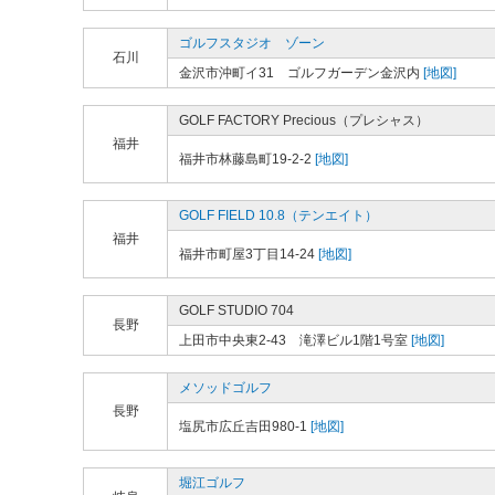
ゴルフスタジオ ゾーン
石川
金沢市沖町イ31 ゴルフガーデン金沢内
[地図]
GOLF FACTORY Precious（プレシャス）
福井
福井市林藤島町19-2-2
[地図]
GOLF FIELD 10.8（テンエイト）
福井
福井市町屋3丁目14-24
[地図]
GOLF STUDIO 704
長野
上田市中央東2-43 滝澤ビル1階1号室
[地図]
メソッドゴルフ
長野
塩尻市広丘吉田980-1
[地図]
堀江ゴルフ