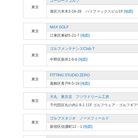
ユーローズゴルフ
東京
港区六本木3-16-26 ハリファックスビル1F
[地図]
MAX GOLF
東京
江東区東砂5-21-7
[地図]
ゴルフメンテナンスClub-T
東京
中野区新井1-6-6
[地図]
FITTING STUDIO ZERO
東京
葛飾区青戸8-5-19
[地図]
大丸 東京店 フソウドリーム工房
東京
千代田区丸の内1-9-1 11F ゴルフウェア・ゴルフギ
ゴルフスタジオ ノースフィールド
東京
新宿区信濃町12－1
[地図]