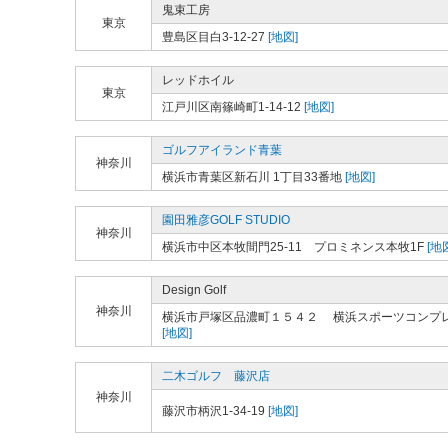
鬼束工房
東京
豊島区目白3-12-27
[地図]
レッドホイル
東京
江戸川区南篠崎町1-14-12
[地図]
ゴルフアイランド青葉
神奈川
横浜市青葉区新石川 1丁目33番地
[地図]
園田雅彦GOLF STUDIO
神奈川
横浜市中区本牧間門25-11 プロミネンス本牧1F
[地
Design Golf
神奈川
横浜市戸塚区品濃町１５４２ 横浜スポーツコンプ
[地図]
二木ゴルフ 藤沢店
神奈川
藤沢市柄沢1-34-19
[地図]