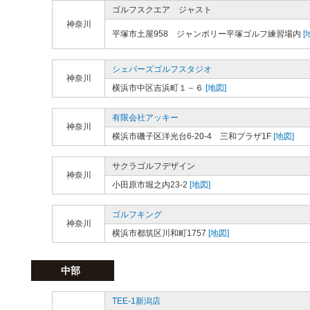
ゴルフスクエア ジャスト
神奈川
平塚市土屋958 ジャンボリー平塚ゴルフ練習場内
[
シェパーズゴルフスタジオ
神奈川
横浜市中区吉浜町１－６
[地図]
有限会社アッキー
神奈川
横浜市磯子区洋光台6-20-4 三和プラザ1F
[地図]
サクラゴルフデザイン
神奈川
小田原市堀之内23-2
[地図]
ゴルフキング
神奈川
横浜市都筑区川和町1757
[地図]
中部
TEE-1新潟店