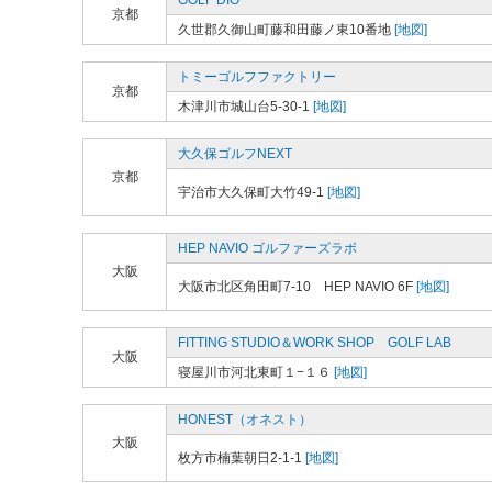
GOLF DIO
京都
久世郡久御山町藤和田藤ノ東10番地
[地図]
トミーゴルフファクトリー
京都
木津川市城山台5-30-1
[地図]
大久保ゴルフNEXT
京都
宇治市大久保町大竹49-1
[地図]
HEP NAVIO ゴルファーズラボ
大阪
大阪市北区角田町7-10 HEP NAVIO 6F
[地図]
FITTING STUDIO＆WORK SHOP GOLF LAB
大阪
寝屋川市河北東町１−１６
[地図]
HONEST（オネスト）
大阪
枚方市楠葉朝日2-1-1
[地図]