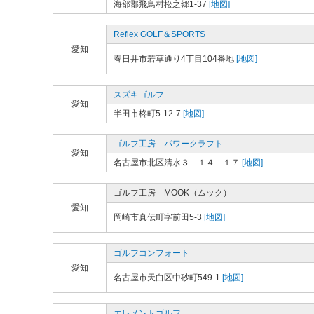
海部郡飛鳥村松之郷1-37
[地図]
Reflex GOLF＆SPORTS
愛知
春日井市若草通り4丁目104番地
[地図]
スズキゴルフ
愛知
半田市柊町5-12-7
[地図]
ゴルフ工房 パワークラフト
愛知
名古屋市北区清水３－１４－１７
[地図]
ゴルフ工房 MOOK（ムック）
愛知
岡崎市真伝町字前田5-3
[地図]
ゴルフコンフォート
愛知
名古屋市天白区中砂町549-1
[地図]
エレメントゴルフ