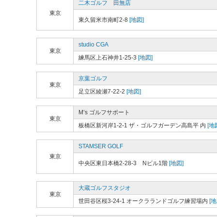
二木ゴルフ 田無店
東京
東久留米市南町2-8
[地図]
studio CGA
東京
練馬区上石神井1-25-3
[地図]
京葉ゴルフ
東京
足立区綾瀬7-22-2
[地図]
M’s ゴルフサポート
東京
板橋区新河岸1-2-1 ザ・ゴルフガーデン高島平 内
[地
STAMSER GOLF
東京
中央区東日本橋2-28-3 Nビル1階
[地図]
大蔵ゴルフスタジオ
東京
世田谷区桜3-24-1 オークラランドゴルフ練習場内
[地