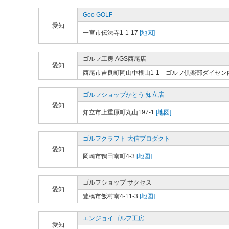
Goo GOLF
愛知
一宮市伝法寺1-1-17
[地図]
ゴルフ工房 AGS西尾店
愛知
西尾市吉良町岡山中根山1-1 ゴルフ倶楽部ダイセン
ゴルフショップかとう 知立店
愛知
知立市上重原町丸山197-1
[地図]
ゴルフクラフト 大信プロダクト
愛知
岡崎市鴨田南町4-3
[地図]
ゴルフショップ サクセス
愛知
豊橋市飯村南4-11-3
[地図]
エンジョイゴルフ工房
愛知