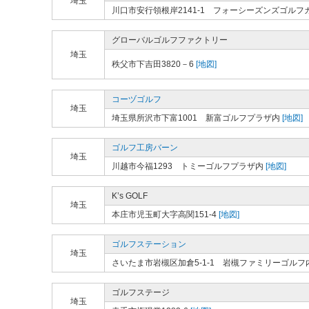
埼玉
川口市安行領根岸2141-1 フォーシーズンズゴルフ
グローバルゴルフファクトリー
埼玉
秩父市下吉田3820－6
[地図]
コーヅゴルフ
埼玉
埼玉県所沢市下富1001 新富ゴルフプラザ内
[地図]
ゴルフ工房バーン
埼玉
川越市今福1293 トミーゴルフプラザ内
[地図]
K’s GOLF
埼玉
本庄市児玉町大字高関151-4
[地図]
ゴルフステーション
埼玉
さいたま市岩槻区加倉5-1-1 岩槻ファミリーゴルフ
ゴルフステージ
埼玉