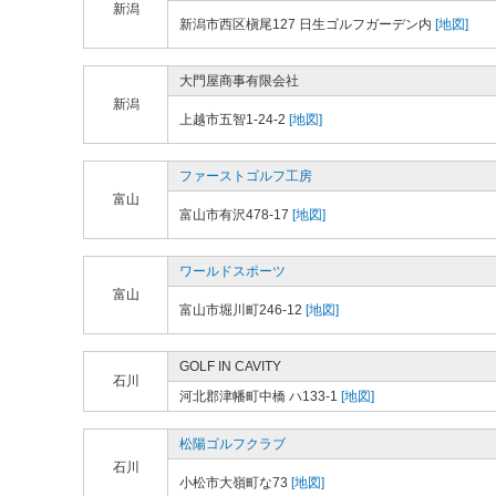
新潟
新潟市西区槇尾127 日生ゴルフガーデン内
[地図]
大門屋商事有限会社
新潟
上越市五智1-24-2
[地図]
ファーストゴルフ工房
富山
富山市有沢478-17
[地図]
ワールドスポーツ
富山
富山市堀川町246-12
[地図]
GOLF IN CAVITY
石川
河北郡津幡町中橋 ハ133-1
[地図]
松陽ゴルフクラブ
石川
小松市大嶺町な73
[地図]