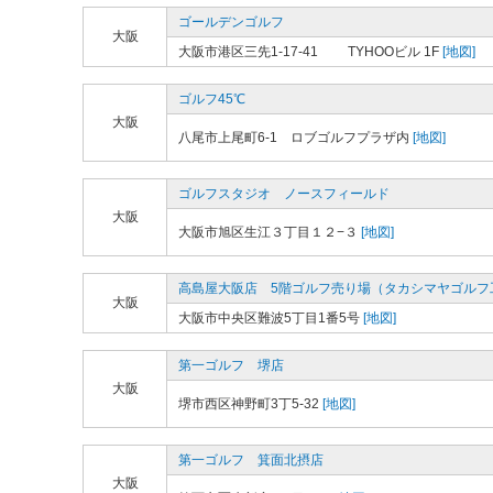
ゴールデンゴルフ
大阪
大阪市港区三先1-17-41 TYHOOビル 1F
[地図]
ゴルフ45℃
大阪
八尾市上尾町6-1 ロブゴルフプラザ内
[地図]
ゴルフスタジオ ノースフィールド
大阪
大阪市旭区生江３丁目１２−３
[地図]
高島屋大阪店 5階ゴルフ売り場（タカシマヤゴルフ
大阪
大阪市中央区難波5丁目1番5号
[地図]
第一ゴルフ 堺店
大阪
堺市西区神野町3丁5-32
[地図]
第一ゴルフ 箕面北摂店
大阪