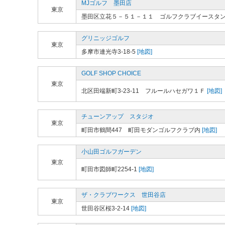
MJゴルフ 墨田店
東京
墨田区立花５－５１－１１ ゴルフクラブイースタ
グリニッジゴルフ
東京
多摩市連光寺3-18-5
[地図]
GOLF SHOP CHOICE
東京
北区田端新町3-23-11 フルールハセガワ１Ｆ
[地図]
チューンアップ スタジオ
東京
町田市鶴間447 町田モダンゴルフクラブ内
[地図]
小山田ゴルフガーデン
東京
町田市図師町2254-1
[地図]
ザ・クラブワークス 世田谷店
東京
世田谷区桜3-2-14
[地図]