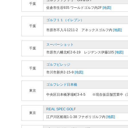
ゴルフファクトリーON＆OFF
千葉
佐倉市生谷935 ワールドゴルフ内2F
[地図]
ゴルフ１１（イレブン）
千葉
市原市不入斗1211-2 アネックスゴルフ内
[地図]
スーパーショット
千葉
市原市八幡北町2-6-19 レジデンス伊藤105
[地図]
ゴルフビレッジ
千葉
市川市新井2-15-9
[地図]
ゴルフレンド日本橋
東京
中央区日本橋茅場町3-4-5 ※現在仮店舗営業中（江
REAL SPEC GOLF
東京
江戸川区船堀1-1-38 フナボリゴルフ内
[地図]