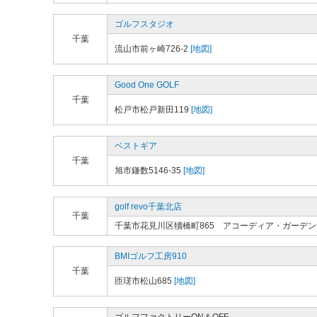
ゴルフスタジオ
千葉
流山市前ヶ崎726-2
[地図]
Good One GOLF
千葉
松戸市松戸新田119
[地図]
ベストギア
千葉
旭市鎌数5146-35
[地図]
golf revo千葉北店
千葉
千葉市花見川区犢橋町865 アコーディア・ガーデ
BMIゴルフ工房910
千葉
匝瑳市松山685
[地図]