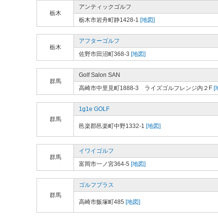
アンティックゴルフ
栃木
栃木市岩舟町静1428-1
[地図]
アフターゴルフ
栃木
佐野市田沼町368-3
[地図]
Golf Salon SAN
群馬
高崎市中里見町1888-3 ライズゴルフレンジ内２F
[
1g1e GOLF
群馬
邑楽郡邑楽町中野1332-1
[地図]
イワイゴルフ
群馬
富岡市一ノ宮364-5
[地図]
ゴルフプラス
群馬
高崎市飯塚町485
[地図]