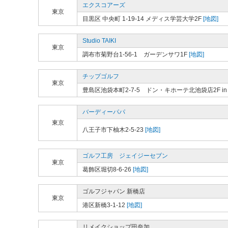
エクスコアーズ
東京
目黒区 中央町 1-19-14 メディス学芸大学2F
[地図]
Studio TAIKI
東京
調布市菊野台1-56-1 ガーデンサワ1F
[地図]
チップゴルフ
東京
豊島区池袋本町2-7-5 ドン・キホーテ北池袋店2F in 
バーディーパパ
東京
八王子市下柚木2-5-23
[地図]
ゴルフ工房 ジェイジーセブン
東京
葛飾区堀切8-6-26
[地図]
ゴルフジャパン 新橋店
東京
港区新橋3-1-12
[地図]
リメイクショップ田奈加