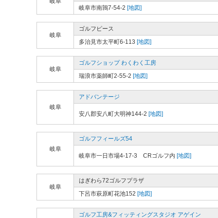
岐阜
岐阜市南鶉7-54-2
[地図]
ゴルフピース
岐阜
多治見市太平町6-113
[地図]
ゴルフショップ わくわく工房
岐阜
瑞浪市薬師町2-55-2
[地図]
アドバンテージ
岐阜
安八郡安八町大明神144-2
[地図]
ゴルフフィールズ54
岐阜
岐阜市一日市場4-17-3 CRゴルフ内
[地図]
はぎわら72ゴルフプラザ
岐阜
下呂市萩原町花池152
[地図]
ゴルフ工房&フィッティングスタジオ アゲイン