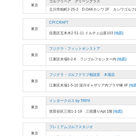
ゴルフリペア グリーングラス
東京
立川市柏町2-25-3 D.OAKカシワ 2F カシワゴルフ
CPI CRAFT
東京
目黒区五本木2-51-11 ドルチェ山富103
[地図]
フジクラ・フィットオンストア
東京
江東区木場6-2-6 フジゴルフセンター内
[地図]
フジクラ・ゴルフクラブ相談室 木場店
東京
江東区木場1-5-10 深川ギャザリア内プラザ棟 4F
[地図
インタークロス by TRPX
東京
世田谷区三宿1-1-19 三宿通りApt 1階
[地図]
プレミアムゴルフスタジオ
東京