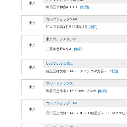
東京
練馬区平和台4-1-1 1F
[地図]
ゴルフショップMAX
東京
江東区東陽3丁目11番地7号
[地図]
東京ゴルフスタジオ
東京
三鷹市北野4-5-41
[地図]
CoolClubs 目黒店
東京
目黒区碑文谷5-14-8 スイング碑文谷 2F
[地図]
ウルトラクラブス
東京
渋谷区恵比寿1-15-6 OAK2ビル5F
[地図]
ゴルフショップ PAL
東京
品川区上大崎3-14-37 JESCO目黒ビル（TGMタマビ