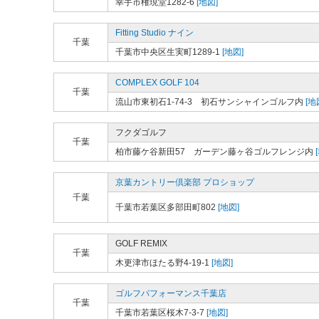
幸手市権現堂1282-6
[地図]
Fitting Studio ナイン
千葉
千葉市中央区生実町1289-1
[地図]
COMPLEX GOLF 104
千葉
流山市東初石1-74-3 初石サンシャインゴルフ内
[地
フクダゴルフ
千葉
柏市藤ケ谷新田57 ガーデン藤ヶ谷ゴルフレンジ内
京葉カントリー倶楽部 プロショップ
千葉
千葉市若葉区多部田町802
[地図]
GOLF REMIX
千葉
木更津市ほたる野4-19-1
[地図]
ゴルフパフォーマンス千葉店
千葉
千葉市若葉区桜木7-3-7
[地図]