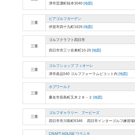
津市芸濃町椋本3040
[地図]
ピアゴルフガーデン
三重
伊賀市四十九町1626
[地図]
ゴルフクラフト四日市
三重
四日市市三ツ谷東町10-20
[地図]
ゴルフショップ フィオーレ
三重
津市産品540 ゴルフフォーラムピコット内
[地図]
ホブワールド
三重
桑名市長島町又木２８－２
[地図]
ゴルフギャラリー ブービーズ
三重
四日市市川島町6346 四日市インターゴルフ練習場
CRAFT HOUSE ワラニモ