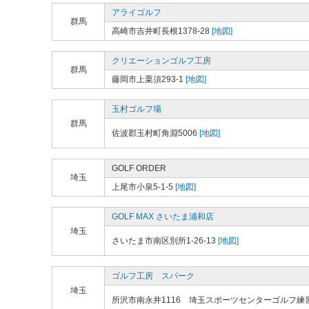
アライゴルフ
群馬
高崎市吉井町長根1378-28
[地図]
クリエーションゴルフ工房
群馬
藤岡市上栗須293-1
[地図]
玉村ゴルフ場
群馬
佐波郡玉村町角淵5006
[地図]
GOLF ORDER
埼玉
上尾市小泉5-1-5
[地図]
GOLF MAX さいたま浦和店
埼玉
さいたま市南区別所1-26-13
[地図]
ゴルフ工房 スパーク
埼玉
所沢市南永井1116 埼玉スポーツセンターゴルフ練