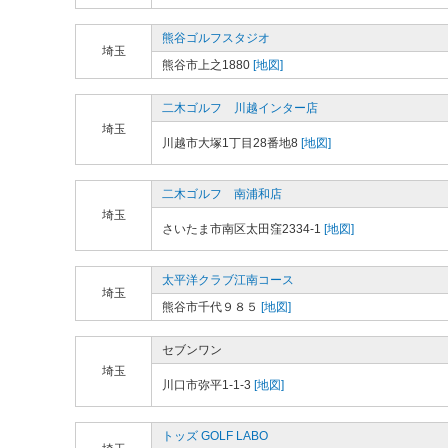
熊谷ゴルフスタジオ
埼玉
熊谷市上之1880
[地図]
二木ゴルフ 川越インター店
埼玉
川越市大塚1丁目28番地8
[地図]
二木ゴルフ 南浦和店
埼玉
さいたま市南区太田窪2334-1
[地図]
太平洋クラブ江南コース
埼玉
熊谷市千代９８５
[地図]
セブンワン
埼玉
川口市弥平1-1-3
[地図]
トッズ GOLF LABO