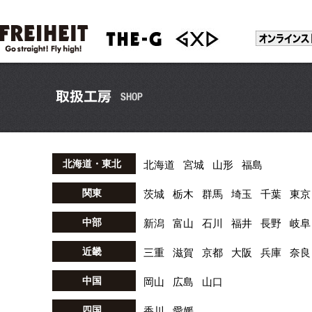
北海道・東北
北海道
宮城
山形
福島
関東
茨城
栃木
群馬
埼玉
千葉
東京
中部
新潟
富山
石川
福井
長野
岐阜
近畿
三重
滋賀
京都
大阪
兵庫
奈良
中国
岡山
広島
山口
四国
香川
愛媛