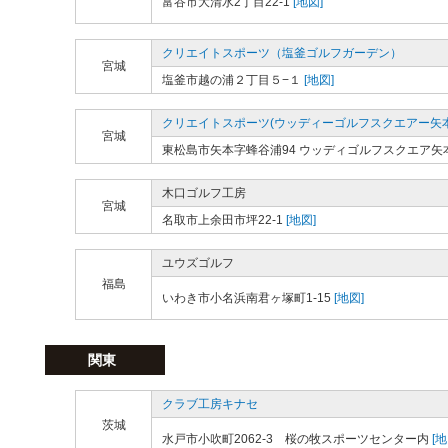
富谷市大清水2丁目22-1
[地図]
クリエイトスポーツ（塩釜ゴルフガーデン）
宮城
塩釜市越の浦２丁目５−１
[地図]
クリエイトスポーツ(ウッディーゴルフスクエアー矢本
宮城
東松島市矢本字蜂谷浦94 ウッディゴルフスクエア矢
木口ゴルフ工房
宮城
名取市上余田市坪22-1
[地図]
ユウズゴルフ
福島
いわき市小名浜南君ヶ塚町1-15
[地図]
関東
クラブ工房キナセ
茨城
水戸市小吹町2062-3 桜の牧スポーツセンター内
[地