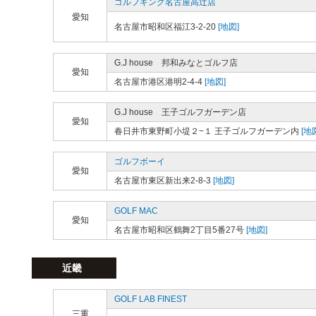
ゴルフキング名古屋高辻店
愛知
名古屋市昭和区福江3-2-20
[地図]
G.J house 邦和みなとゴルフ店
愛知
名古屋市港区港明2-4-4
[地図]
G.J house 王子ゴルフガーデン店
愛知
春日井市東野町小堤２−１ 王子ゴルフガーデン内
[地
ゴルフボーイ
愛知
名古屋市東区新出来2-8-3
[地図]
GOLF MAC
愛知
名古屋市昭和区鶴舞2丁目5番27号
[地図]
近畿
GOLF LAB FINEST
三重