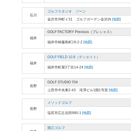
ゴルフスタジオ ゾーン
石川
金沢市沖町イ31 ゴルフガーデン金沢内
[地図]
GOLF FACTORY Precious（プレシャス）
福井
福井市林藤島町19-2-2
[地図]
GOLF FIELD 10.8（テンエイト）
福井
福井市町屋3丁目14-24
[地図]
GOLF STUDIO 704
長野
上田市中央東2-43 滝澤ビル1階1号室
[地図]
メソッドゴルフ
長野
塩尻市広丘吉田980-1
[地図]
堀江ゴルフ