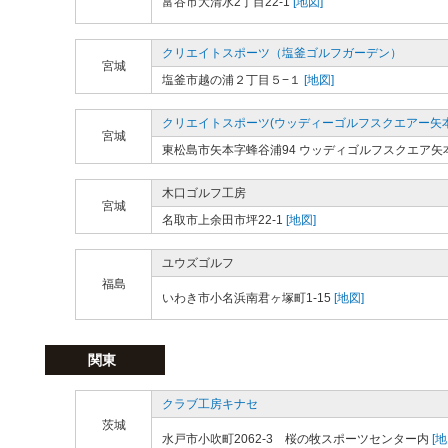
富谷市大清水2丁目22-1
[地図]
クリエイトスポーツ（塩釜ゴルフガーデン）
宮城
塩釜市越の浦２丁目５−１
[地図]
クリエイトスポーツ(ウッディーゴルフスクエアー矢本
宮城
東松島市矢本字蜂谷浦94 ウッディゴルフスクエア矢
木口ゴルフ工房
宮城
名取市上余田市坪22-1
[地図]
ユウズゴルフ
福島
いわき市小名浜南君ヶ塚町1-15
[地図]
関東
クラブ工房キナセ
茨城
水戸市小吹町2062-3 桜の牧スポーツセンター内
[地