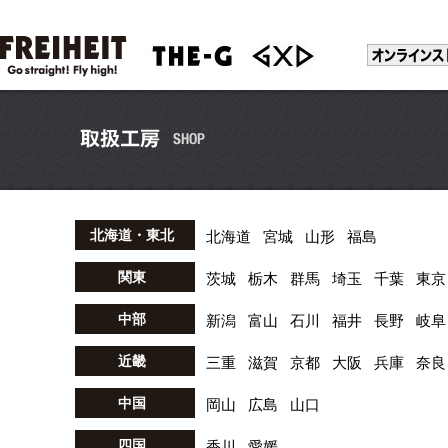
北海道・東北
北海道
宮城
山形
福島
関東
茨城
栃木
群馬
埼玉
千葉
東京
中部
新潟
富山
石川
福井
長野
岐阜
近畿
三重
滋賀
京都
大阪
兵庫
奈良
中国
岡山
広島
山口
四国
香川
愛媛