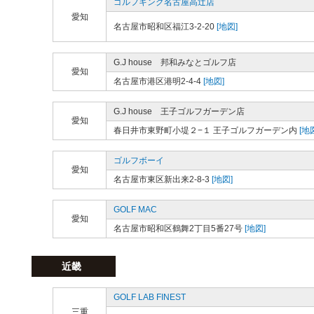
ゴルフキング名古屋高辻店
愛知
名古屋市昭和区福江3-2-20
[地図]
G.J house 邦和みなとゴルフ店
愛知
名古屋市港区港明2-4-4
[地図]
G.J house 王子ゴルフガーデン店
愛知
春日井市東野町小堤２−１ 王子ゴルフガーデン内
[地
ゴルフボーイ
愛知
名古屋市東区新出来2-8-3
[地図]
GOLF MAC
愛知
名古屋市昭和区鶴舞2丁目5番27号
[地図]
近畿
GOLF LAB FINEST
三重