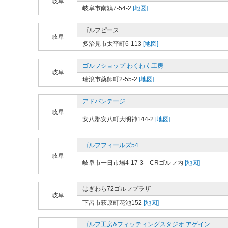
岐阜
岐阜市南鶉7-54-2
[地図]
ゴルフピース
岐阜
多治見市太平町6-113
[地図]
ゴルフショップ わくわく工房
岐阜
瑞浪市薬師町2-55-2
[地図]
アドバンテージ
岐阜
安八郡安八町大明神144-2
[地図]
ゴルフフィールズ54
岐阜
岐阜市一日市場4-17-3 CRゴルフ内
[地図]
はぎわら72ゴルフプラザ
岐阜
下呂市萩原町花池152
[地図]
ゴルフ工房&フィッティングスタジオ アゲイン