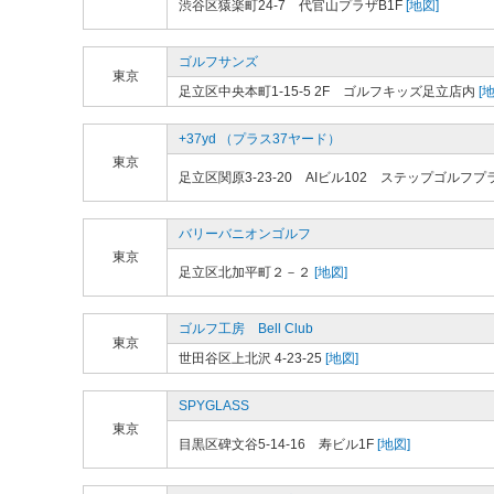
渋谷区猿楽町24-7 代官山プラザB1F
[地図]
ゴルフサンズ
東京
足立区中央本町1-15-5 2F ゴルフキッズ足立店内
[地
+37yd （プラス37ヤード）
東京
足立区関原3-23-20 AIビル102 ステップゴルフ
バリーバニオンゴルフ
東京
足立区北加平町２－２
[地図]
ゴルフ工房 Bell Club
東京
世田谷区上北沢 4-23-25
[地図]
SPYGLASS
東京
目黒区碑文谷5-14-16 寿ビル1F
[地図]