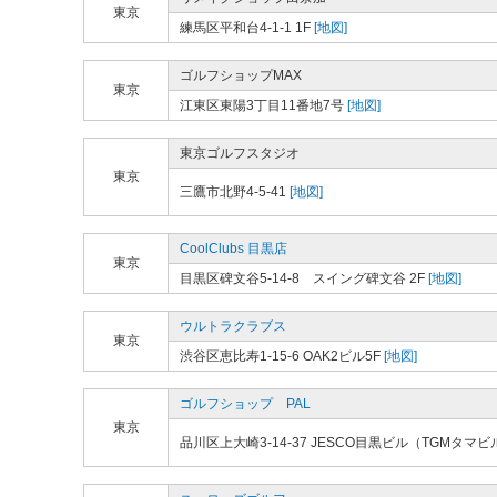
東京
練馬区平和台4-1-1 1F
[地図]
ゴルフショップMAX
東京
江東区東陽3丁目11番地7号
[地図]
東京ゴルフスタジオ
東京
三鷹市北野4-5-41
[地図]
CoolClubs 目黒店
東京
目黒区碑文谷5-14-8 スイング碑文谷 2F
[地図]
ウルトラクラブス
東京
渋谷区恵比寿1-15-6 OAK2ビル5F
[地図]
ゴルフショップ PAL
東京
品川区上大崎3-14-37 JESCO目黒ビル（TGMタマビ