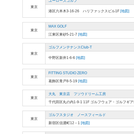
ユーローズゴルフ
東京
港区六本木3-16-26 ハリファックスビル1F
[地図]
MAX GOLF
東京
江東区東砂5-21-7
[地図]
ゴルフメンテナンスClub-T
東京
中野区新井1-6-6
[地図]
FITTING STUDIO ZERO
東京
葛飾区青戸8-5-19
[地図]
大丸 東京店 フソウドリーム工房
東京
千代田区丸の内1-9-1 11F ゴルフウェア・ゴルフギ
ゴルフスタジオ ノースフィールド
東京
新宿区信濃町12－1
[地図]