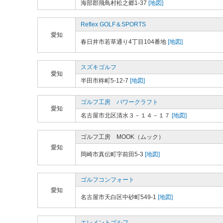
海部郡飛鳥村松之郷1-37
[地図]
Reflex GOLF＆SPORTS
愛知
春日井市若草通り4丁目104番地
[地図]
スズキゴルフ
愛知
半田市柊町5-12-7
[地図]
ゴルフ工房 パワークラフト
愛知
名古屋市北区清水３－１４－１７
[地図]
ゴルフ工房 MOOK（ムック）
愛知
岡崎市真伝町字前田5-3
[地図]
ゴルフコンフォート
愛知
名古屋市天白区中砂町549-1
[地図]
エレメントゴルフ