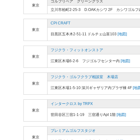
ゴルフリペア グリーングラス
東京
立川市柏町2-25-3 D.OAKカシワ 2F カシワゴルフ
CPI CRAFT
東京
目黒区五本木2-51-11 ドルチェ山富103
[地図]
フジクラ・フィットオンストア
東京
江東区木場6-2-6 フジゴルフセンター内
[地図]
フジクラ・ゴルフクラブ相談室 木場店
東京
江東区木場1-5-10 深川ギャザリア内プラザ棟 4F
[地図
インタークロス by TRPX
東京
世田谷区三宿1-1-19 三宿通りApt 1階
[地図]
プレミアムゴルフスタジオ
東京