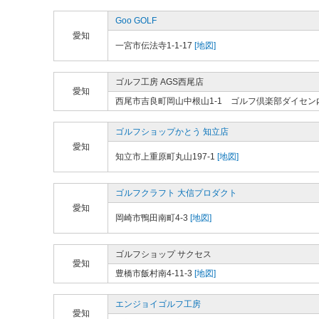
Goo GOLF
愛知
一宮市伝法寺1-1-17
[地図]
ゴルフ工房 AGS西尾店
愛知
西尾市吉良町岡山中根山1-1 ゴルフ倶楽部ダイセン
ゴルフショップかとう 知立店
愛知
知立市上重原町丸山197-1
[地図]
ゴルフクラフト 大信プロダクト
愛知
岡崎市鴨田南町4-3
[地図]
ゴルフショップ サクセス
愛知
豊橋市飯村南4-11-3
[地図]
エンジョイゴルフ工房
愛知