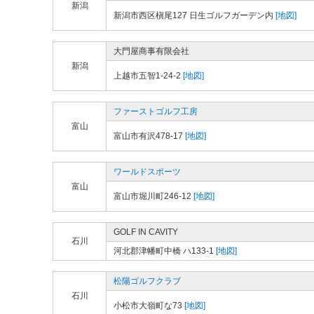
新潟
新潟市西区槇尾127 日生ゴルフガーデン内
[地図]
大門屋商事有限会社
新潟
上越市五智1-24-2
[地図]
ファーストゴルフ工房
富山
富山市有沢478-17
[地図]
ワールドスポーツ
富山
富山市堀川町246-12
[地図]
GOLF IN CAVITY
石川
河北郡津幡町中橋 ハ133-1
[地図]
松陽ゴルフクラブ
石川
小松市大嶺町な73
[地図]