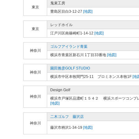
鬼束工房
東京
豊島区目白3-12-27
[地図]
レッドホイル
東京
江戸川区南篠崎町1-14-12
[地図]
ゴルフアイランド青葉
神奈川
横浜市青葉区新石川 1丁目33番地
[地図]
園田雅彦GOLF STUDIO
神奈川
横浜市中区本牧間門25-11 プロミネンス本牧1F
[地
Design Golf
神奈川
横浜市戸塚区品濃町１５４２ 横浜スポーツコンプ
[地図]
二木ゴルフ 藤沢店
神奈川
藤沢市柄沢1-34-19
[地図]