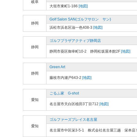
岐阜
大垣市東町1-186
[地図]
Golf Salon SAN(ゴルフサロン サン)
静岡
浜松市浜名区油一色408-3
[地図]
ゴルフプラザアクティブ静岡店
静岡
静岡市葵区御幸町10-2 静岡松坂屋本館2F
[地図]
Green Art
静岡
藤枝市内瀬戸643-2
[地図]
ごるふ家 G-shot
愛知
名古屋市天白区植田3丁目712
[地図]
ゴルファーズプレイス名古屋
愛知
名古屋市中区栄3-5-1 株式会社名古屋三越 栄本店