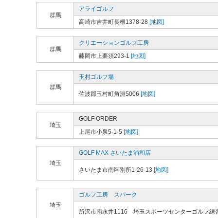
アライゴルフ
群馬
高崎市吉井町長根1378-28
[地図]
クリエーションゴルフ工房
群馬
藤岡市上栗須293-1
[地図]
玉村ゴルフ場
群馬
佐波郡玉村町角淵5006
[地図]
GOLF ORDER
埼玉
上尾市小泉5-1-5
[地図]
GOLF MAX さいたま浦和店
埼玉
さいたま市南区別所1-26-13
[地図]
ゴルフ工房 スパーク
埼玉
所沢市南永井1116 埼玉スポーツセンターゴルフ練