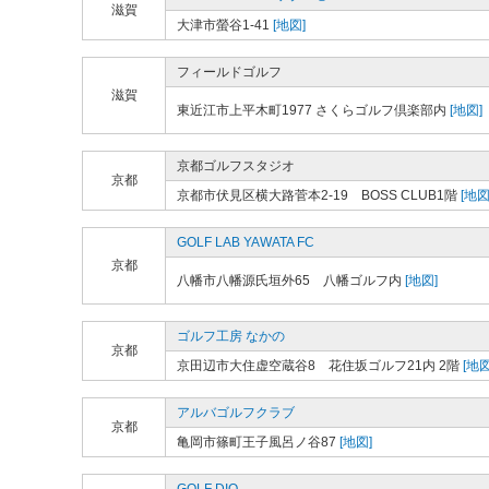
滋賀
大津市螢谷1-41
[地図]
フィールドゴルフ
滋賀
東近江市上平木町1977 さくらゴルフ倶楽部内
[地図]
京都ゴルフスタジオ
京都
京都市伏見区横大路菅本2-19 BOSS CLUB1階
[地図
GOLF LAB YAWATA FC
京都
八幡市八幡源氏垣外65 八幡ゴルフ内
[地図]
ゴルフ工房 なかの
京都
京田辺市大住虚空蔵谷8 花住坂ゴルフ21内 2階
[地図
アルバゴルフクラブ
京都
亀岡市篠町王子風呂ノ谷87
[地図]