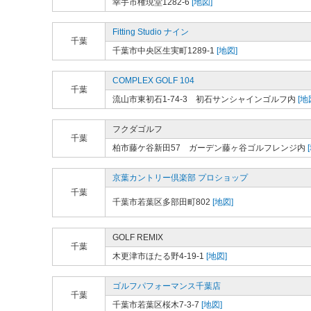
幸手市権現堂1282-6
[地図]
Fitting Studio ナイン
千葉
千葉市中央区生実町1289-1
[地図]
COMPLEX GOLF 104
千葉
流山市東初石1-74-3 初石サンシャインゴルフ内
[地
フクダゴルフ
千葉
柏市藤ケ谷新田57 ガーデン藤ヶ谷ゴルフレンジ内
京葉カントリー倶楽部 プロショップ
千葉
千葉市若葉区多部田町802
[地図]
GOLF REMIX
千葉
木更津市ほたる野4-19-1
[地図]
ゴルフパフォーマンス千葉店
千葉
千葉市若葉区桜木7-3-7
[地図]