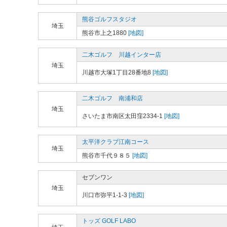
熊谷ゴルフスタジオ
埼玉
熊谷市上之1880
[地図]
二木ゴルフ 川越インター店
埼玉
川越市大塚1丁目28番地8
[地図]
二木ゴルフ 南浦和店
埼玉
さいたま市南区太田窪2334-1
[地図]
太平洋クラブ江南コース
埼玉
熊谷市千代９８５
[地図]
セブンワン
埼玉
川口市弥平1-1-3
[地図]
トッズ GOLF LABO