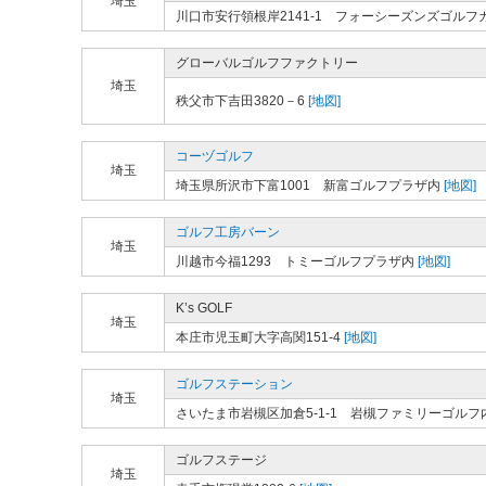
埼玉
川口市安行領根岸2141-1 フォーシーズンズゴルフ
グローバルゴルフファクトリー
埼玉
秩父市下吉田3820－6
[地図]
コーヅゴルフ
埼玉
埼玉県所沢市下富1001 新富ゴルフプラザ内
[地図]
ゴルフ工房バーン
埼玉
川越市今福1293 トミーゴルフプラザ内
[地図]
K’s GOLF
埼玉
本庄市児玉町大字高関151-4
[地図]
ゴルフステーション
埼玉
さいたま市岩槻区加倉5-1-1 岩槻ファミリーゴルフ
ゴルフステージ
埼玉