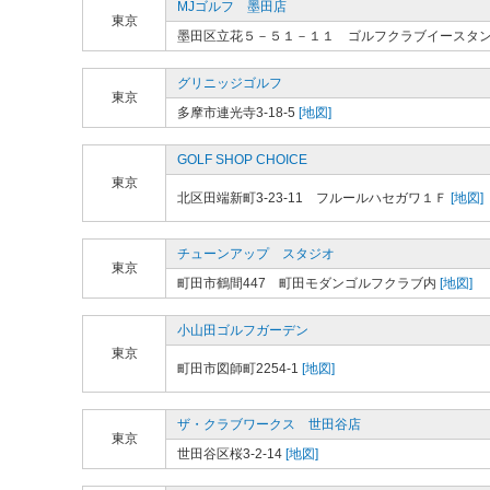
MJゴルフ 墨田店
東京
墨田区立花５－５１－１１ ゴルフクラブイースタ
グリニッジゴルフ
東京
多摩市連光寺3-18-5
[地図]
GOLF SHOP CHOICE
東京
北区田端新町3-23-11 フルールハセガワ１Ｆ
[地図]
チューンアップ スタジオ
東京
町田市鶴間447 町田モダンゴルフクラブ内
[地図]
小山田ゴルフガーデン
東京
町田市図師町2254-1
[地図]
ザ・クラブワークス 世田谷店
東京
世田谷区桜3-2-14
[地図]