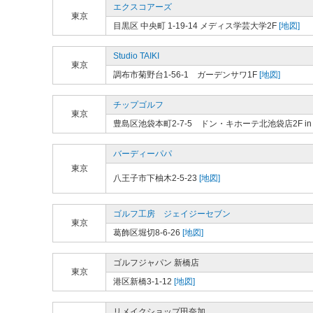
エクスコアーズ
東京
目黒区 中央町 1-19-14 メディス学芸大学2F
[地図]
Studio TAIKI
東京
調布市菊野台1-56-1 ガーデンサワ1F
[地図]
チップゴルフ
東京
豊島区池袋本町2-7-5 ドン・キホーテ北池袋店2F in 
バーディーパパ
東京
八王子市下柚木2-5-23
[地図]
ゴルフ工房 ジェイジーセブン
東京
葛飾区堀切8-6-26
[地図]
ゴルフジャパン 新橋店
東京
港区新橋3-1-12
[地図]
リメイクショップ田奈加