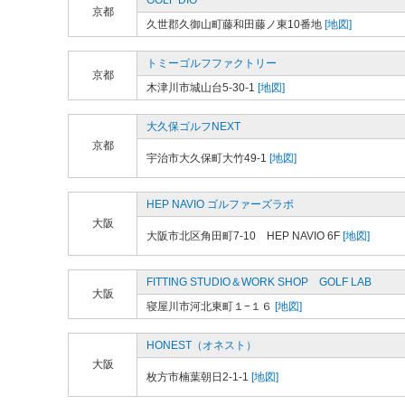
GOLF DIO
京都
久世郡久御山町藤和田藤ノ東10番地
[地図]
トミーゴルフファクトリー
京都
木津川市城山台5-30-1
[地図]
大久保ゴルフNEXT
京都
宇治市大久保町大竹49-1
[地図]
HEP NAVIO ゴルファーズラボ
大阪
大阪市北区角田町7-10 HEP NAVIO 6F
[地図]
FITTING STUDIO＆WORK SHOP GOLF LAB
大阪
寝屋川市河北東町１−１６
[地図]
HONEST（オネスト）
大阪
枚方市楠葉朝日2-1-1
[地図]