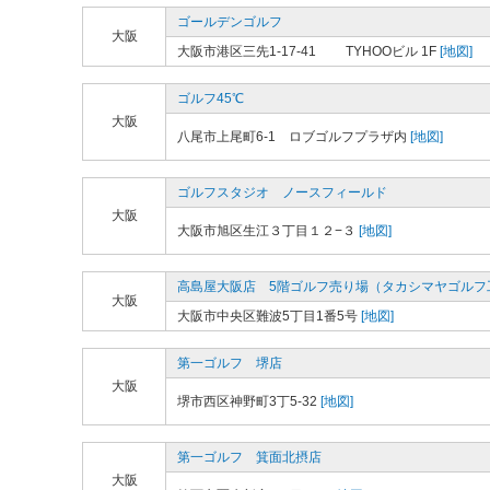
ゴールデンゴルフ
大阪
大阪市港区三先1-17-41 TYHOOビル 1F
[地図]
ゴルフ45℃
大阪
八尾市上尾町6-1 ロブゴルフプラザ内
[地図]
ゴルフスタジオ ノースフィールド
大阪
大阪市旭区生江３丁目１２−３
[地図]
高島屋大阪店 5階ゴルフ売り場（タカシマヤゴルフ
大阪
大阪市中央区難波5丁目1番5号
[地図]
第一ゴルフ 堺店
大阪
堺市西区神野町3丁5-32
[地図]
第一ゴルフ 箕面北摂店
大阪