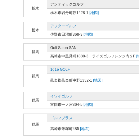
アンティックゴルフ
栃木
栃木市岩舟町静1428-1
[地図]
アフターゴルフ
栃木
佐野市田沼町368-3
[地図]
Golf Salon SAN
群馬
高崎市中里見町1888-3 ライズゴルフレンジ内２F
[
1g1e GOLF
群馬
邑楽郡邑楽町中野1332-1
[地図]
イワイゴルフ
群馬
富岡市一ノ宮364-5
[地図]
ゴルフプラス
群馬
高崎市飯塚町485
[地図]