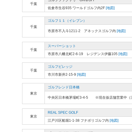
ゴルフファクトリーON＆OFF
千葉
佐倉市生谷935 ワールドゴルフ内2F
[地図]
ゴルフ１１（イレブン）
千葉
市原市不入斗1211-2 アネックスゴルフ内
[地図]
スーパーショット
千葉
市原市八幡北町2-6-19 レジデンス伊藤105
[地図]
ゴルフビレッジ
千葉
市川市新井2-15-9
[地図]
ゴルフレンド日本橋
東京
中央区日本橋茅場町3-4-5 ※現在仮店舗営業中（江
REAL SPEC GOLF
東京
江戸川区船堀1-1-38 フナボリゴルフ内
[地図]