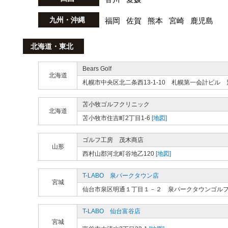
九州・沖縄
福岡
佐賀
熊本
宮崎
鹿児島
北海道・東北
Bears Golf
北海道
札幌市中央区北二条西13-1-10 札幌第一会計ビル 
苫小牧ゴルフクリニック
北海道
苫小牧市住吉町2丁目1-6
[地図]
ゴルフ工房 茂木商店
山形
西村山郡河北町谷地乙120
[地図]
T-LABO 泉パークタウン店
宮城
仙台市泉区明通１丁目１－２ 泉パークタウンゴル
T-LABO 仙台富谷店
宮城