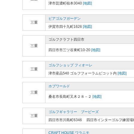
津市芸濃町椋本3040
[地図]
ピアゴルフガーデン
三重
伊賀市四十九町1626
[地図]
ゴルフクラフト四日市
三重
四日市市三ツ谷東町10-20
[地図]
ゴルフショップ フィオーレ
三重
津市産品540 ゴルフフォーラムピコット内
[地図]
ホブワールド
三重
桑名市長島町又木２８－２
[地図]
ゴルフギャラリー ブービーズ
三重
四日市市川島町6346 四日市インターゴルフ練習場
CRAFT HOUSE ワラニモ