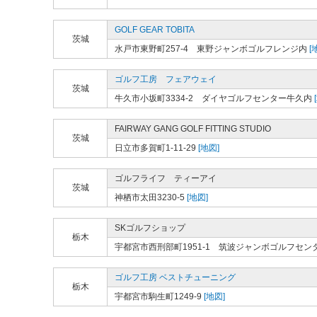
GOLF GEAR TOBITA
茨城
水戸市東野町257-4 東野ジャンボゴルフレンジ内
[
ゴルフ工房 フェアウェイ
茨城
牛久市小坂町3334-2 ダイヤゴルフセンター牛久内
FAIRWAY GANG GOLF FITTING STUDIO
茨城
日立市多賀町1-11-29
[地図]
ゴルフライフ ティーアイ
茨城
神栖市太田3230-5
[地図]
SKゴルフショップ
栃木
宇都宮市西刑部町1951-1 筑波ジャンボゴルフセン
ゴルフ工房 ベストチューニング
栃木
宇都宮市駒生町1249-9
[地図]