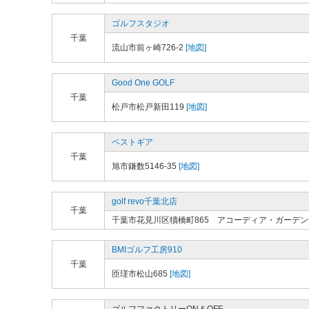
ゴルフスタジオ
千葉
流山市前ヶ崎726-2
[地図]
Good One GOLF
千葉
松戸市松戸新田119
[地図]
ベストギア
千葉
旭市鎌数5146-35
[地図]
golf revo千葉北店
千葉
千葉市花見川区犢橋町865 アコーディア・ガーデ
BMIゴルフ工房910
千葉
匝瑳市松山685
[地図]