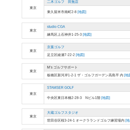
二木ゴルフ 田無店
東京
東久留米市南町2-8
[地図]
studio CGA
東京
練馬区上石神井1-25-3
[地図]
京葉ゴルフ
東京
足立区綾瀬7-22-2
[地図]
M’s ゴルフサポート
東京
板橋区新河岸1-2-1 ザ・ゴルフガーデン高島平 内
[地
STAMSER GOLF
東京
中央区東日本橋2-28-3 Nビル1階
[地図]
大蔵ゴルフスタジオ
東京
世田谷区桜3-24-1 オークラランドゴルフ練習場内
[地