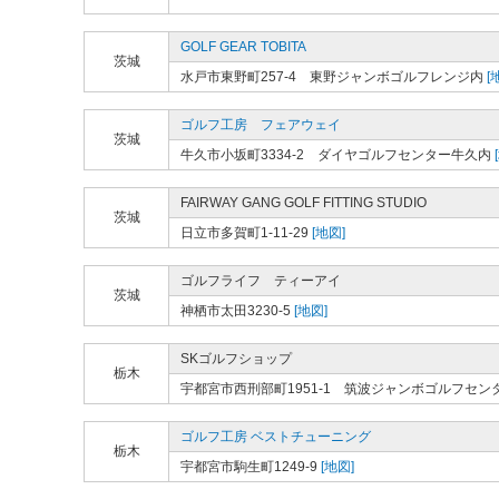
GOLF GEAR TOBITA
茨城
水戸市東野町257-4 東野ジャンボゴルフレンジ内
[
ゴルフ工房 フェアウェイ
茨城
牛久市小坂町3334-2 ダイヤゴルフセンター牛久内
FAIRWAY GANG GOLF FITTING STUDIO
茨城
日立市多賀町1-11-29
[地図]
ゴルフライフ ティーアイ
茨城
神栖市太田3230-5
[地図]
SKゴルフショップ
栃木
宇都宮市西刑部町1951-1 筑波ジャンボゴルフセン
ゴルフ工房 ベストチューニング
栃木
宇都宮市駒生町1249-9
[地図]