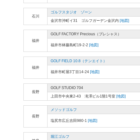
ゴルフスタジオ ゾーン
石川
金沢市沖町イ31 ゴルフガーデン金沢内
[地図]
GOLF FACTORY Precious（プレシャス）
福井
福井市林藤島町19-2-2
[地図]
GOLF FIELD 10.8（テンエイト）
福井
福井市町屋3丁目14-24
[地図]
GOLF STUDIO 704
長野
上田市中央東2-43 滝澤ビル1階1号室
[地図]
メソッドゴルフ
長野
塩尻市広丘吉田980-1
[地図]
堀江ゴルフ