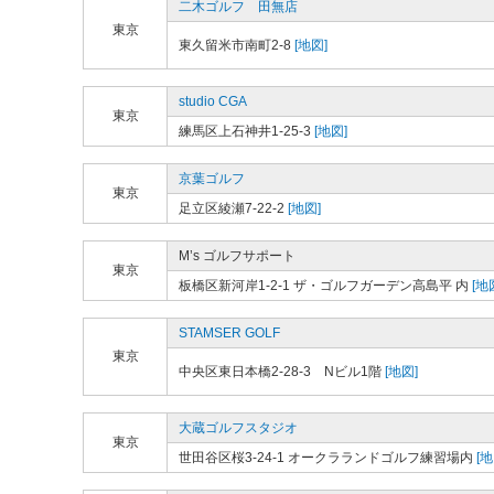
二木ゴルフ 田無店
東京
東久留米市南町2-8
[地図]
studio CGA
東京
練馬区上石神井1-25-3
[地図]
京葉ゴルフ
東京
足立区綾瀬7-22-2
[地図]
M’s ゴルフサポート
東京
板橋区新河岸1-2-1 ザ・ゴルフガーデン高島平 内
[地
STAMSER GOLF
東京
中央区東日本橋2-28-3 Nビル1階
[地図]
大蔵ゴルフスタジオ
東京
世田谷区桜3-24-1 オークラランドゴルフ練習場内
[地