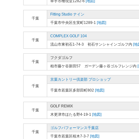
幸手市権現堂1282-6
[地図]
Fitting Studio ナイン
千葉
千葉市中央区生実町1289-1
[地図]
COMPLEX GOLF 104
千葉
流山市東初石1-74-3 初石サンシャインゴルフ内
[地
フクダゴルフ
千葉
柏市藤ケ谷新田57 ガーデン藤ヶ谷ゴルフレンジ内
京葉カントリー倶楽部 プロショップ
千葉
千葉市若葉区多部田町802
[地図]
GOLF REMIX
千葉
木更津市ほたる野4-19-1
[地図]
ゴルフパフォーマンス千葉店
千葉
千葉市若葉区桜木7-3-7
[地図]