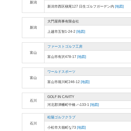
新潟
新潟市西区槇尾127 日生ゴルフガーデン内
[地図]
大門屋商事有限会社
新潟
上越市五智1-24-2
[地図]
ファーストゴルフ工房
富山
富山市有沢478-17
[地図]
ワールドスポーツ
富山
富山市堀川町246-12
[地図]
GOLF IN CAVITY
石川
河北郡津幡町中橋 ハ133-1
[地図]
松陽ゴルフクラブ
石川
小松市大嶺町な73
[地図]