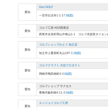
Goo GOLF
愛知
一宮市伝法寺1-1-17
[地図]
ゴルフ工房 AGS西尾店
愛知
西尾市吉良町岡山中根山1-1 ゴルフ倶楽部ダイセン
ゴルフショップかとう 知立店
愛知
知立市上重原町丸山197-1
[地図]
ゴルフクラフト 大信プロダクト
愛知
岡崎市鴨田南町4-3
[地図]
ゴルフショップ サクセス
愛知
豊橋市飯村南4-11-3
[地図]
エンジョイゴルフ工房
愛知