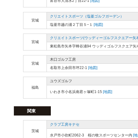
富谷市大清水2丁目22-1
[地図]
クリエイトスポーツ（塩釜ゴルフガーデン）
宮城
塩釜市越の浦２丁目５−１
[地図]
クリエイトスポーツ(ウッディーゴルフスクエアー矢本
宮城
東松島市矢本字蜂谷浦94 ウッディゴルフスクエア矢
木口ゴルフ工房
宮城
名取市上余田市坪22-1
[地図]
ユウズゴルフ
福島
いわき市小名浜南君ヶ塚町1-15
[地図]
関東
クラブ工房キナセ
茨城
水戸市小吹町2062-3 桜の牧スポーツセンター内
[地