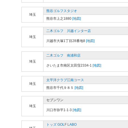
熊谷ゴルフスタジオ
埼玉
熊谷市上之1880
[地図]
二木ゴルフ 川越インター店
埼玉
川越市大塚1丁目28番地8
[地図]
二木ゴルフ 南浦和店
埼玉
さいたま市南区太田窪2334-1
[地図]
太平洋クラブ江南コース
埼玉
熊谷市千代９８５
[地図]
セブンワン
埼玉
川口市弥平1-1-3
[地図]
トッズ GOLF LABO