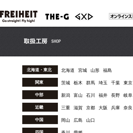
北海道・東北
北海道
宮城
山形
福島
関東
茨城
栃木
群馬
埼玉
千葉
東京
中部
新潟
富山
石川
福井
長野
岐阜
近畿
三重
滋賀
京都
大阪
兵庫
奈良
中国
岡山
広島
山口
四国
香川
愛媛