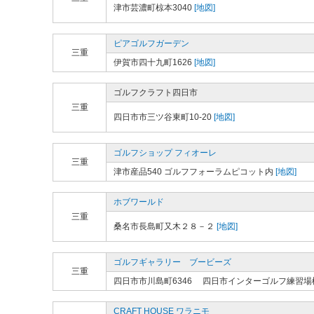
津市芸濃町椋本3040
[地図]
ピアゴルフガーデン
三重
伊賀市四十九町1626
[地図]
ゴルフクラフト四日市
三重
四日市市三ツ谷東町10-20
[地図]
ゴルフショップ フィオーレ
三重
津市産品540 ゴルフフォーラムピコット内
[地図]
ホブワールド
三重
桑名市長島町又木２８－２
[地図]
ゴルフギャラリー ブービーズ
三重
四日市市川島町6346 四日市インターゴルフ練習場
CRAFT HOUSE ワラニモ