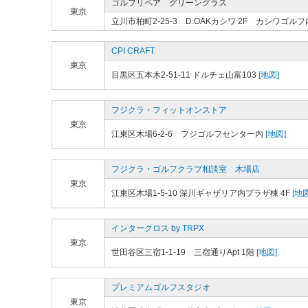
ゴルフリペア グリーングラス
東京
立川市柏町2-25-3 D.OAKカシワ 2F カシワゴルフ
CPI CRAFT
東京
目黒区五本木2-51-11 ドルチェ山富103
[地図]
フジクラ・フィットオンストア
東京
江東区木場6-2-6 フジゴルフセンター内
[地図]
フジクラ・ゴルフクラブ相談室 木場店
東京
江東区木場1-5-10 深川ギャザリア内プラザ棟 4F
[地図
インタークロス by TRPX
東京
世田谷区三宿1-1-19 三宿通りApt 1階
[地図]
プレミアムゴルフスタジオ
東京