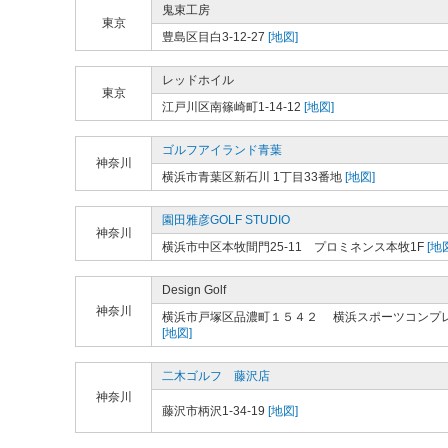
鬼束工房
東京
豊島区目白3-12-27
[地図]
レッドホイル
東京
江戸川区南篠崎町1-14-12
[地図]
ゴルフアイランド青葉
神奈川
横浜市青葉区新石川 1丁目33番地
[地図]
園田雅彦GOLF STUDIO
神奈川
横浜市中区本牧間門25-11 プロミネンス本牧1F
[地
Design Golf
神奈川
横浜市戸塚区品濃町１５４２ 横浜スポーツコンプ
[地図]
二木ゴルフ 藤沢店
神奈川
藤沢市柄沢1-34-19
[地図]