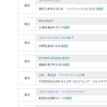
ユーローズゴルフ
東京
港区六本木3-16-26 ハリファックスビル1F
[地図]
MAX GOLF
東京
江東区東砂5-21-7
[地図]
ゴルフメンテナンスClub-T
東京
中野区新井1-6-6
[地図]
FITTING STUDIO ZERO
東京
葛飾区青戸8-5-19
[地図]
大丸 東京店 フソウドリーム工房
東京
千代田区丸の内1-9-1 11F ゴルフウェア・ゴルフギ
ゴルフスタジオ ノースフィールド
東京
新宿区信濃町12－1
[地図]