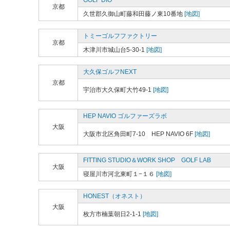
GOLF DIO
京都
久世郡久御山町藤和田藤ノ東10番地
[地図]
トミーゴルフファクトリー
京都
木津川市城山台5-30-1
[地図]
大久保ゴルフNEXT
京都
宇治市大久保町大竹49-1
[地図]
HEP NAVIO ゴルファーズラボ
大阪
大阪市北区角田町7-10 HEP NAVIO 6F
[地図]
FITTING STUDIO＆WORK SHOP GOLF LAB
大阪
寝屋川市河北東町１−１６
[地図]
HONEST（オネスト）
大阪
枚方市楠葉朝日2-1-1
[地図]