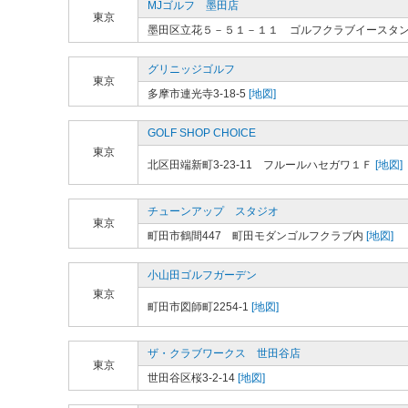
MJゴルフ 墨田店
東京
墨田区立花５－５１－１１ ゴルフクラブイースタ
グリニッジゴルフ
東京
多摩市連光寺3-18-5
[地図]
GOLF SHOP CHOICE
東京
北区田端新町3-23-11 フルールハセガワ１Ｆ
[地図]
チューンアップ スタジオ
東京
町田市鶴間447 町田モダンゴルフクラブ内
[地図]
小山田ゴルフガーデン
東京
町田市図師町2254-1
[地図]
ザ・クラブワークス 世田谷店
東京
世田谷区桜3-2-14
[地図]