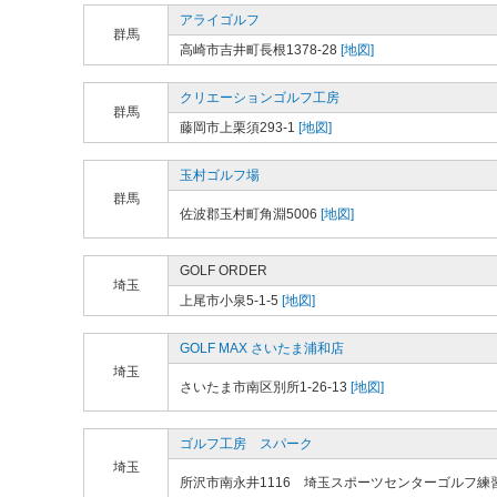
アライゴルフ
群馬
高崎市吉井町長根1378-28
[地図]
クリエーションゴルフ工房
群馬
藤岡市上栗須293-1
[地図]
玉村ゴルフ場
群馬
佐波郡玉村町角淵5006
[地図]
GOLF ORDER
埼玉
上尾市小泉5-1-5
[地図]
GOLF MAX さいたま浦和店
埼玉
さいたま市南区別所1-26-13
[地図]
ゴルフ工房 スパーク
埼玉
所沢市南永井1116 埼玉スポーツセンターゴルフ練