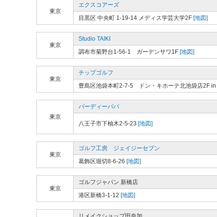
エクスコアーズ
東京
目黒区 中央町 1-19-14 メディス学芸大学2F
[地図]
Studio TAIKI
東京
調布市菊野台1-56-1 ガーデンサワ1F
[地図]
チップゴルフ
東京
豊島区池袋本町2-7-5 ドン・キホーテ北池袋店2F in 
バーディーパパ
東京
八王子市下柚木2-5-23
[地図]
ゴルフ工房 ジェイジーセブン
東京
葛飾区堀切8-6-26
[地図]
ゴルフジャパン 新橋店
東京
港区新橋3-1-12
[地図]
リメイクショップ田奈加