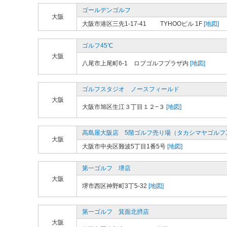
ゴールデンゴルフ
大阪
大阪市港区三先1-17-41 TYHOOビル 1F
[地図]
ゴルフ45℃
大阪
八尾市上尾町6-1 ロブゴルフプラザ内
[地図]
ゴルフスタジオ ノースフィールド
大阪
大阪市旭区生江３丁目１２−３
[地図]
高島屋大阪店 5階ゴルフ売り場（タカシマヤゴルフ
大阪
大阪市中央区難波5丁目1番5号
[地図]
第一ゴルフ 堺店
大阪
堺市西区神野町3丁5-32
[地図]
第一ゴルフ 箕面北摂店
大阪