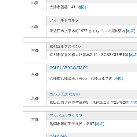
滋賀
大津市螢谷1-41
[地図]
フィールドゴルフ
滋賀
東近江市上平木町1977 さくらゴルフ倶楽部内
[地図]
京都ゴルフスタジオ
京都
京都市伏見区横大路菅本2-19 BOSS CLUB1階
[地図
GOLF LAB YAWATA FC
京都
八幡市八幡源氏垣外65 八幡ゴルフ内
[地図]
ゴルフ工房 なかの
京都
京田辺市大住虚空蔵谷8 花住坂ゴルフ21内 2階
[地図
アルバゴルフクラブ
京都
亀岡市篠町王子風呂ノ谷87
[地図]