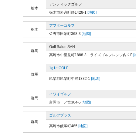
アンティックゴルフ
栃木
栃木市岩舟町静1428-1
[地図]
アフターゴルフ
栃木
佐野市田沼町368-3
[地図]
Golf Salon SAN
群馬
高崎市中里見町1888-3 ライズゴルフレンジ内２F
[
1g1e GOLF
群馬
邑楽郡邑楽町中野1332-1
[地図]
イワイゴルフ
群馬
富岡市一ノ宮364-5
[地図]
ゴルフプラス
群馬
高崎市飯塚町485
[地図]