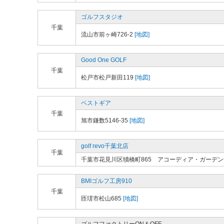
ゴルフスタジオ
千葉
流山市前ヶ崎726-2
[地図]
Good One GOLF
千葉
松戸市松戸新田119
[地図]
ベストギア
千葉
旭市鎌数5146-35
[地図]
golf revo千葉北店
千葉
千葉市花見川区犢橋町865 アコーディア・ガーデ
BMIゴルフ工房910
千葉
匝瑳市松山685
[地図]