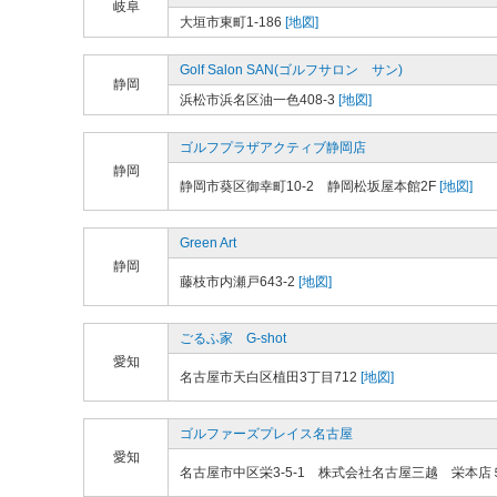
岐阜
大垣市東町1-186
[地図]
Golf Salon SAN(ゴルフサロン サン)
静岡
浜松市浜名区油一色408-3
[地図]
ゴルフプラザアクティブ静岡店
静岡
静岡市葵区御幸町10-2 静岡松坂屋本館2F
[地図]
Green Art
静岡
藤枝市内瀬戸643-2
[地図]
ごるふ家 G-shot
愛知
名古屋市天白区植田3丁目712
[地図]
ゴルファーズプレイス名古屋
愛知
名古屋市中区栄3-5-1 株式会社名古屋三越 栄本店