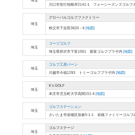
埼玉
川口市安行領根岸2141-1 フォーシーズンズゴルフ
グローバルゴルフファクトリー
埼玉
秩父市下吉田3820－6
[地図]
コーヅゴルフ
埼玉
埼玉県所沢市下富1001 新富ゴルフプラザ内
[地図]
ゴルフ工房バーン
埼玉
川越市今福1293 トミーゴルフプラザ内
[地図]
K’s GOLF
埼玉
本庄市児玉町大字高関151-4
[地図]
ゴルフステーション
埼玉
さいたま市岩槻区加倉5-1-1 岩槻ファミリーゴルフ
ゴルフステージ
埼玉