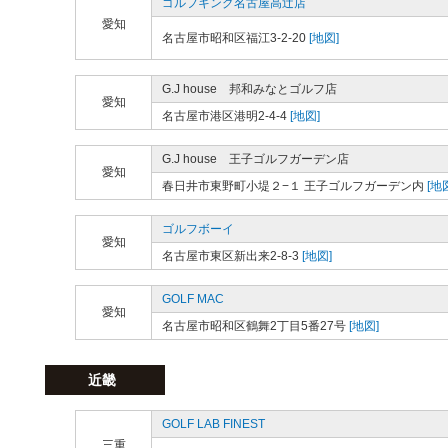
ゴルフキング名古屋高辻店
愛知
名古屋市昭和区福江3-2-20
[地図]
G.J house 邦和みなとゴルフ店
愛知
名古屋市港区港明2-4-4
[地図]
G.J house 王子ゴルフガーデン店
愛知
春日井市東野町小堤２−１ 王子ゴルフガーデン内
[地
ゴルフボーイ
愛知
名古屋市東区新出来2-8-3
[地図]
GOLF MAC
愛知
名古屋市昭和区鶴舞2丁目5番27号
[地図]
近畿
GOLF LAB FINEST
三重