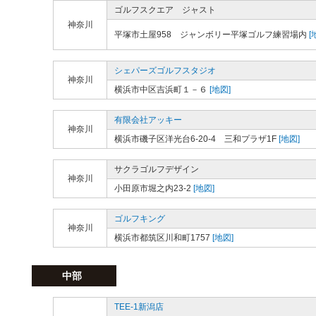
ゴルフスクエア ジャスト
神奈川
平塚市土屋958 ジャンボリー平塚ゴルフ練習場内
[
シェパーズゴルフスタジオ
神奈川
横浜市中区吉浜町１－６
[地図]
有限会社アッキー
神奈川
横浜市磯子区洋光台6-20-4 三和プラザ1F
[地図]
サクラゴルフデザイン
神奈川
小田原市堀之内23-2
[地図]
ゴルフキング
神奈川
横浜市都筑区川和町1757
[地図]
中部
TEE-1新潟店