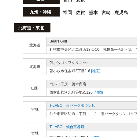
九州・沖縄
福岡
佐賀
熊本
宮崎
鹿児島
北海道・東北
Bears Golf
北海道
札幌市中央区北二条西13-1-10 札幌第一会計ビル 
苫小牧ゴルフクリニック
北海道
苫小牧市住吉町2丁目1-6
[地図]
ゴルフ工房 茂木商店
山形
西村山郡河北町谷地乙120
[地図]
T-LABO 泉パークタウン店
宮城
仙台市泉区明通１丁目１－２ 泉パークタウンゴル
T-LABO 仙台富谷店
宮城