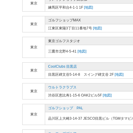
東京
練馬区平和台4-1-1 1F
[地図]
ゴルフショップMAX
東京
江東区東陽3丁目11番地7号
[地図]
東京ゴルフスタジオ
東京
三鷹市北野4-5-41
[地図]
CoolClubs 目黒店
東京
目黒区碑文谷5-14-8 スイング碑文谷 2F
[地図]
ウルトラクラブス
東京
渋谷区恵比寿1-15-6 OAK2ビル5F
[地図]
ゴルフショップ PAL
東京
品川区上大崎3-14-37 JESCO目黒ビル（TGMタマビ