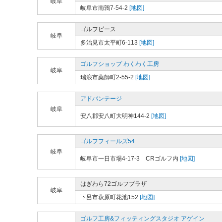
岐阜
岐阜市南鶉7-54-2
[地図]
ゴルフピース
岐阜
多治見市太平町6-113
[地図]
ゴルフショップ わくわく工房
岐阜
瑞浪市薬師町2-55-2
[地図]
アドバンテージ
岐阜
安八郡安八町大明神144-2
[地図]
ゴルフフィールズ54
岐阜
岐阜市一日市場4-17-3 CRゴルフ内
[地図]
はぎわら72ゴルフプラザ
岐阜
下呂市萩原町花池152
[地図]
ゴルフ工房&フィッティングスタジオ アゲイン