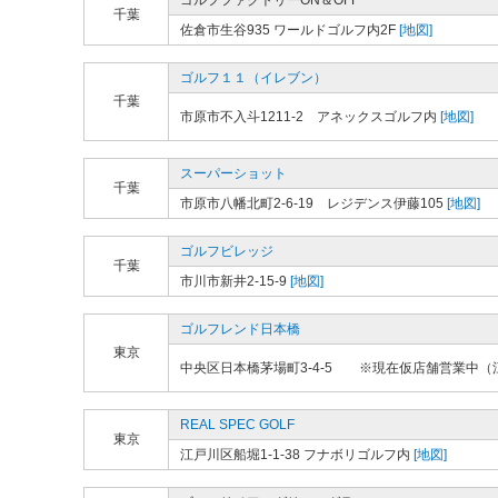
ゴルフファクトリーON＆OFF
千葉
佐倉市生谷935 ワールドゴルフ内2F
[地図]
ゴルフ１１（イレブン）
千葉
市原市不入斗1211-2 アネックスゴルフ内
[地図]
スーパーショット
千葉
市原市八幡北町2-6-19 レジデンス伊藤105
[地図]
ゴルフビレッジ
千葉
市川市新井2-15-9
[地図]
ゴルフレンド日本橋
東京
中央区日本橋茅場町3-4-5 ※現在仮店舗営業中（江
REAL SPEC GOLF
東京
江戸川区船堀1-1-38 フナボリゴルフ内
[地図]