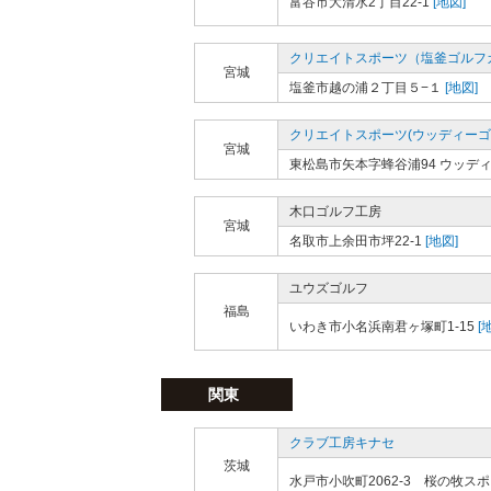
富谷市大清水2丁目22-1
[地図]
クリエイトスポーツ（塩釜ゴルフ
宮城
塩釜市越の浦２丁目５−１
[地図]
クリエイトスポーツ(ウッディーゴ
宮城
東松島市矢本字蜂谷浦94 ウッデ
木口ゴルフ工房
宮城
名取市上余田市坪22-1
[地図]
ユウズゴルフ
福島
いわき市小名浜南君ヶ塚町1-15
[
関東
クラブ工房キナセ
茨城
水戸市小吹町2062-3 桜の牧ス