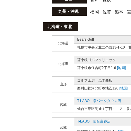
九州・沖縄
福岡
佐賀
熊本
北海道・東北
Bears Golf
北海道
札幌市中央区北二条西13-1-10
苫小牧ゴルフクリニック
北海道
苫小牧市住吉町2丁目1-6
[地図]
ゴルフ工房 茂木商店
山形
西村山郡河北町谷地乙120
[地図]
T-LABO 泉パークタウン店
宮城
仙台市泉区明通１丁目１－２ 泉
T-LABO 仙台富谷店
宮城