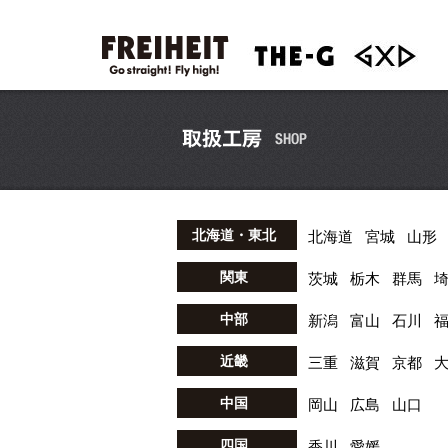
北海道・東北
北海道
宮城
山形
関東
茨城
栃木
群馬
中部
新潟
富山
石川
近畿
三重
滋賀
京都
中国
岡山
広島
山口
四国
香川
愛媛