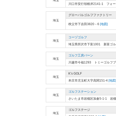
埼玉
川口市安行領根岸2141-1 フ
グローバルゴルフファクトリー
埼玉
秩父市下吉田3820－6
[地図]
コーヅゴルフ
埼玉
埼玉県所沢市下富1001 新富ゴ
ゴルフ工房バーン
埼玉
川越市今福1293 トミーゴルフ
K’s GOLF
埼玉
本庄市児玉町大字高関151-4
[地図
ゴルフステーション
埼玉
さいたま市岩槻区加倉5-1-1 
ゴルフステージ
埼玉