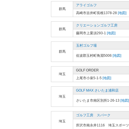
アライゴルフ
群馬
高崎市吉井町長根1378-28
[地図]
クリエーションゴルフ工房
群馬
藤岡市上栗須293-1
[地図]
玉村ゴルフ場
群馬
佐波郡玉村町角淵5006
[地図]
GOLF ORDER
埼玉
上尾市小泉5-1-5
[地図]
GOLF MAX さいたま浦和店
埼玉
さいたま市南区別所1-26-13
[地図]
ゴルフ工房 スパーク
埼玉
所沢市南永井1116 埼玉スポー