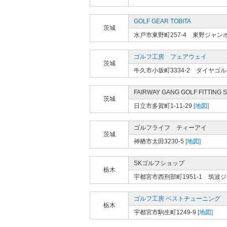
GOLF GEAR TOBITA
茨城
水戸市東野町257-4 東野ジャ
ゴルフ工房 フェアウェイ
茨城
牛久市小坂町3334-2 ダイヤゴ
FAIRWAY GANG GOLF FITTING 
茨城
日立市多賀町1-11-29
[地図]
ゴルフライフ ティーアイ
茨城
神栖市太田3230-5
[地図]
SKゴルフショップ
栃木
宇都宮市西刑部町1951-1 筑
ゴルフ工房 ベストチューニング
栃木
宇都宮市駒生町1249-9
[地図]