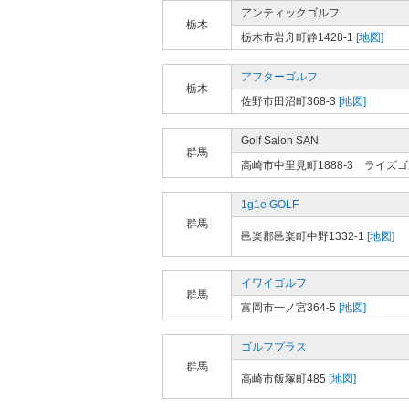
アンティックゴルフ
栃木
栃木市岩舟町静1428-1
[地図]
アフターゴルフ
栃木
佐野市田沼町368-3
[地図]
Golf Salon SAN
群馬
高崎市中里見町1888-3 ライズ
1g1e GOLF
群馬
邑楽郡邑楽町中野1332-1
[地図]
イワイゴルフ
群馬
富岡市一ノ宮364-5
[地図]
ゴルフプラス
群馬
高崎市飯塚町485
[地図]