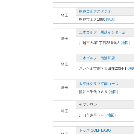
熊谷ゴルフスタジオ
埼玉
熊谷市上之1880
[地図]
二木ゴルフ 川越インター店
埼玉
川越市大塚1丁目28番地8
[地図]
二木ゴルフ 南浦和店
埼玉
さいたま市南区太田窪2334-1
[地図
太平洋クラブ江南コース
埼玉
熊谷市千代９８５
[地図]
セブンワン
埼玉
川口市弥平1-1-3
[地図]
トッズ GOLF LABO