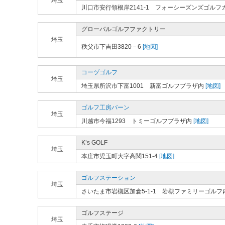
埼玉
川口市安行領根岸2141-1 フォーシーズンズゴルフ
グローバルゴルフファクトリー
埼玉
秩父市下吉田3820－6
[地図]
コーヅゴルフ
埼玉
埼玉県所沢市下富1001 新富ゴルフプラザ内
[地図]
ゴルフ工房バーン
埼玉
川越市今福1293 トミーゴルフプラザ内
[地図]
K’s GOLF
埼玉
本庄市児玉町大字高関151-4
[地図]
ゴルフステーション
埼玉
さいたま市岩槻区加倉5-1-1 岩槻ファミリーゴルフ
ゴルフステージ
埼玉