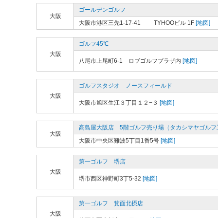
ゴールデンゴルフ
大阪
大阪市港区三先1-17-41 TYHOOビル 1F
[地図]
ゴルフ45℃
大阪
八尾市上尾町6-1 ロブゴルフプラザ内
[地図]
ゴルフスタジオ ノースフィールド
大阪
大阪市旭区生江３丁目１２−３
[地図]
高島屋大阪店 5階ゴルフ売り場（タカシマヤゴルフ
大阪
大阪市中央区難波5丁目1番5号
[地図]
第一ゴルフ 堺店
大阪
堺市西区神野町3丁5-32
[地図]
第一ゴルフ 箕面北摂店
大阪