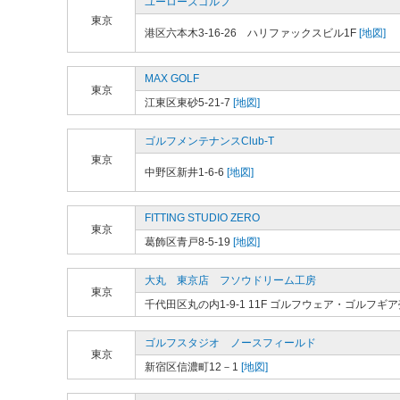
ユーローズゴルフ
東京
港区六本木3-16-26 ハリファックスビル1F
[地図]
MAX GOLF
東京
江東区東砂5-21-7
[地図]
ゴルフメンテナンスClub-T
東京
中野区新井1-6-6
[地図]
FITTING STUDIO ZERO
東京
葛飾区青戸8-5-19
[地図]
大丸 東京店 フソウドリーム工房
東京
千代田区丸の内1-9-1 11F ゴルフウェア・ゴルフギ
ゴルフスタジオ ノースフィールド
東京
新宿区信濃町12－1
[地図]