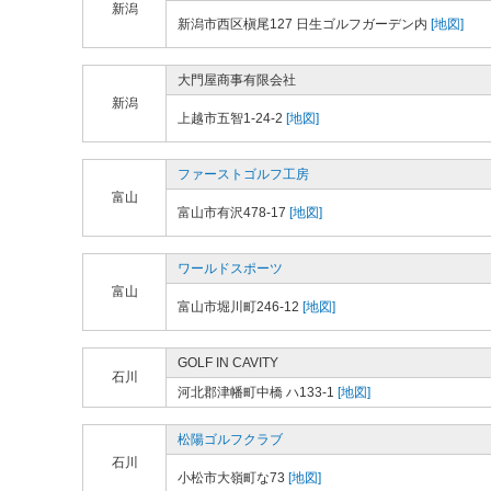
新潟
新潟市西区槇尾127 日生ゴルフガーデン内
[地図]
大門屋商事有限会社
新潟
上越市五智1-24-2
[地図]
ファーストゴルフ工房
富山
富山市有沢478-17
[地図]
ワールドスポーツ
富山
富山市堀川町246-12
[地図]
GOLF IN CAVITY
石川
河北郡津幡町中橋 ハ133-1
[地図]
松陽ゴルフクラブ
石川
小松市大嶺町な73
[地図]