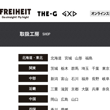
北海道・東北
北海道
宮城
山形
福島
関東
茨城
栃木
群馬
埼玉
千葉
東京
中部
新潟
富山
石川
福井
長野
岐阜
近畿
三重
滋賀
京都
大阪
兵庫
奈良
中国
岡山
広島
山口
四国
香川
愛媛