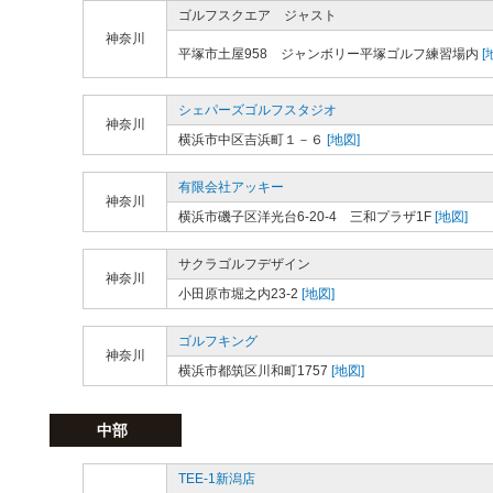
ゴルフスクエア ジャスト
神奈川
平塚市土屋958 ジャンボリー平塚ゴルフ練習場内
[
シェパーズゴルフスタジオ
神奈川
横浜市中区吉浜町１－６
[地図]
有限会社アッキー
神奈川
横浜市磯子区洋光台6-20-4 三和プラザ1F
[地図]
サクラゴルフデザイン
神奈川
小田原市堀之内23-2
[地図]
ゴルフキング
神奈川
横浜市都筑区川和町1757
[地図]
中部
TEE-1新潟店