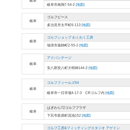
岐阜
岐阜市南鶉7-54-2
[地図]
ゴルフピース
岐阜
多治見市太平町6-113
[地図]
ゴルフショップ わくわく工房
岐阜
瑞浪市薬師町2-55-2
[地図]
アドバンテージ
岐阜
安八郡安八町大明神144-2
[地図]
ゴルフフィールズ54
岐阜
岐阜市一日市場4-17-3 CRゴルフ内
[地図]
はぎわら72ゴルフプラザ
岐阜
下呂市萩原町花池152
[地図]
ゴルフ工房&フィッティングスタジオ アゲイン