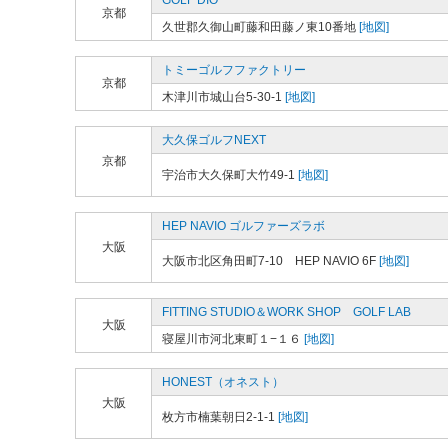
GOLF DIO
京都
久世郡久御山町藤和田藤ノ東10番地
[地図]
トミーゴルフファクトリー
京都
木津川市城山台5-30-1
[地図]
大久保ゴルフNEXT
京都
宇治市大久保町大竹49-1
[地図]
HEP NAVIO ゴルファーズラボ
大阪
大阪市北区角田町7-10 HEP NAVIO 6F
[地図]
FITTING STUDIO＆WORK SHOP GOLF LAB
大阪
寝屋川市河北東町１−１６
[地図]
HONEST（オネスト）
大阪
枚方市楠葉朝日2-1-1
[地図]