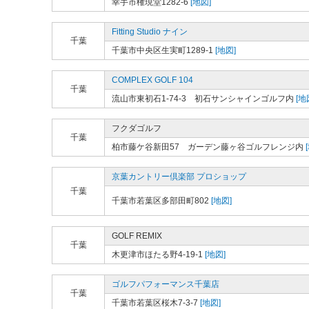
幸手市権現堂1282-6
[地図]
Fitting Studio ナイン
千葉
千葉市中央区生実町1289-1
[地図]
COMPLEX GOLF 104
千葉
流山市東初石1-74-3 初石サンシャインゴルフ内
[地
フクダゴルフ
千葉
柏市藤ケ谷新田57 ガーデン藤ヶ谷ゴルフレンジ内
京葉カントリー倶楽部 プロショップ
千葉
千葉市若葉区多部田町802
[地図]
GOLF REMIX
千葉
木更津市ほたる野4-19-1
[地図]
ゴルフパフォーマンス千葉店
千葉
千葉市若葉区桜木7-3-7
[地図]