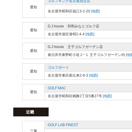
ゴルフキング名古屋高辻店
愛知
名古屋市昭和区福江3-2-20
[地図]
G.J house 邦和みなとゴルフ店
愛知
名古屋市港区港明2-4-4
[地図]
G.J house 王子ゴルフガーデン店
愛知
春日井市東野町小堤２−１ 王子ゴルフガーデン内
[地
ゴルフボーイ
愛知
名古屋市東区新出来2-8-3
[地図]
GOLF MAC
愛知
名古屋市昭和区鶴舞2丁目5番27号
[地図]
近畿
GOLF LAB FINEST
三重