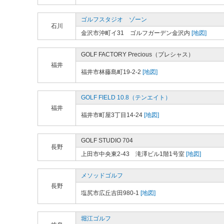
ゴルフスタジオ ゾーン
石川
金沢市沖町イ31 ゴルフガーデン金沢内
[地図]
GOLF FACTORY Precious（プレシャス）
福井
福井市林藤島町19-2-2
[地図]
GOLF FIELD 10.8（テンエイト）
福井
福井市町屋3丁目14-24
[地図]
GOLF STUDIO 704
長野
上田市中央東2-43 滝澤ビル1階1号室
[地図]
メソッドゴルフ
長野
塩尻市広丘吉田980-1
[地図]
堀江ゴルフ