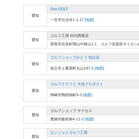
Goo GOLF
愛知
一宮市伝法寺1-1-17
[地図]
ゴルフ工房 AGS西尾店
愛知
西尾市吉良町岡山中根山1-1 ゴルフ倶楽部ダイセン
ゴルフショップかとう 知立店
愛知
知立市上重原町丸山197-1
[地図]
ゴルフクラフト 大信プロダクト
愛知
岡崎市鴨田南町4-3
[地図]
ゴルフショップ サクセス
愛知
豊橋市飯村南4-11-3
[地図]
エンジョイゴルフ工房
愛知