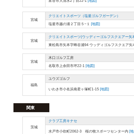
富谷市大清水2丁目22-1
[地図]
クリエイトスポーツ（塩釜ゴルフガーデン）
宮城
塩釜市越の浦２丁目５−１
[地図]
クリエイトスポーツ(ウッディーゴルフスクエアー矢本
宮城
東松島市矢本字蜂谷浦94 ウッディゴルフスクエア矢
木口ゴルフ工房
宮城
名取市上余田市坪22-1
[地図]
ユウズゴルフ
福島
いわき市小名浜南君ヶ塚町1-15
[地図]
関東
クラブ工房キナセ
茨城
水戸市小吹町2062-3 桜の牧スポーツセンター内
[地