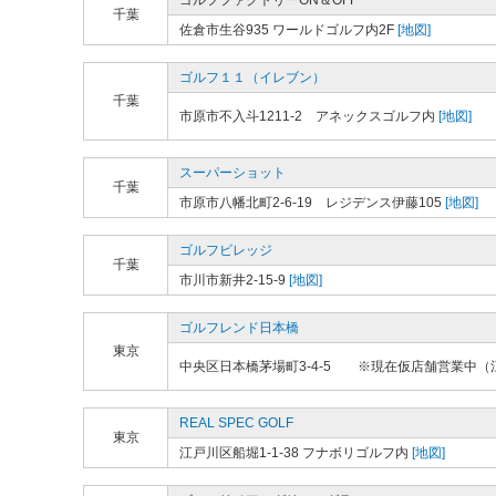
ゴルフファクトリーON＆OFF
千葉
佐倉市生谷935 ワールドゴルフ内2F
[地図]
ゴルフ１１（イレブン）
千葉
市原市不入斗1211-2 アネックスゴルフ内
[地図]
スーパーショット
千葉
市原市八幡北町2-6-19 レジデンス伊藤105
[地図]
ゴルフビレッジ
千葉
市川市新井2-15-9
[地図]
ゴルフレンド日本橋
東京
中央区日本橋茅場町3-4-5 ※現在仮店舗営業中（江
REAL SPEC GOLF
東京
江戸川区船堀1-1-38 フナボリゴルフ内
[地図]