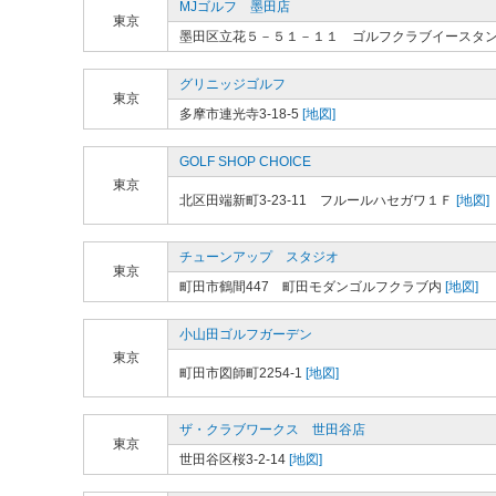
MJゴルフ 墨田店
東京
墨田区立花５－５１－１１ ゴルフクラブイースタ
グリニッジゴルフ
東京
多摩市連光寺3-18-5
[地図]
GOLF SHOP CHOICE
東京
北区田端新町3-23-11 フルールハセガワ１Ｆ
[地図]
チューンアップ スタジオ
東京
町田市鶴間447 町田モダンゴルフクラブ内
[地図]
小山田ゴルフガーデン
東京
町田市図師町2254-1
[地図]
ザ・クラブワークス 世田谷店
東京
世田谷区桜3-2-14
[地図]