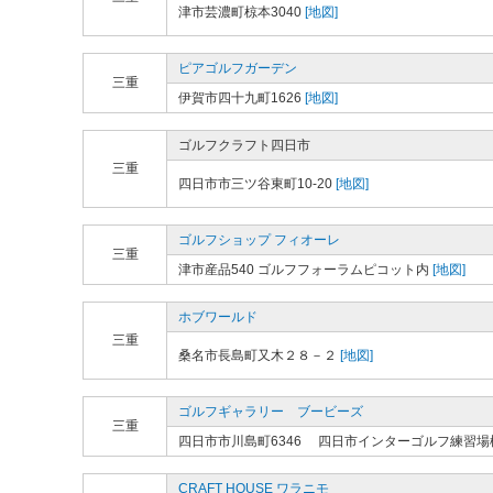
津市芸濃町椋本3040
[地図]
ピアゴルフガーデン
三重
伊賀市四十九町1626
[地図]
ゴルフクラフト四日市
三重
四日市市三ツ谷東町10-20
[地図]
ゴルフショップ フィオーレ
三重
津市産品540 ゴルフフォーラムピコット内
[地図]
ホブワールド
三重
桑名市長島町又木２８－２
[地図]
ゴルフギャラリー ブービーズ
三重
四日市市川島町6346 四日市インターゴルフ練習場
CRAFT HOUSE ワラニモ