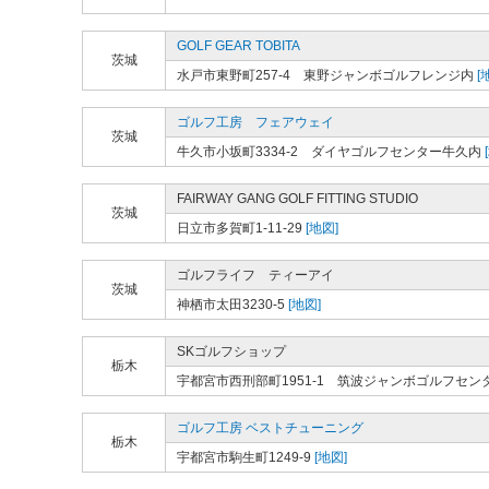
GOLF GEAR TOBITA
茨城
水戸市東野町257-4 東野ジャンボゴルフレンジ内
[
ゴルフ工房 フェアウェイ
茨城
牛久市小坂町3334-2 ダイヤゴルフセンター牛久内
FAIRWAY GANG GOLF FITTING STUDIO
茨城
日立市多賀町1-11-29
[地図]
ゴルフライフ ティーアイ
茨城
神栖市太田3230-5
[地図]
SKゴルフショップ
栃木
宇都宮市西刑部町1951-1 筑波ジャンボゴルフセン
ゴルフ工房 ベストチューニング
栃木
宇都宮市駒生町1249-9
[地図]