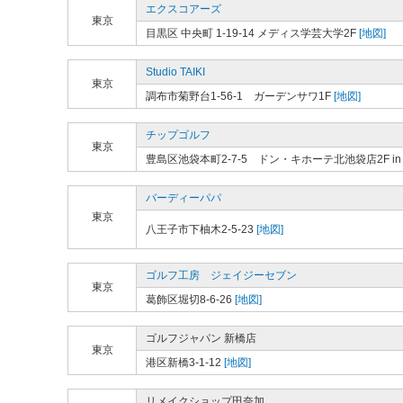
エクスコアーズ
東京
目黒区 中央町 1-19-14 メディス学芸大学2F
[地図]
Studio TAIKI
東京
調布市菊野台1-56-1 ガーデンサワ1F
[地図]
チップゴルフ
東京
豊島区池袋本町2-7-5 ドン・キホーテ北池袋店2F in 
バーディーパパ
東京
八王子市下柚木2-5-23
[地図]
ゴルフ工房 ジェイジーセブン
東京
葛飾区堀切8-6-26
[地図]
ゴルフジャパン 新橋店
東京
港区新橋3-1-12
[地図]
リメイクショップ田奈加