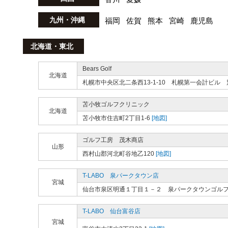
九州・沖縄
福岡
佐賀
熊本
宮崎
鹿児島
北海道・東北
Bears Golf
北海道
札幌市中央区北二条西13-1-10 札幌第一会計ビル 
苫小牧ゴルフクリニック
北海道
苫小牧市住吉町2丁目1-6
[地図]
ゴルフ工房 茂木商店
山形
西村山郡河北町谷地乙120
[地図]
T-LABO 泉パークタウン店
宮城
仙台市泉区明通１丁目１－２ 泉パークタウンゴル
T-LABO 仙台富谷店
宮城