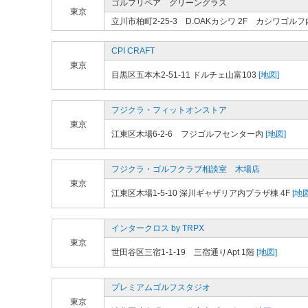
ゴルフリペア グリーングラス
東京
立川市柏町2-25-3 D.OAKカシワ 2F カシワゴルフ
CPI CRAFT
東京
目黒区五本木2-51-11 ドルチェ山富103
[地図]
フジクラ・フィットオンストア
東京
江東区木場6-2-6 フジゴルフセンター内
[地図]
フジクラ・ゴルフクラブ相談室 木場店
東京
江東区木場1-5-10 深川ギャザリア内プラザ棟 4F
[地図
インタークロス by TRPX
東京
世田谷区三宿1-1-19 三宿通りApt 1階
[地図]
プレミアムゴルフスタジオ
東京