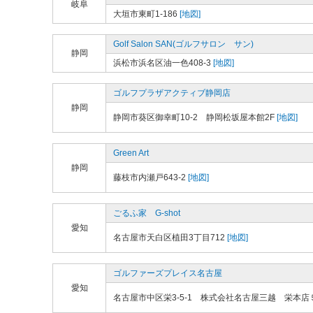
岐阜
大垣市東町1-186
[地図]
Golf Salon SAN(ゴルフサロン サン)
静岡
浜松市浜名区油一色408-3
[地図]
ゴルフプラザアクティブ静岡店
静岡
静岡市葵区御幸町10-2 静岡松坂屋本館2F
[地図]
Green Art
静岡
藤枝市内瀬戸643-2
[地図]
ごるふ家 G-shot
愛知
名古屋市天白区植田3丁目712
[地図]
ゴルファーズプレイス名古屋
愛知
名古屋市中区栄3-5-1 株式会社名古屋三越 栄本店