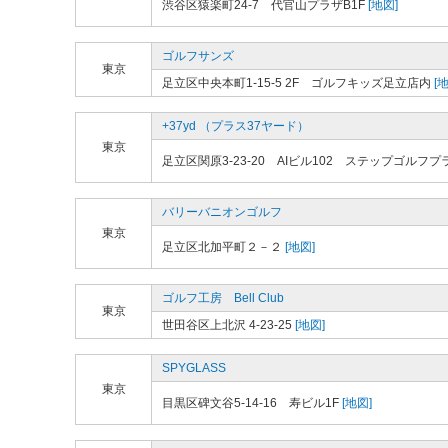
渋谷区猿楽町24-7 代官山プラザB1F
[地図]
ゴルフサンズ
東京
足立区中央本町1-15-5 2F ゴルフキッズ足立店内
[地
+37yd （プラス37ヤード）
東京
足立区関原3-23-20 AIビル102 ステップゴルフ
バリーバニオンゴルフ
東京
足立区北加平町２－２
[地図]
ゴルフ工房 Bell Club
東京
世田谷区上北沢 4-23-25
[地図]
SPYGLASS
東京
目黒区碑文谷5-14-16 寿ビル1F
[地図]