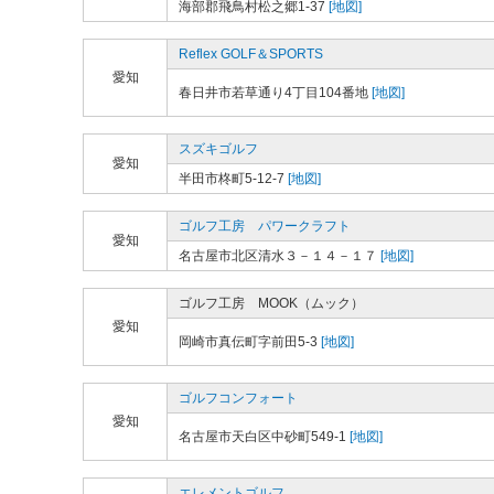
海部郡飛鳥村松之郷1-37
[地図]
Reflex GOLF＆SPORTS
愛知
春日井市若草通り4丁目104番地
[地図]
スズキゴルフ
愛知
半田市柊町5-12-7
[地図]
ゴルフ工房 パワークラフト
愛知
名古屋市北区清水３－１４－１７
[地図]
ゴルフ工房 MOOK（ムック）
愛知
岡崎市真伝町字前田5-3
[地図]
ゴルフコンフォート
愛知
名古屋市天白区中砂町549-1
[地図]
エレメントゴルフ