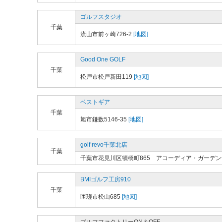
ゴルフスタジオ
千葉
流山市前ヶ崎726-2
[地図]
Good One GOLF
千葉
松戸市松戸新田119
[地図]
ベストギア
千葉
旭市鎌数5146-35
[地図]
golf revo千葉北店
千葉
千葉市花見川区犢橋町865 アコーディア・ガーデ
BMIゴルフ工房910
千葉
匝瑳市松山685
[地図]