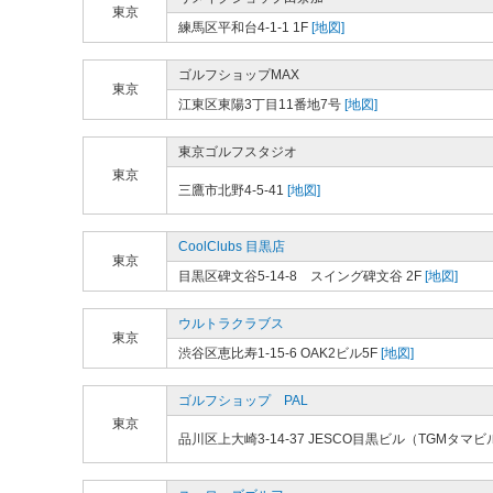
東京
練馬区平和台4-1-1 1F
[地図]
ゴルフショップMAX
東京
江東区東陽3丁目11番地7号
[地図]
東京ゴルフスタジオ
東京
三鷹市北野4-5-41
[地図]
CoolClubs 目黒店
東京
目黒区碑文谷5-14-8 スイング碑文谷 2F
[地図]
ウルトラクラブス
東京
渋谷区恵比寿1-15-6 OAK2ビル5F
[地図]
ゴルフショップ PAL
東京
品川区上大崎3-14-37 JESCO目黒ビル（TGMタマビ