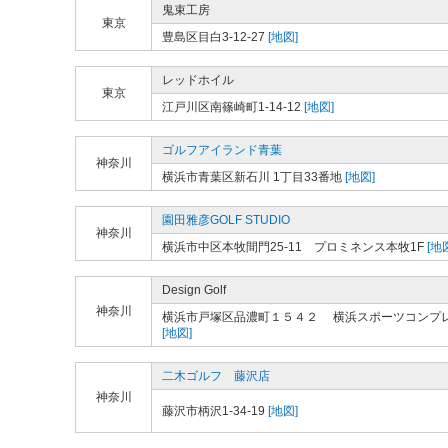
鬼束工房
東京
豊島区目白3-12-27
[地図]
レッドホイル
東京
江戸川区南篠崎町1-14-12
[地図]
ゴルフアイランド青葉
神奈川
横浜市青葉区新石川 1丁目33番地
[地図]
園田雅彦GOLF STUDIO
神奈川
横浜市中区本牧間門25-11 プロミネンス本牧1F
[地
Design Golf
神奈川
横浜市戸塚区品濃町１５４２ 横浜スポーツコンプ
[地図]
二木ゴルフ 藤沢店
神奈川
藤沢市柄沢1-34-19
[地図]