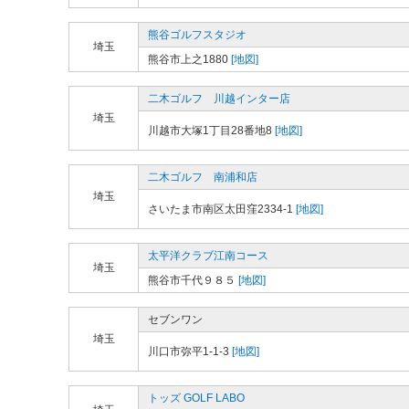
熊谷ゴルフスタジオ
埼玉
熊谷市上之1880
[地図]
二木ゴルフ 川越インター店
埼玉
川越市大塚1丁目28番地8
[地図]
二木ゴルフ 南浦和店
埼玉
さいたま市南区太田窪2334-1
[地図]
太平洋クラブ江南コース
埼玉
熊谷市千代９８５
[地図]
セブンワン
埼玉
川口市弥平1-1-3
[地図]
トッズ GOLF LABO