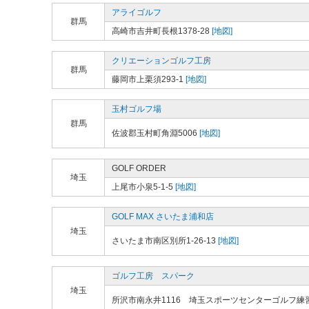
アライゴルフ
群馬
高崎市吉井町長根1378-28
[地図]
クリエーションゴルフ工房
群馬
藤岡市上栗須293-1
[地図]
玉村ゴルフ場
群馬
佐波郡玉村町角淵5006
[地図]
GOLF ORDER
埼玉
上尾市小泉5-1-5
[地図]
GOLF MAX さいたま浦和店
埼玉
さいたま市南区別所1-26-13
[地図]
ゴルフ工房 スパーク
埼玉
所沢市南永井1116 埼玉スポーツセンターゴルフ練