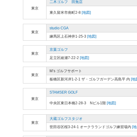
二木ゴルフ 田無店
東京
東久留米市南町2-8
[地図]
studio CGA
東京
練馬区上石神井1-25-3
[地図]
京葉ゴルフ
東京
足立区綾瀬7-22-2
[地図]
M’s ゴルフサポート
東京
板橋区新河岸1-2-1 ザ・ゴルフガーデン高島平 内
[地
STAMSER GOLF
東京
中央区東日本橋2-28-3 Nビル1階
[地図]
大蔵ゴルフスタジオ
東京
世田谷区桜3-24-1 オークラランドゴルフ練習場内
[地