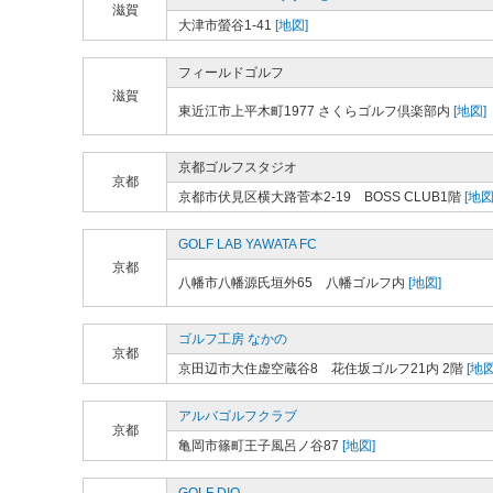
滋賀
大津市螢谷1-41
[地図]
フィールドゴルフ
滋賀
東近江市上平木町1977 さくらゴルフ倶楽部内
[地図]
京都ゴルフスタジオ
京都
京都市伏見区横大路菅本2-19 BOSS CLUB1階
[地図
GOLF LAB YAWATA FC
京都
八幡市八幡源氏垣外65 八幡ゴルフ内
[地図]
ゴルフ工房 なかの
京都
京田辺市大住虚空蔵谷8 花住坂ゴルフ21内 2階
[地図
アルバゴルフクラブ
京都
亀岡市篠町王子風呂ノ谷87
[地図]