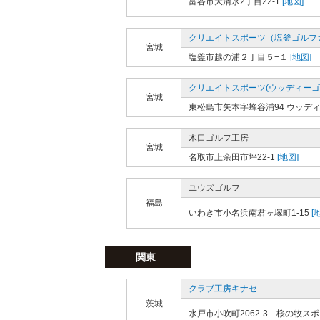
富谷市大清水2丁目22-1
[地図]
クリエイトスポーツ（塩釜ゴルフ
宮城
塩釜市越の浦２丁目５−１
[地図]
クリエイトスポーツ(ウッディーゴ
宮城
東松島市矢本字蜂谷浦94 ウッデ
木口ゴルフ工房
宮城
名取市上余田市坪22-1
[地図]
ユウズゴルフ
福島
いわき市小名浜南君ヶ塚町1-15
[
関東
クラブ工房キナセ
茨城
水戸市小吹町2062-3 桜の牧ス