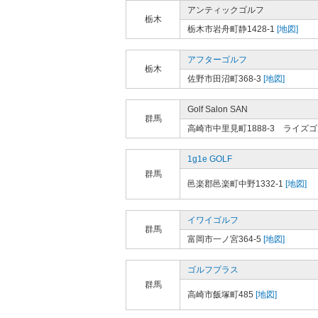
アンティックゴルフ
栃木
栃木市岩舟町静1428-1
[地図]
アフターゴルフ
栃木
佐野市田沼町368-3
[地図]
Golf Salon SAN
群馬
高崎市中里見町1888-3 ライズ
1g1e GOLF
群馬
邑楽郡邑楽町中野1332-1
[地図]
イワイゴルフ
群馬
富岡市一ノ宮364-5
[地図]
ゴルフプラス
群馬
高崎市飯塚町485
[地図]