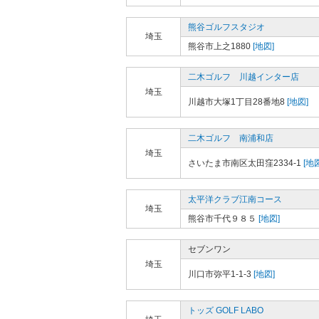
熊谷ゴルフスタジオ
埼玉
熊谷市上之1880
[地図]
二木ゴルフ 川越インター店
埼玉
川越市大塚1丁目28番地8
[地図]
二木ゴルフ 南浦和店
埼玉
さいたま市南区太田窪2334-1
[地図
太平洋クラブ江南コース
埼玉
熊谷市千代９８５
[地図]
セブンワン
埼玉
川口市弥平1-1-3
[地図]
トッズ GOLF LABO