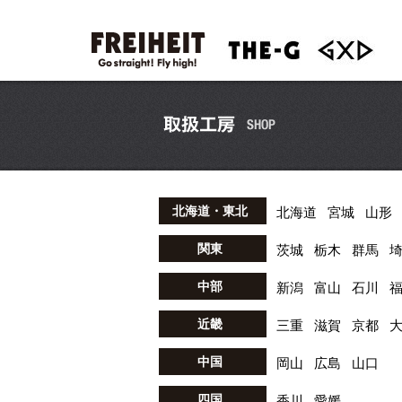
北海道・東北
北海道
宮城
山形
関東
茨城
栃木
群馬
中部
新潟
富山
石川
近畿
三重
滋賀
京都
中国
岡山
広島
山口
四国
香川
愛媛