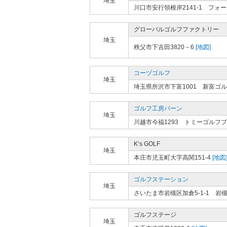
埼玉
川口市安行領根岸2141-1 フ
グローバルゴルフファクトリー
埼玉
秩父市下吉田3820－6
[地図]
コーヅゴルフ
埼玉
埼玉県所沢市下富1001 新富ゴ
ゴルフ工房バーン
埼玉
川越市今福1293 トミーゴルフ
K’s GOLF
埼玉
本庄市児玉町大字高関151-4
[地図
ゴルフステーション
埼玉
さいたま市岩槻区加倉5-1-1 
ゴルフステージ
埼玉