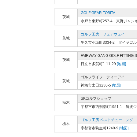
GOLF GEAR TOBITA
茨城
水戸市東野町257-4 東野ジャ
ゴルフ工房 フェアウェイ
茨城
牛久市小坂町3334-2 ダイヤゴ
FAIRWAY GANG GOLF FITTING 
茨城
日立市多賀町1-11-29
[地図]
ゴルフライフ ティーアイ
茨城
神栖市太田3230-5
[地図]
SKゴルフショップ
栃木
宇都宮市西刑部町1951-1 筑
ゴルフ工房 ベストチューニング
栃木
宇都宮市駒生町1249-9
[地図]