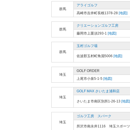
アライゴルフ
群馬
高崎市吉井町長根1378-28
[地図]
クリエーションゴルフ工房
群馬
藤岡市上栗須293-1
[地図]
玉村ゴルフ場
群馬
佐波郡玉村町角淵5006
[地図]
GOLF ORDER
埼玉
上尾市小泉5-1-5
[地図]
GOLF MAX さいたま浦和店
埼玉
さいたま市南区別所1-26-13
[地図]
ゴルフ工房 スパーク
埼玉
所沢市南永井1116 埼玉スポー