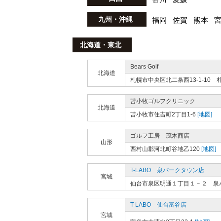
九州・沖縄
福岡
佐賀
熊本
北海道・東北
Bears Golf
北海道
札幌市中央区北二条西13-1-10
苫小牧ゴルフクリニック
北海道
苫小牧市住吉町2丁目1-6
[地図]
ゴルフ工房 茂木商店
山形
西村山郡河北町谷地乙120
[地図]
T-LABO 泉パークタウン店
宮城
仙台市泉区明通１丁目１－２ 泉
T-LABO 仙台富谷店
宮城