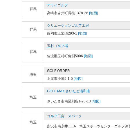
アライゴルフ
群馬
高崎市吉井町長根1378-28
[地図]
クリエーションゴルフ工房
群馬
藤岡市上栗須293-1
[地図]
玉村ゴルフ場
群馬
佐波郡玉村町角淵5006
[地図]
GOLF ORDER
埼玉
上尾市小泉5-1-5
[地図]
GOLF MAX さいたま浦和店
埼玉
さいたま市南区別所1-26-13
[地図]
ゴルフ工房 スパーク
埼玉
所沢市南永井1116 埼玉スポーツセンターゴルフ練