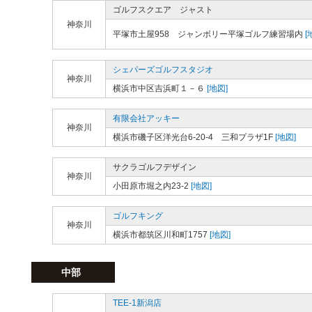
ゴルフスクエア ジャスト
神奈川
平塚市土屋958 ジャンボリー平塚ゴルフ練習場内
[
シェパーズゴルフスタジオ
神奈川
横浜市中区吉浜町１－６
[地図]
有限会社アッキー
神奈川
横浜市磯子区洋光台6-20-4 三和プラザ1F
[地図]
サクラゴルフデザイン
神奈川
小田原市堀之内23-2
[地図]
ゴルフキング
神奈川
横浜市都筑区川和町1757
[地図]
中部
TEE-1新潟店