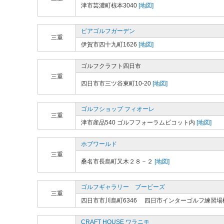
津市芸濃町椋本3040
[地図]
ピアゴルフガーデン
三重
伊賀市四十九町1626
[地図]
ゴルフクラフト四日市
三重
四日市市三ツ谷東町10-20
[地図]
ゴルフショップ フィオーレ
三重
津市産品540 ゴルフフォーラムピコット内
[地図]
ホブワールド
三重
桑名市長島町又木２８－２
[地図]
ゴルフギャラリー ブービーズ
三重
四日市市川島町6346 四日市インターゴルフ練習場
CRAFT HOUSE ワラニモ