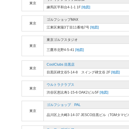
東京
練馬区平和台4-1-1 1F
[地図]
ゴルフショップMAX
東京
江東区東陽3丁目11番地7号
[地図]
東京ゴルフスタジオ
東京
三鷹市北野4-5-41
[地図]
CoolClubs 目黒店
東京
目黒区碑文谷5-14-8 スイング碑文谷 2F
[地図]
ウルトラクラブス
東京
渋谷区恵比寿1-15-6 OAK2ビル5F
[地図]
ゴルフショップ PAL
東京
品川区上大崎3-14-37 JESCO目黒ビル（TGMタマビ