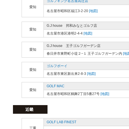
ゴルフキング名古屋高辻店
愛知
名古屋市昭和区福江3-2-20
[地図]
G.J house 邦和みなとゴルフ店
愛知
名古屋市港区港明2-4-4
[地図]
G.J house 王子ゴルフガーデン店
愛知
春日井市東野町小堤２−１ 王子ゴルフガーデン内
[地
ゴルフボーイ
愛知
名古屋市東区新出来2-8-3
[地図]
GOLF MAC
愛知
名古屋市昭和区鶴舞2丁目5番27号
[地図]
近畿
GOLF LAB FINEST
三重