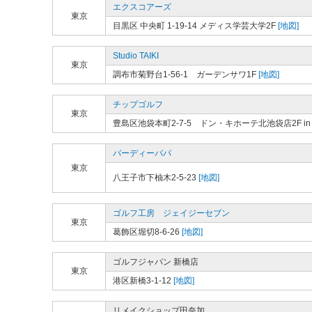
エクスコアーズ
東京
目黒区 中央町 1-19-14 メディス学芸大学2F
[地図]
Studio TAIKI
東京
調布市菊野台1-56-1 ガーデンサワ1F
[地図]
チップゴルフ
東京
豊島区池袋本町2-7-5 ドン・キホーテ北池袋店2F in 
バーディーパパ
東京
八王子市下柚木2-5-23
[地図]
ゴルフ工房 ジェイジーセブン
東京
葛飾区堀切8-6-26
[地図]
ゴルフジャパン 新橋店
東京
港区新橋3-1-12
[地図]
リメイクショップ田奈加