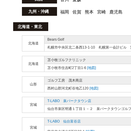
九州・沖縄
福岡
佐賀
熊本
宮崎
鹿児島
北海道・東北
Bears Golf
北海道
札幌市中央区北二条西13-1-10 札幌第一会計ビル 
苫小牧ゴルフクリニック
北海道
苫小牧市住吉町2丁目1-6
[地図]
ゴルフ工房 茂木商店
山形
西村山郡河北町谷地乙120
[地図]
T-LABO 泉パークタウン店
宮城
仙台市泉区明通１丁目１－２ 泉パークタウンゴル
T-LABO 仙台富谷店
宮城