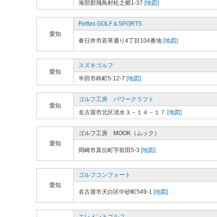
海部郡飛鳥村松之郷1-37
[地図]
Reflex GOLF＆SPORTS
愛知
春日井市若草通り4丁目104番地
[地図]
スズキゴルフ
愛知
半田市柊町5-12-7
[地図]
ゴルフ工房 パワークラフト
愛知
名古屋市北区清水３－１４－１７
[地図]
ゴルフ工房 MOOK（ムック）
愛知
岡崎市真伝町字前田5-3
[地図]
ゴルフコンフォート
愛知
名古屋市天白区中砂町549-1
[地図]
エレメントゴルフ