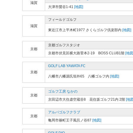
滋賀
大津市螢谷1-41
[地図]
フィールドゴルフ
滋賀
東近江市上平木町1977 さくらゴルフ倶楽部内
[地図]
京都ゴルフスタジオ
京都
京都市伏見区横大路菅本2-19 BOSS CLUB1階
[地図
GOLF LAB YAWATA FC
京都
八幡市八幡源氏垣外65 八幡ゴルフ内
[地図]
ゴルフ工房 なかの
京都
京田辺市大住虚空蔵谷8 花住坂ゴルフ21内 2階
[地図
アルバゴルフクラブ
京都
亀岡市篠町王子風呂ノ谷87
[地図]