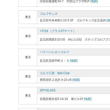
渋谷区猿楽町24-7 代官山プラザB1F
[地図]
ゴルフサンズ
東京
足立区中央本町1-15-5 2F ゴルフキッズ足立店内
[地
+37yd （プラス37ヤード）
東京
足立区関原3-23-20 AIビル102 ステップゴルフ
バリーバニオンゴルフ
東京
足立区北加平町２－２
[地図]
ゴルフ工房 Bell Club
東京
世田谷区上北沢 4-23-25
[地図]
SPYGLASS
東京
目黒区碑文谷5-14-16 寿ビル1F
[地図]