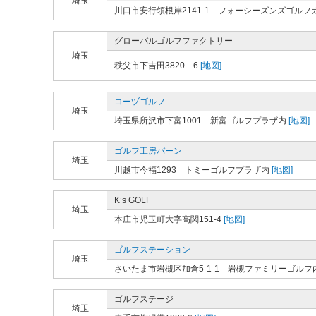
埼玉
川口市安行領根岸2141-1 フォーシーズンズゴルフ
グローバルゴルフファクトリー
埼玉
秩父市下吉田3820－6
[地図]
コーヅゴルフ
埼玉
埼玉県所沢市下富1001 新富ゴルフプラザ内
[地図]
ゴルフ工房バーン
埼玉
川越市今福1293 トミーゴルフプラザ内
[地図]
K’s GOLF
埼玉
本庄市児玉町大字高関151-4
[地図]
ゴルフステーション
埼玉
さいたま市岩槻区加倉5-1-1 岩槻ファミリーゴルフ
ゴルフステージ
埼玉