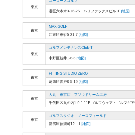
ユーローズゴルフ
東京
港区六本木3-16-26 ハリファックスビル1F
[地図]
MAX GOLF
東京
江東区東砂5-21-7
[地図]
ゴルフメンテナンスClub-T
東京
中野区新井1-6-6
[地図]
FITTING STUDIO ZERO
東京
葛飾区青戸8-5-19
[地図]
大丸 東京店 フソウドリーム工房
東京
千代田区丸の内1-9-1 11F ゴルフウェア・ゴルフギ
ゴルフスタジオ ノースフィールド
東京
新宿区信濃町12－1
[地図]