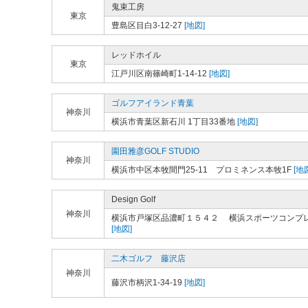
鬼束工房
東京
豊島区目白3-12-27
[地図]
レッドホイル
東京
江戸川区南篠崎町1-14-12
[地図]
ゴルフアイランド青葉
神奈川
横浜市青葉区新石川 1丁目33番地
[地図]
園田雅彦GOLF STUDIO
神奈川
横浜市中区本牧間門25-11 プロミネンス本牧1F
[地
Design Golf
神奈川
横浜市戸塚区品濃町１５４２ 横浜スポーツコンプ
[地図]
二木ゴルフ 藤沢店
神奈川
藤沢市柄沢1-34-19
[地図]