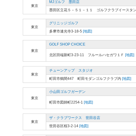
MJゴルフ 墨田店
東京
墨田区立花５－５１－１１ ゴルフクラブイースタ
グリニッジゴルフ
東京
多摩市連光寺3-18-5
[地図]
GOLF SHOP CHOICE
東京
北区田端新町3-23-11 フルールハセガワ１Ｆ
[地図]
チューンアップ スタジオ
東京
町田市鶴間447 町田モダンゴルフクラブ内
[地図]
小山田ゴルフガーデン
東京
町田市図師町2254-1
[地図]
ザ・クラブワークス 世田谷店
東京
世田谷区桜3-2-14
[地図]