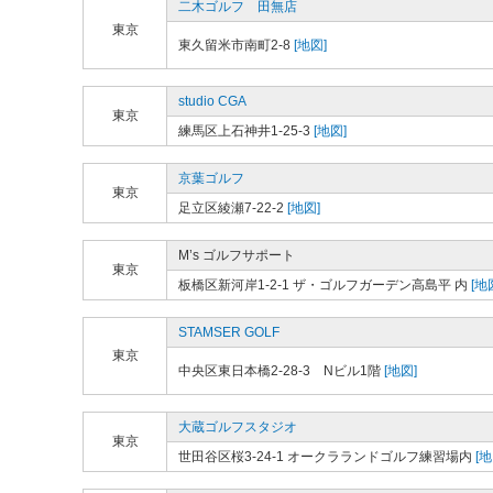
二木ゴルフ 田無店
東京
東久留米市南町2-8
[地図]
studio CGA
東京
練馬区上石神井1-25-3
[地図]
京葉ゴルフ
東京
足立区綾瀬7-22-2
[地図]
M’s ゴルフサポート
東京
板橋区新河岸1-2-1 ザ・ゴルフガーデン高島平 内
[地
STAMSER GOLF
東京
中央区東日本橋2-28-3 Nビル1階
[地図]
大蔵ゴルフスタジオ
東京
世田谷区桜3-24-1 オークラランドゴルフ練習場内
[地