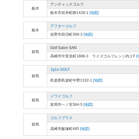
アンティックゴルフ
栃木
栃木市岩舟町静1428-1
[地図]
アフターゴルフ
栃木
佐野市田沼町368-3
[地図]
Golf Salon SAN
群馬
高崎市中里見町1888-3 ライズゴルフレンジ内２F
[
1g1e GOLF
群馬
邑楽郡邑楽町中野1332-1
[地図]
イワイゴルフ
群馬
富岡市一ノ宮364-5
[地図]
ゴルフプラス
群馬
高崎市飯塚町485
[地図]