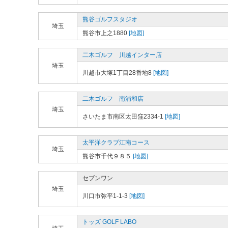
熊谷ゴルフスタジオ
埼玉
熊谷市上之1880
[地図]
二木ゴルフ 川越インター店
埼玉
川越市大塚1丁目28番地8
[地図]
二木ゴルフ 南浦和店
埼玉
さいたま市南区太田窪2334-1
[地図]
太平洋クラブ江南コース
埼玉
熊谷市千代９８５
[地図]
セブンワン
埼玉
川口市弥平1-1-3
[地図]
トッズ GOLF LABO