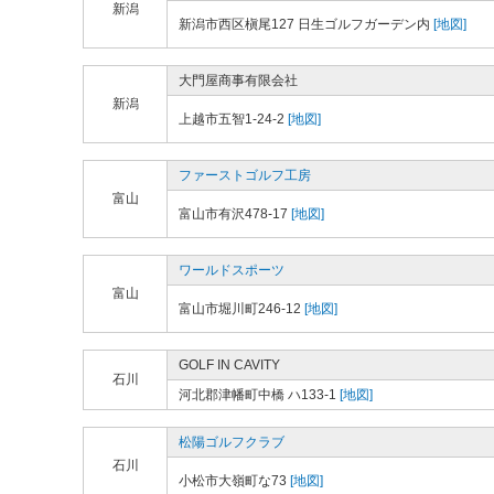
新潟
新潟市西区槇尾127 日生ゴルフガーデン内
[地図]
大門屋商事有限会社
新潟
上越市五智1-24-2
[地図]
ファーストゴルフ工房
富山
富山市有沢478-17
[地図]
ワールドスポーツ
富山
富山市堀川町246-12
[地図]
GOLF IN CAVITY
石川
河北郡津幡町中橋 ハ133-1
[地図]
松陽ゴルフクラブ
石川
小松市大嶺町な73
[地図]