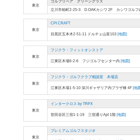
ゴルフリペア グリーングラス
東京
立川市柏町2-25-3 D.OAKカシワ 2F カシワゴルフ
CPI CRAFT
東京
目黒区五本木2-51-11 ドルチェ山富103
[地図]
フジクラ・フィットオンストア
東京
江東区木場6-2-6 フジゴルフセンター内
[地図]
フジクラ・ゴルフクラブ相談室 木場店
東京
江東区木場1-5-10 深川ギャザリア内プラザ棟 4F
[地図
インタークロス by TRPX
東京
世田谷区三宿1-1-19 三宿通りApt 1階
[地図]
プレミアムゴルフスタジオ
東京