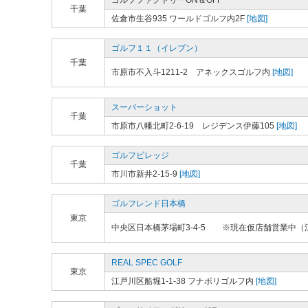
ゴルフファクトリーON＆OFF
千葉
佐倉市生谷935 ワールドゴルフ内2F
[地図]
ゴルフ１１（イレブン）
千葉
市原市不入斗1211-2 アネックスゴルフ内
[地図]
スーパーショット
千葉
市原市八幡北町2-6-19 レジデンス伊藤105
[地図]
ゴルフビレッジ
千葉
市川市新井2-15-9
[地図]
ゴルフレンド日本橋
東京
中央区日本橋茅場町3-4-5 ※現在仮店舗営業中（江
REAL SPEC GOLF
東京
江戸川区船堀1-1-38 フナボリゴルフ内
[地図]