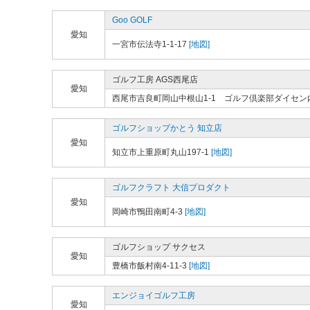
Goo GOLF
愛知
一宮市伝法寺1-1-17
[地図]
ゴルフ工房 AGS西尾店
愛知
西尾市吉良町岡山中根山1-1 ゴルフ倶楽部ダイセン
ゴルフショップかとう 知立店
愛知
知立市上重原町丸山197-1
[地図]
ゴルフクラフト 大信プロダクト
愛知
岡崎市鴨田南町4-3
[地図]
ゴルフショップ サクセス
愛知
豊橋市飯村南4-11-3
[地図]
エンジョイゴルフ工房
愛知