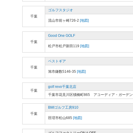
ゴルフスタジオ
千葉
流山市前ヶ崎726-2
[地図]
Good One GOLF
千葉
松戸市松戸新田119
[地図]
ベストギア
千葉
旭市鎌数5146-35
[地図]
golf revo千葉北店
千葉
千葉市花見川区犢橋町865 アコーディア・ガーデ
BMIゴルフ工房910
千葉
匝瑳市松山685
[地図]