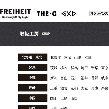
北海道・東北
北海道
宮城
山形
福島
関東
茨城
栃木
群馬
埼玉
千葉
東京
中部
新潟
富山
石川
福井
長野
岐阜
近畿
三重
滋賀
京都
大阪
兵庫
奈良
中国
岡山
広島
山口
四国
香川
愛媛