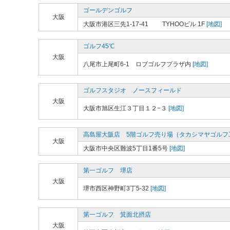
ゴールデンゴルフ
大阪
大阪市港区三先1-17-41 TYHOOビル 1F
[地図]
ゴルフ45℃
大阪
八尾市上尾町6-1 ロブゴルフプラザ内
[地図]
ゴルフスタジオ ノースフィールド
大阪
大阪市旭区生江３丁目１２−３
[地図]
高島屋大阪店 5階ゴルフ売り場（タカシマヤゴルフ
大阪
大阪市中央区難波5丁目1番5号
[地図]
第一ゴルフ 堺店
大阪
堺市西区神野町3丁5-32
[地図]
第一ゴルフ 箕面北摂店
大阪