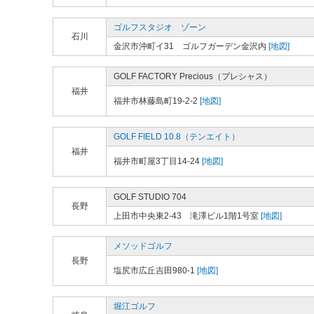
ゴルフスタジオ ゾーン
石川
金沢市沖町イ31 ゴルフガーデン金沢内
[地図]
GOLF FACTORY Precious（プレシャス）
福井
福井市林藤島町19-2-2
[地図]
GOLF FIELD 10.8（テンエイト）
福井
福井市町屋3丁目14-24
[地図]
GOLF STUDIO 704
長野
上田市中央東2-43 滝澤ビル1階1号室
[地図]
メソッドゴルフ
長野
塩尻市広丘吉田980-1
[地図]
堀江ゴルフ