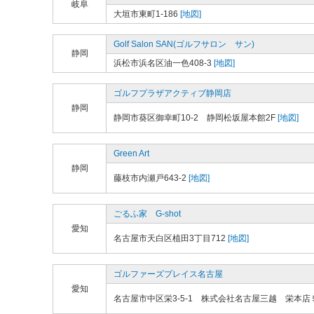
岐阜
大垣市東町1-186
[地図]
Golf Salon SAN(ゴルフサロン サン)
静岡
浜松市浜名区油一色408-3
[地図]
ゴルフプラザアクティブ静岡店
静岡
静岡市葵区御幸町10-2 静岡松坂屋本館2F
[地図]
Green Art
静岡
藤枝市内瀬戸643-2
[地図]
ごるふ家 G-shot
愛知
名古屋市天白区植田3丁目712
[地図]
ゴルファーズプレイス名古屋
愛知
名古屋市中区栄3-5-1 株式会社名古屋三越 栄本店