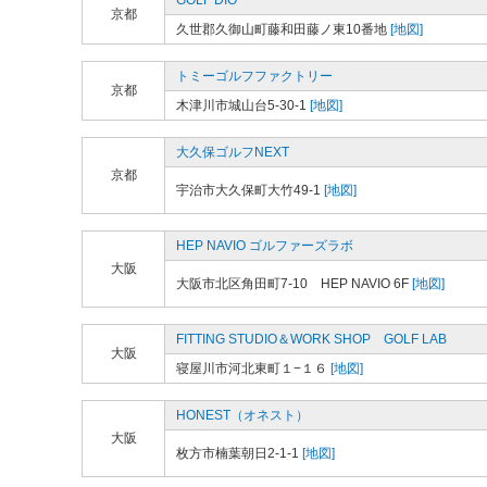
GOLF DIO
京都
久世郡久御山町藤和田藤ノ東10番地
[地図]
トミーゴルフファクトリー
京都
木津川市城山台5-30-1
[地図]
大久保ゴルフNEXT
京都
宇治市大久保町大竹49-1
[地図]
HEP NAVIO ゴルファーズラボ
大阪
大阪市北区角田町7-10 HEP NAVIO 6F
[地図]
FITTING STUDIO＆WORK SHOP GOLF LAB
大阪
寝屋川市河北東町１−１６
[地図]
HONEST（オネスト）
大阪
枚方市楠葉朝日2-1-1
[地図]