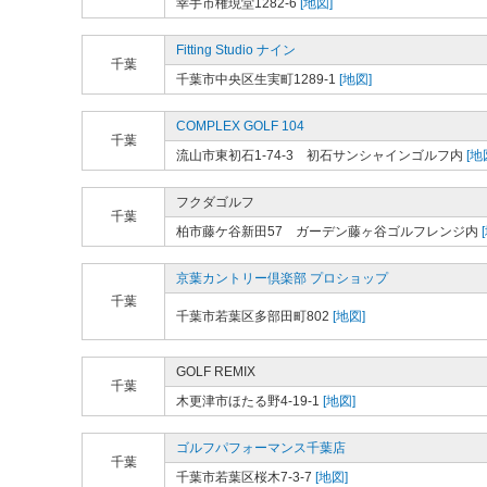
幸手市権現堂1282-6
[地図]
Fitting Studio ナイン
千葉
千葉市中央区生実町1289-1
[地図]
COMPLEX GOLF 104
千葉
流山市東初石1-74-3 初石サンシャインゴルフ内
[地
フクダゴルフ
千葉
柏市藤ケ谷新田57 ガーデン藤ヶ谷ゴルフレンジ内
京葉カントリー倶楽部 プロショップ
千葉
千葉市若葉区多部田町802
[地図]
GOLF REMIX
千葉
木更津市ほたる野4-19-1
[地図]
ゴルフパフォーマンス千葉店
千葉
千葉市若葉区桜木7-3-7
[地図]