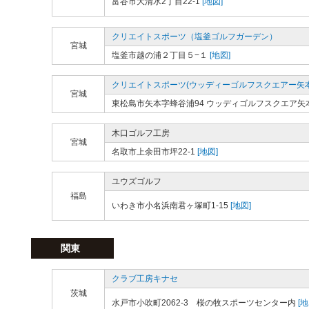
富谷市大清水2丁目22-1
[地図]
クリエイトスポーツ（塩釜ゴルフガーデン）
宮城
塩釜市越の浦２丁目５−１
[地図]
クリエイトスポーツ(ウッディーゴルフスクエアー矢本
宮城
東松島市矢本字蜂谷浦94 ウッディゴルフスクエア矢
木口ゴルフ工房
宮城
名取市上余田市坪22-1
[地図]
ユウズゴルフ
福島
いわき市小名浜南君ヶ塚町1-15
[地図]
関東
クラブ工房キナセ
茨城
水戸市小吹町2062-3 桜の牧スポーツセンター内
[地