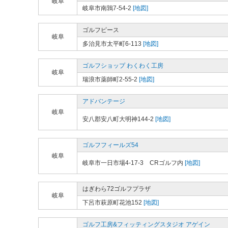
岐阜
岐阜市南鶉7-54-2
[地図]
ゴルフピース
岐阜
多治見市太平町6-113
[地図]
ゴルフショップ わくわく工房
岐阜
瑞浪市薬師町2-55-2
[地図]
アドバンテージ
岐阜
安八郡安八町大明神144-2
[地図]
ゴルフフィールズ54
岐阜
岐阜市一日市場4-17-3 CRゴルフ内
[地図]
はぎわら72ゴルフプラザ
岐阜
下呂市萩原町花池152
[地図]
ゴルフ工房&フィッティングスタジオ アゲイン