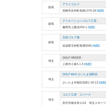
アライゴルフ
群馬
高崎市吉井町長根1378-28
[地図]
クリエーションゴルフ工房
群馬
藤岡市上栗須293-1
[地図]
玉村ゴルフ場
群馬
佐波郡玉村町角淵5006
[地図]
GOLF ORDER
埼玉
上尾市小泉5-1-5
[地図]
GOLF MAX さいたま浦和店
埼玉
さいたま市南区別所1-26-13
[地図]
ゴルフ工房 スパーク
埼玉
所沢市南永井1116 埼玉スポー