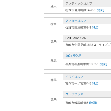
アンティックゴルフ
栃木
栃木市岩舟町静1428-1
[地図]
アフターゴルフ
栃木
佐野市田沼町368-3
[地図]
Golf Salon SAN
群馬
高崎市中里見町1888-3 ライズ
1g1e GOLF
群馬
邑楽郡邑楽町中野1332-1
[地図]
イワイゴルフ
群馬
富岡市一ノ宮364-5
[地図]
ゴルフプラス
群馬
高崎市飯塚町485
[地図]