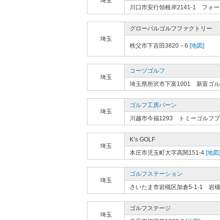
埼玉
川口市安行領根岸2141-1 フ
グローバルゴルフファクトリー
埼玉
秩父市下吉田3820－6
[地図]
コーヅゴルフ
埼玉
埼玉県所沢市下富1001 新富ゴ
ゴルフ工房バーン
埼玉
川越市今福1293 トミーゴルフ
K’s GOLF
埼玉
本庄市児玉町大字高関151-4
[地図
ゴルフステーション
埼玉
さいたま市岩槻区加倉5-1-1 
ゴルフステージ
埼玉