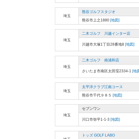
熊谷ゴルフスタジオ
埼玉
熊谷市上之1880
[地図]
二木ゴルフ 川越インター店
埼玉
川越市大塚1丁目28番地8
[地図]
二木ゴルフ 南浦和店
埼玉
さいたま市南区太田窪2334-1
[地図
太平洋クラブ江南コース
埼玉
熊谷市千代９８５
[地図]
セブンワン
埼玉
川口市弥平1-1-3
[地図]
トッズ GOLF LABO