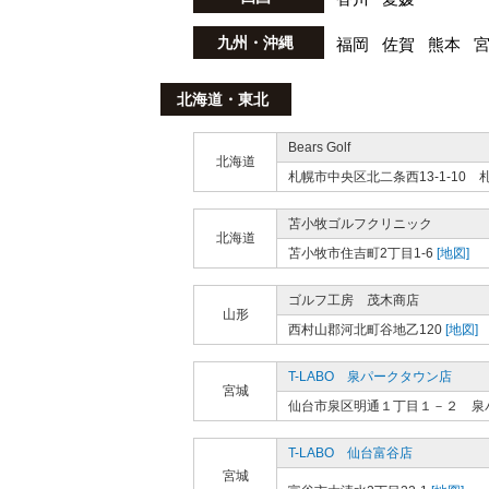
九州・沖縄
福岡
佐賀
熊本
北海道・東北
Bears Golf
北海道
札幌市中央区北二条西13-1-10
苫小牧ゴルフクリニック
北海道
苫小牧市住吉町2丁目1-6
[地図]
ゴルフ工房 茂木商店
山形
西村山郡河北町谷地乙120
[地図]
T-LABO 泉パークタウン店
宮城
仙台市泉区明通１丁目１－２ 泉
T-LABO 仙台富谷店
宮城