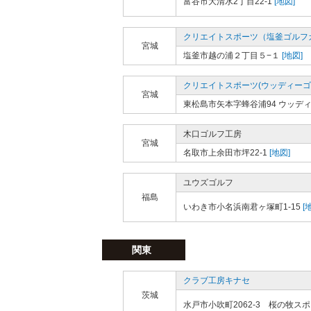
富谷市大清水2丁目22-1
[地図]
クリエイトスポーツ（塩釜ゴルフ
宮城
塩釜市越の浦２丁目５−１
[地図]
クリエイトスポーツ(ウッディーゴ
宮城
東松島市矢本字蜂谷浦94 ウッデ
木口ゴルフ工房
宮城
名取市上余田市坪22-1
[地図]
ユウズゴルフ
福島
いわき市小名浜南君ヶ塚町1-15
[
関東
クラブ工房キナセ
茨城
水戸市小吹町2062-3 桜の牧ス