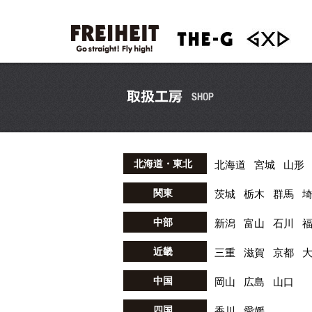
北海道・東北
北海道
宮城
山形
関東
茨城
栃木
群馬
中部
新潟
富山
石川
近畿
三重
滋賀
京都
中国
岡山
広島
山口
四国
香川
愛媛