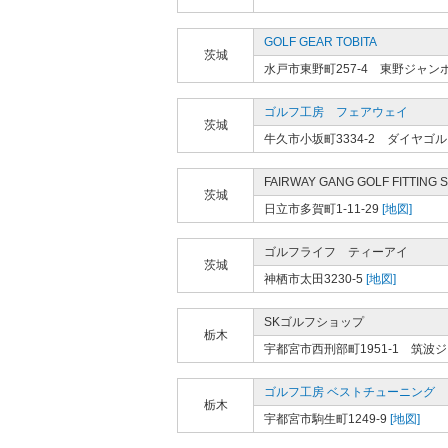
GOLF GEAR TOBITA
茨城
水戸市東野町257-4 東野ジャ
ゴルフ工房 フェアウェイ
茨城
牛久市小坂町3334-2 ダイヤゴ
FAIRWAY GANG GOLF FITTING 
茨城
日立市多賀町1-11-29
[地図]
ゴルフライフ ティーアイ
茨城
神栖市太田3230-5
[地図]
SKゴルフショップ
栃木
宇都宮市西刑部町1951-1 筑
ゴルフ工房 ベストチューニング
栃木
宇都宮市駒生町1249-9
[地図]