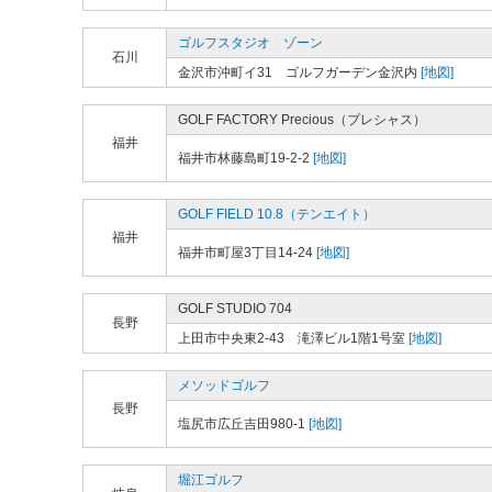
ゴルフスタジオ ゾーン
石川
金沢市沖町イ31 ゴルフガーデン金沢内
[地図]
GOLF FACTORY Precious（プレシャス）
福井
福井市林藤島町19-2-2
[地図]
GOLF FIELD 10.8（テンエイト）
福井
福井市町屋3丁目14-24
[地図]
GOLF STUDIO 704
長野
上田市中央東2-43 滝澤ビル1階1号室
[地図]
メソッドゴルフ
長野
塩尻市広丘吉田980-1
[地図]
堀江ゴルフ