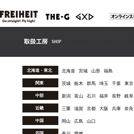
北海道・東北
北海道
宮城
山形
福島
関東
茨城
栃木
群馬
埼玉
千葉
東京
中部
新潟
富山
石川
福井
長野
岐阜
近畿
三重
滋賀
京都
大阪
兵庫
奈良
中国
岡山
広島
山口
四国
香川
愛媛