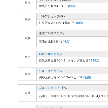
東京
練馬区平和台4-1-1 1F
[地図]
ゴルフショップMAX
東京
江東区東陽3丁目11番地7号
[地図]
東京ゴルフスタジオ
東京
三鷹市北野4-5-41
[地図]
CoolClubs 目黒店
東京
目黒区碑文谷5-14-8 スイング碑文谷 2F
[地図]
ウルトラクラブス
東京
渋谷区恵比寿1-15-6 OAK2ビル5F
[地図]
ゴルフショップ PAL
東京
品川区上大崎3-14-37 JESCO目黒ビル（TGMタマビ