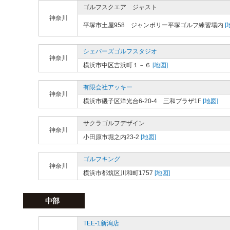
ゴルフスクエア ジャスト
神奈川
平塚市土屋958 ジャンボリー平塚ゴルフ練習場内
[
シェパーズゴルフスタジオ
神奈川
横浜市中区吉浜町１－６
[地図]
有限会社アッキー
神奈川
横浜市磯子区洋光台6-20-4 三和プラザ1F
[地図]
サクラゴルフデザイン
神奈川
小田原市堀之内23-2
[地図]
ゴルフキング
神奈川
横浜市都筑区川和町1757
[地図]
中部
TEE-1新潟店