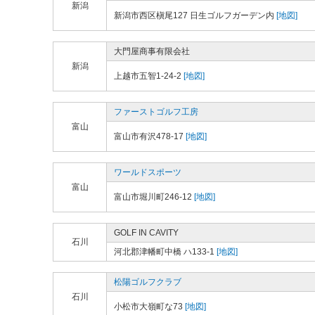
新潟
新潟市西区槇尾127 日生ゴルフガーデン内
[地図]
大門屋商事有限会社
新潟
上越市五智1-24-2
[地図]
ファーストゴルフ工房
富山
富山市有沢478-17
[地図]
ワールドスポーツ
富山
富山市堀川町246-12
[地図]
GOLF IN CAVITY
石川
河北郡津幡町中橋 ハ133-1
[地図]
松陽ゴルフクラブ
石川
小松市大嶺町な73
[地図]