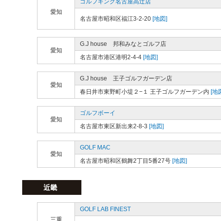
ゴルフキング名古屋高辻店
愛知
名古屋市昭和区福江3-2-20
[地図]
G.J house 邦和みなとゴルフ店
愛知
名古屋市港区港明2-4-4
[地図]
G.J house 王子ゴルフガーデン店
愛知
春日井市東野町小堤２−１ 王子ゴルフガーデン内
[地
ゴルフボーイ
愛知
名古屋市東区新出来2-8-3
[地図]
GOLF MAC
愛知
名古屋市昭和区鶴舞2丁目5番27号
[地図]
近畿
GOLF LAB FINEST
三重