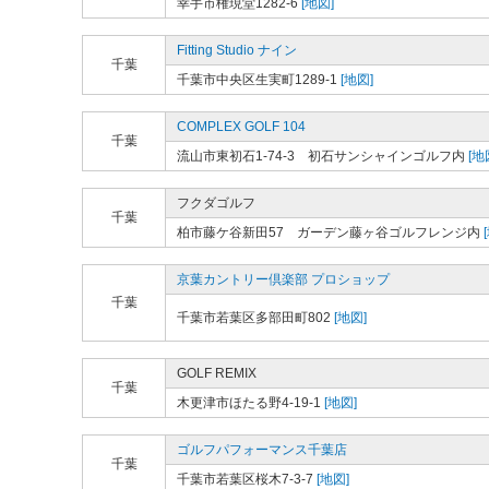
幸手市権現堂1282-6
[地図]
Fitting Studio ナイン
千葉
千葉市中央区生実町1289-1
[地図]
COMPLEX GOLF 104
千葉
流山市東初石1-74-3 初石サンシャインゴルフ内
[地
フクダゴルフ
千葉
柏市藤ケ谷新田57 ガーデン藤ヶ谷ゴルフレンジ内
京葉カントリー倶楽部 プロショップ
千葉
千葉市若葉区多部田町802
[地図]
GOLF REMIX
千葉
木更津市ほたる野4-19-1
[地図]
ゴルフパフォーマンス千葉店
千葉
千葉市若葉区桜木7-3-7
[地図]