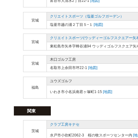
富谷市大清水2丁目22-1
[地図]
クリエイトスポーツ（塩釜ゴルフガーデン）
宮城
塩釜市越の浦２丁目５−１
[地図]
クリエイトスポーツ(ウッディーゴルフスクエアー矢本
宮城
東松島市矢本字蜂谷浦94 ウッディゴルフスクエア矢
木口ゴルフ工房
宮城
名取市上余田市坪22-1
[地図]
ユウズゴルフ
福島
いわき市小名浜南君ヶ塚町1-15
[地図]
関東
クラブ工房キナセ
茨城
水戸市小吹町2062-3 桜の牧スポーツセンター内
[地