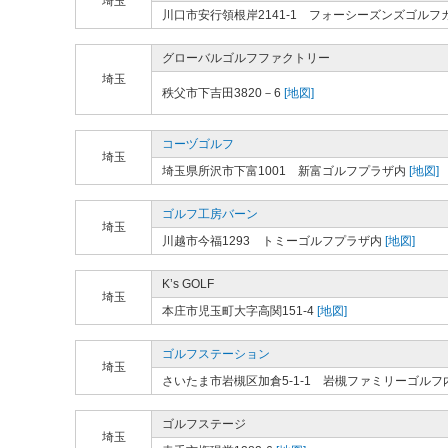
埼玉
川口市安行領根岸2141-1 フォーシーズンズゴルフ
グローバルゴルフファクトリー
埼玉
秩父市下吉田3820－6
[地図]
コーヅゴルフ
埼玉
埼玉県所沢市下富1001 新富ゴルフプラザ内
[地図]
ゴルフ工房バーン
埼玉
川越市今福1293 トミーゴルフプラザ内
[地図]
K’s GOLF
埼玉
本庄市児玉町大字高関151-4
[地図]
ゴルフステーション
埼玉
さいたま市岩槻区加倉5-1-1 岩槻ファミリーゴルフ
ゴルフステージ
埼玉