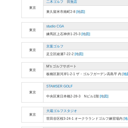
二木ゴルフ 田無店
東京
東久留米市南町2-8
[地図]
studio CGA
東京
練馬区上石神井1-25-3
[地図]
京葉ゴルフ
東京
足立区綾瀬7-22-2
[地図]
M’s ゴルフサポート
東京
板橋区新河岸1-2-1 ザ・ゴルフガーデン高島平 内
[地
STAMSER GOLF
東京
中央区東日本橋2-28-3 Nビル1階
[地図]
大蔵ゴルフスタジオ
東京
世田谷区桜3-24-1 オークラランドゴルフ練習場内
[地