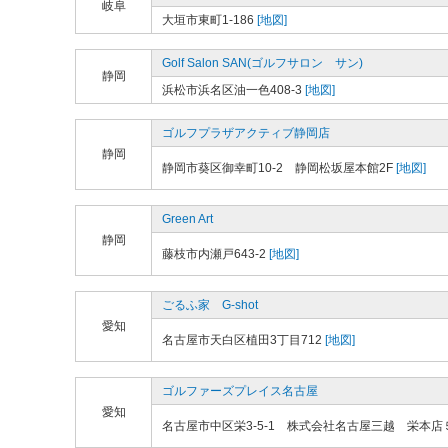
岐阜
大垣市東町1-186
[地図]
Golf Salon SAN(ゴルフサロン サン)
静岡
浜松市浜名区油一色408-3
[地図]
ゴルフプラザアクティブ静岡店
静岡
静岡市葵区御幸町10-2 静岡松坂屋本館2F
[地図]
Green Art
静岡
藤枝市内瀬戸643-2
[地図]
ごるふ家 G-shot
愛知
名古屋市天白区植田3丁目712
[地図]
ゴルファーズプレイス名古屋
愛知
名古屋市中区栄3-5-1 株式会社名古屋三越 栄本店