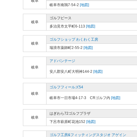
岐阜
岐阜市南鶉7-54-2
[地図]
ゴルフピース
岐阜
多治見市太平町6-113
[地図]
ゴルフショップ わくわく工房
岐阜
瑞浪市薬師町2-55-2
[地図]
アドバンテージ
岐阜
安八郡安八町大明神144-2
[地図]
ゴルフフィールズ54
岐阜
岐阜市一日市場4-17-3 CRゴルフ内
[地図]
はぎわら72ゴルフプラザ
岐阜
下呂市萩原町花池152
[地図]
ゴルフ工房&フィッティングスタジオ アゲイン