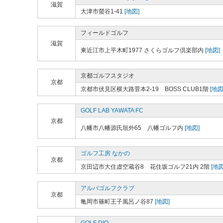
滋賀
大津市螢谷1-41
[地図]
フィールドゴルフ
滋賀
東近江市上平木町1977 さくらゴルフ倶楽部内
[地図]
京都ゴルフスタジオ
京都
京都市伏見区横大路菅本2-19 BOSS CLUB1階
[地図
GOLF LAB YAWATA FC
京都
八幡市八幡源氏垣外65 八幡ゴルフ内
[地図]
ゴルフ工房 なかの
京都
京田辺市大住虚空蔵谷8 花住坂ゴルフ21内 2階
[地図
アルバゴルフクラブ
京都
亀岡市篠町王子風呂ノ谷87
[地図]