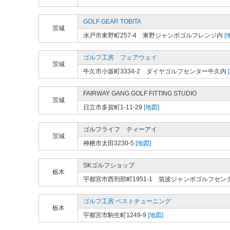
GOLF GEAR TOBITA
茨城
水戸市東野町257-4 東野ジャンボゴルフレンジ内
[
ゴルフ工房 フェアウェイ
茨城
牛久市小坂町3334-2 ダイヤゴルフセンター牛久内
FAIRWAY GANG GOLF FITTING STUDIO
茨城
日立市多賀町1-11-29
[地図]
ゴルフライフ ティーアイ
茨城
神栖市太田3230-5
[地図]
SKゴルフショップ
栃木
宇都宮市西刑部町1951-1 筑波ジャンボゴルフセン
ゴルフ工房 ベストチューニング
栃木
宇都宮市駒生町1249-9
[地図]