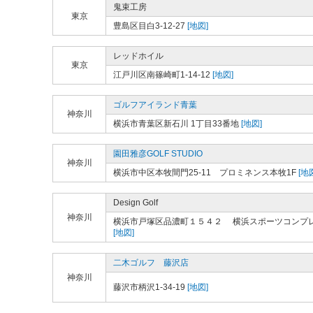
鬼束工房
東京
豊島区目白3-12-27
[地図]
レッドホイル
東京
江戸川区南篠崎町1-14-12
[地図]
ゴルフアイランド青葉
神奈川
横浜市青葉区新石川 1丁目33番地
[地図]
園田雅彦GOLF STUDIO
神奈川
横浜市中区本牧間門25-11 プロミネンス本牧1F
[地
Design Golf
神奈川
横浜市戸塚区品濃町１５４２ 横浜スポーツコンプ
[地図]
二木ゴルフ 藤沢店
神奈川
藤沢市柄沢1-34-19
[地図]