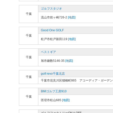
ゴルフスタジオ
千葉
流山市前ヶ崎726-2
[地図]
Good One GOLF
千葉
松戸市松戸新田119
[地図]
ベストギア
千葉
旭市鎌数5146-35
[地図]
golf revo千葉北店
千葉
千葉市花見川区犢橋町865 アコーディア・ガーデ
BMIゴルフ工房910
千葉
匝瑳市松山685
[地図]