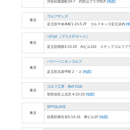
渋谷区猿楽町24-7 代官山プラザB1F
[地図]
ゴルフサンズ
東京
足立区中央本町1-15-5 2F ゴルフキッズ足立店内
[地
+37yd （プラス37ヤード）
東京
足立区関原3-23-20 AIビル102 ステップゴルフ
バリーバニオンゴルフ
東京
足立区北加平町２－２
[地図]
ゴルフ工房 Bell Club
東京
世田谷区上北沢 4-23-25
[地図]
SPYGLASS
東京
目黒区碑文谷5-14-16 寿ビル1F
[地図]