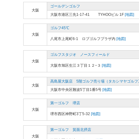
ゴールデンゴルフ
大阪
大阪市港区三先1-17-41 TYHOOビル 1F
[地図]
ゴルフ45℃
大阪
八尾市上尾町6-1 ロブゴルフプラザ内
[地図]
ゴルフスタジオ ノースフィールド
大阪
大阪市旭区生江３丁目１２−３
[地図]
高島屋大阪店 5階ゴルフ売り場（タカシマヤゴルフ
大阪
大阪市中央区難波5丁目1番5号
[地図]
第一ゴルフ 堺店
大阪
堺市西区神野町3丁5-32
[地図]
第一ゴルフ 箕面北摂店
大阪