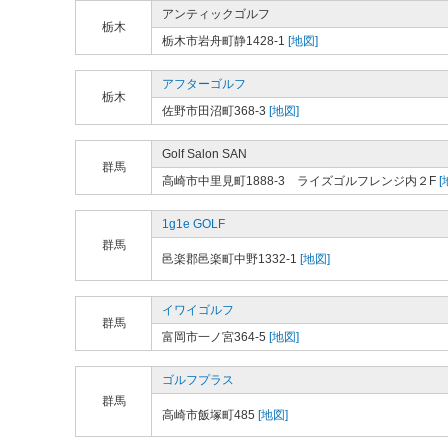
アンティックゴルフ
栃木
栃木市岩舟町静1428-1
[地図]
アフターゴルフ
栃木
佐野市田沼町368-3
[地図]
Golf Salon SAN
群馬
高崎市中里見町1888-3 ライズゴルフレンジ内２F
[
1g1e GOLF
群馬
邑楽郡邑楽町中野1332-1
[地図]
イワイゴルフ
群馬
富岡市一ノ宮364-5
[地図]
ゴルフプラス
群馬
高崎市飯塚町485
[地図]