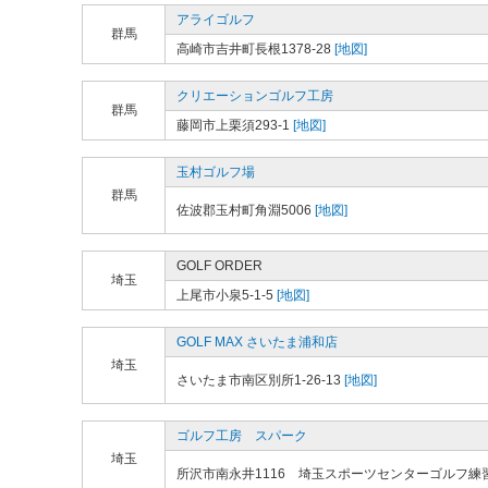
アライゴルフ
群馬
高崎市吉井町長根1378-28
[地図]
クリエーションゴルフ工房
群馬
藤岡市上栗須293-1
[地図]
玉村ゴルフ場
群馬
佐波郡玉村町角淵5006
[地図]
GOLF ORDER
埼玉
上尾市小泉5-1-5
[地図]
GOLF MAX さいたま浦和店
埼玉
さいたま市南区別所1-26-13
[地図]
ゴルフ工房 スパーク
埼玉
所沢市南永井1116 埼玉スポーツセンターゴルフ練