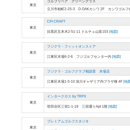
ゴルフリペア グリーングラス
東京
立川市柏町2-25-3 D.OAKカシワ 2F カシワゴルフ
CPI CRAFT
東京
目黒区五本木2-51-11 ドルチェ山富103
[地図]
フジクラ・フィットオンストア
東京
江東区木場6-2-6 フジゴルフセンター内
[地図]
フジクラ・ゴルフクラブ相談室 木場店
東京
江東区木場1-5-10 深川ギャザリア内プラザ棟 4F
[地図
インタークロス by TRPX
東京
世田谷区三宿1-1-19 三宿通りApt 1階
[地図]
プレミアムゴルフスタジオ
東京