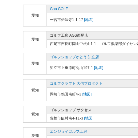
Goo GOLF
愛知
一宮市伝法寺1-1-17
[地図]
ゴルフ工房 AGS西尾店
愛知
西尾市吉良町岡山中根山1-1 ゴルフ倶楽部ダイセン
ゴルフショップかとう 知立店
愛知
知立市上重原町丸山197-1
[地図]
ゴルフクラフト 大信プロダクト
愛知
岡崎市鴨田南町4-3
[地図]
ゴルフショップ サクセス
愛知
豊橋市飯村南4-11-3
[地図]
エンジョイゴルフ工房
愛知