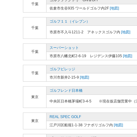
ゴルフファクトリーON＆OFF
千葉
佐倉市生谷935 ワールドゴルフ内2F
[地図]
ゴルフ１１（イレブン）
千葉
市原市不入斗1211-2 アネックスゴルフ内
[地図]
スーパーショット
千葉
市原市八幡北町2-6-19 レジデンス伊藤105
[地図]
ゴルフビレッジ
千葉
市川市新井2-15-9
[地図]
ゴルフレンド日本橋
東京
中央区日本橋茅場町3-4-5 ※現在仮店舗営業中（江
REAL SPEC GOLF
東京
江戸川区船堀1-1-38 フナボリゴルフ内
[地図]