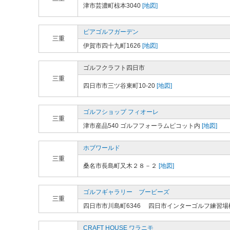
津市芸濃町椋本3040
[地図]
ピアゴルフガーデン
三重
伊賀市四十九町1626
[地図]
ゴルフクラフト四日市
三重
四日市市三ツ谷東町10-20
[地図]
ゴルフショップ フィオーレ
三重
津市産品540 ゴルフフォーラムピコット内
[地図]
ホブワールド
三重
桑名市長島町又木２８－２
[地図]
ゴルフギャラリー ブービーズ
三重
四日市市川島町6346 四日市インターゴルフ練習場
CRAFT HOUSE ワラニモ