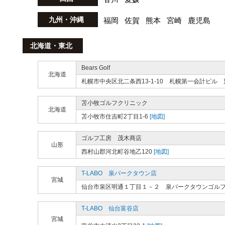
九州・沖縄
福岡
佐賀
熊本
宮崎
鹿児島
北海道・東北
Bears Golf
北海道
札幌市中央区北二条西13-1-10 札幌第一会計ビル 
苫小牧ゴルフクリニック
北海道
苫小牧市住吉町2丁目1-6
[地図]
ゴルフ工房 茂木商店
山形
西村山郡河北町谷地乙120
[地図]
T-LABO 泉パークタウン店
宮城
仙台市泉区明通１丁目１－２ 泉パークタウンゴル
T-LABO 仙台富谷店
宮城