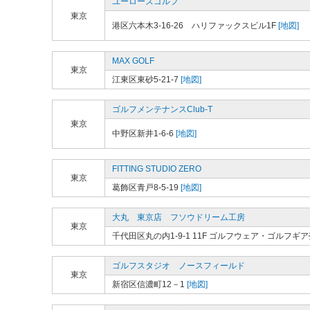
ユーローズゴルフ
東京
港区六本木3-16-26 ハリファックスビル1F
[地図]
MAX GOLF
東京
江東区東砂5-21-7
[地図]
ゴルフメンテナンスClub-T
東京
中野区新井1-6-6
[地図]
FITTING STUDIO ZERO
東京
葛飾区青戸8-5-19
[地図]
大丸 東京店 フソウドリーム工房
東京
千代田区丸の内1-9-1 11F ゴルフウェア・ゴルフギ
ゴルフスタジオ ノースフィールド
東京
新宿区信濃町12－1
[地図]