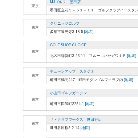
MJゴルフ 墨田店
東京
墨田区立花５－５１－１１ ゴルフクラブイースタ
グリニッジゴルフ
東京
多摩市連光寺3-18-5
[地図]
GOLF SHOP CHOICE
東京
北区田端新町3-23-11 フルールハセガワ１Ｆ
[地図]
チューンアップ スタジオ
東京
町田市鶴間447 町田モダンゴルフクラブ内
[地図]
小山田ゴルフガーデン
東京
町田市図師町2254-1
[地図]
ザ・クラブワークス 世田谷店
東京
世田谷区桜3-2-14
[地図]