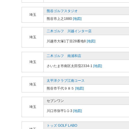
熊谷ゴルフスタジオ
埼玉
熊谷市上之1880
[地図]
二木ゴルフ 川越インター店
埼玉
川越市大塚1丁目28番地8
[地図]
二木ゴルフ 南浦和店
埼玉
さいたま市南区太田窪2334-1
[地図]
太平洋クラブ江南コース
埼玉
熊谷市千代９８５
[地図]
セブンワン
埼玉
川口市弥平1-1-3
[地図]
トッズ GOLF LABO