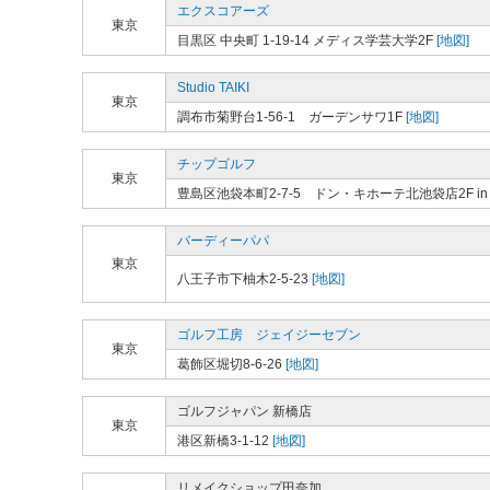
エクスコアーズ
東京
目黒区 中央町 1-19-14 メディス学芸大学2F
[地図]
Studio TAIKI
東京
調布市菊野台1-56-1 ガーデンサワ1F
[地図]
チップゴルフ
東京
豊島区池袋本町2-7-5 ドン・キホーテ北池袋店2F in 
バーディーパパ
東京
八王子市下柚木2-5-23
[地図]
ゴルフ工房 ジェイジーセブン
東京
葛飾区堀切8-6-26
[地図]
ゴルフジャパン 新橋店
東京
港区新橋3-1-12
[地図]
リメイクショップ田奈加