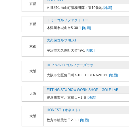
GOLF DIO
京都
久世郡久御山町藤和田藤ノ東10番地
[地図]
トミーゴルフファクトリー
京都
木津川市城山台5-30-1
[地図]
大久保ゴルフNEXT
京都
宇治市大久保町大竹49-1
[地図]
HEP NAVIO ゴルファーズラボ
大阪
大阪市北区角田町7-10 HEP NAVIO 6F
[地図]
FITTING STUDIO＆WORK SHOP GOLF LAB
大阪
寝屋川市河北東町１−１６
[地図]
HONEST（オネスト）
大阪
枚方市楠葉朝日2-1-1
[地図]