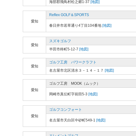
海部郡飛鳥村松之郷1-37
[地図]
Reflex GOLF＆SPORTS
愛知
春日井市若草通り4丁目104番地
[地図]
スズキゴルフ
愛知
半田市柊町5-12-7
[地図]
ゴルフ工房 パワークラフト
愛知
名古屋市北区清水３－１４－１７
[地図]
ゴルフ工房 MOOK（ムック）
愛知
岡崎市真伝町字前田5-3
[地図]
ゴルフコンフォート
愛知
名古屋市天白区中砂町549-1
[地図]
エレメントゴルフ