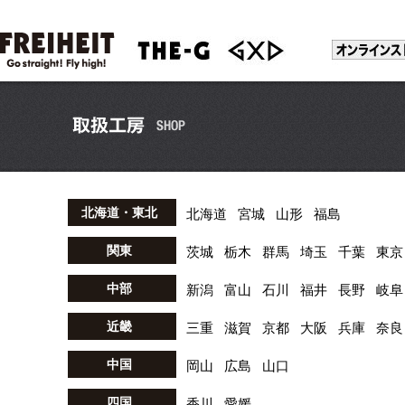
北海道・東北
北海道
宮城
山形
福島
関東
茨城
栃木
群馬
埼玉
千葉
東京
中部
新潟
富山
石川
福井
長野
岐阜
近畿
三重
滋賀
京都
大阪
兵庫
奈良
中国
岡山
広島
山口
四国
香川
愛媛