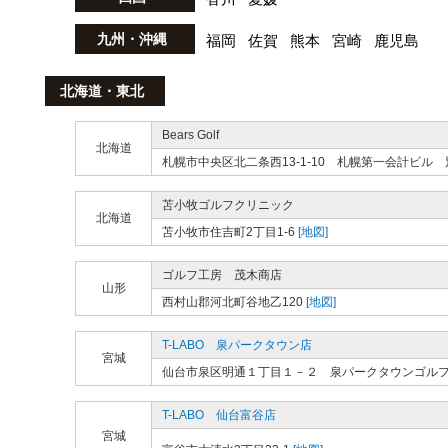
九州・沖縄
福岡
佐賀
熊本
宮崎
鹿児島
北海道・東北
Bears Golf
北海道
札幌市中央区北二条西13-1-10 札幌第一会計ビル 
苫小牧ゴルフクリニック
北海道
苫小牧市住吉町2丁目1-6
[地図]
ゴルフ工房 茂木商店
山形
西村山郡河北町谷地乙120
[地図]
T-LABO 泉パークタウン店
宮城
仙台市泉区明通１丁目１－２ 泉パークタウンゴル
T-LABO 仙台富谷店
宮城