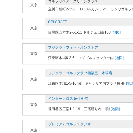
ゴルフリペア グリーングラス
東京
立川市柏町2-25-3 D.OAKカシワ 2F カシワゴルフ
CPI CRAFT
東京
目黒区五本木2-51-11 ドルチェ山富103
[地図]
フジクラ・フィットオンストア
東京
江東区木場6-2-6 フジゴルフセンター内
[地図]
フジクラ・ゴルフクラブ相談室 木場店
東京
江東区木場1-5-10 深川ギャザリア内プラザ棟 4F
[地図
インタークロス by TRPX
東京
世田谷区三宿1-1-19 三宿通りApt 1階
[地図]
プレミアムゴルフスタジオ
東京