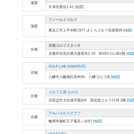
滋賀
大津市螢谷1-41
[地図]
フィールドゴルフ
滋賀
東近江市上平木町1977 さくらゴルフ倶楽部内
[地図]
京都ゴルフスタジオ
京都
京都市伏見区横大路菅本2-19 BOSS CLUB1階
[地図
GOLF LAB YAWATA FC
京都
八幡市八幡源氏垣外65 八幡ゴルフ内
[地図]
ゴルフ工房 なかの
京都
京田辺市大住虚空蔵谷8 花住坂ゴルフ21内 2階
[地図
アルバゴルフクラブ
京都
亀岡市篠町王子風呂ノ谷87
[地図]