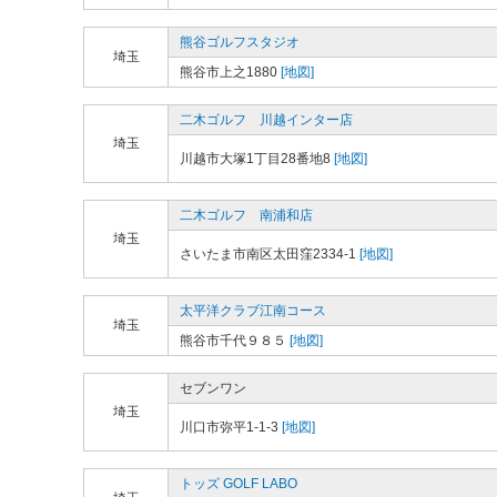
熊谷ゴルフスタジオ
埼玉
熊谷市上之1880
[地図]
二木ゴルフ 川越インター店
埼玉
川越市大塚1丁目28番地8
[地図]
二木ゴルフ 南浦和店
埼玉
さいたま市南区太田窪2334-1
[地図]
太平洋クラブ江南コース
埼玉
熊谷市千代９８５
[地図]
セブンワン
埼玉
川口市弥平1-1-3
[地図]
トッズ GOLF LABO