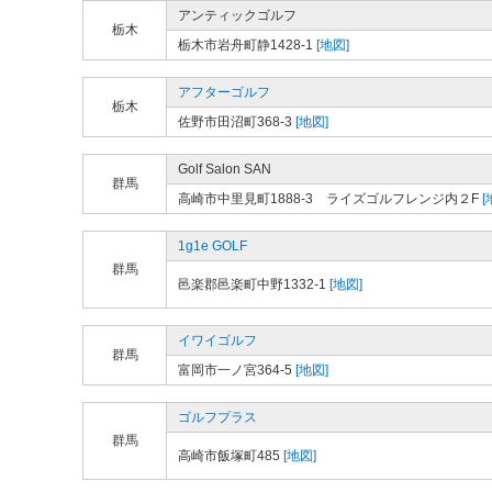
アンティックゴルフ
栃木
栃木市岩舟町静1428-1
[地図]
アフターゴルフ
栃木
佐野市田沼町368-3
[地図]
Golf Salon SAN
群馬
高崎市中里見町1888-3 ライズゴルフレンジ内２F
[
1g1e GOLF
群馬
邑楽郡邑楽町中野1332-1
[地図]
イワイゴルフ
群馬
富岡市一ノ宮364-5
[地図]
ゴルフプラス
群馬
高崎市飯塚町485
[地図]