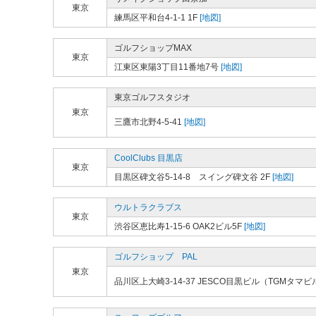
東京
練馬区平和台4-1-1 1F
[地図]
ゴルフショップMAX
東京
江東区東陽3丁目11番地7号
[地図]
東京ゴルフスタジオ
東京
三鷹市北野4-5-41
[地図]
CoolClubs 目黒店
東京
目黒区碑文谷5-14-8 スイング碑文谷 2F
[地図]
ウルトラクラブス
東京
渋谷区恵比寿1-15-6 OAK2ビル5F
[地図]
ゴルフショップ PAL
東京
品川区上大崎3-14-37 JESCO目黒ビル（TGMタマビ