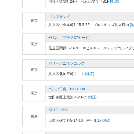
渋谷区猿楽町24-7 代官山プラザB1F
[地図]
ゴルフサンズ
東京
足立区中央本町1-15-5 2F ゴルフキッズ足立店内
[地
+37yd （プラス37ヤード）
東京
足立区関原3-23-20 AIビル102 ステップゴルフ
バリーバニオンゴルフ
東京
足立区北加平町２－２
[地図]
ゴルフ工房 Bell Club
東京
世田谷区上北沢 4-23-25
[地図]
SPYGLASS
東京
目黒区碑文谷5-14-16 寿ビル1F
[地図]