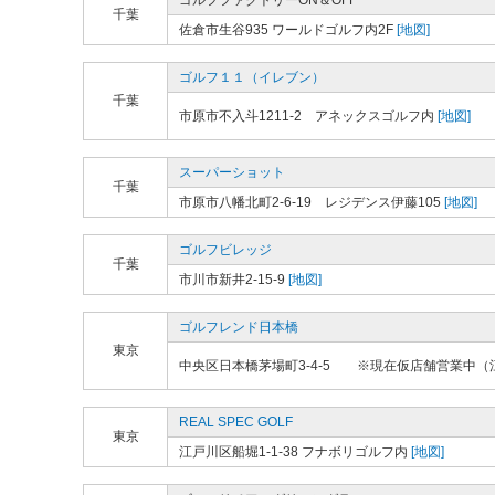
ゴルフファクトリーON＆OFF
千葉
佐倉市生谷935 ワールドゴルフ内2F
[地図]
ゴルフ１１（イレブン）
千葉
市原市不入斗1211-2 アネックスゴルフ内
[地図]
スーパーショット
千葉
市原市八幡北町2-6-19 レジデンス伊藤105
[地図]
ゴルフビレッジ
千葉
市川市新井2-15-9
[地図]
ゴルフレンド日本橋
東京
中央区日本橋茅場町3-4-5 ※現在仮店舗営業中（江
REAL SPEC GOLF
東京
江戸川区船堀1-1-38 フナボリゴルフ内
[地図]