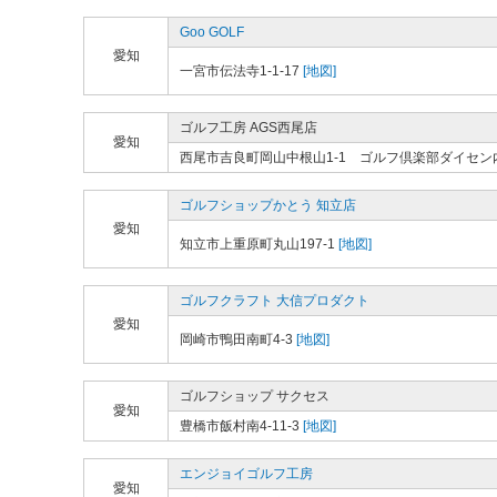
Goo GOLF
愛知
一宮市伝法寺1-1-17
[地図]
ゴルフ工房 AGS西尾店
愛知
西尾市吉良町岡山中根山1-1 ゴルフ倶楽部ダイセン
ゴルフショップかとう 知立店
愛知
知立市上重原町丸山197-1
[地図]
ゴルフクラフト 大信プロダクト
愛知
岡崎市鴨田南町4-3
[地図]
ゴルフショップ サクセス
愛知
豊橋市飯村南4-11-3
[地図]
エンジョイゴルフ工房
愛知