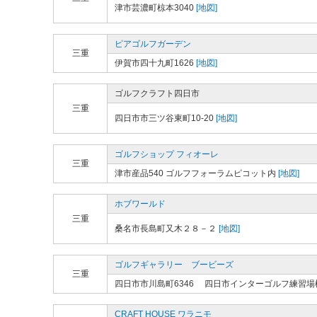
津市芸濃町椋本3040
[地図]
ピアゴルフガーデン
三重
伊賀市四十九町1626
[地図]
ゴルフクラフト四日市
三重
四日市市三ツ谷東町10-20
[地図]
ゴルフショップ フィオーレ
三重
津市産品540 ゴルフフォーラムピコット内
[地図]
ホブワールド
三重
桑名市長島町又木２８－２
[地図]
ゴルフギャラリー ブービーズ
三重
四日市市川島町6346 四日市インターゴルフ練習場
CRAFT HOUSE ワラニモ