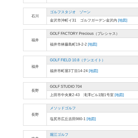
ゴルフスタジオ ゾーン
石川
金沢市沖町イ31 ゴルフガーデン金沢内
[地図]
GOLF FACTORY Precious（プレシャス）
福井
福井市林藤島町19-2-2
[地図]
GOLF FIELD 10.8（テンエイト）
福井
福井市町屋3丁目14-24
[地図]
GOLF STUDIO 704
長野
上田市中央東2-43 滝澤ビル1階1号室
[地図]
メソッドゴルフ
長野
塩尻市広丘吉田980-1
[地図]
堀江ゴルフ