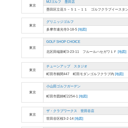
MJゴルフ 墨田店
東京
墨田区立花５－５１－１１ ゴルフクラブイースタ
グリニッジゴルフ
東京
多摩市連光寺3-18-5
[地図]
GOLF SHOP CHOICE
東京
北区田端新町3-23-11 フルールハセガワ１Ｆ
[地図]
チューンアップ スタジオ
東京
町田市鶴間447 町田モダンゴルフクラブ内
[地図]
小山田ゴルフガーデン
東京
町田市図師町2254-1
[地図]
ザ・クラブワークス 世田谷店
東京
世田谷区桜3-2-14
[地図]