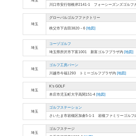
埼玉
川口市安行領根岸2141-1 フォーシーズンズゴルフ
グローバルゴルフファクトリー
埼玉
秩父市下吉田3820－6
[地図]
コーヅゴルフ
埼玉
埼玉県所沢市下富1001 新富ゴルフプラザ内
[地図]
ゴルフ工房バーン
埼玉
川越市今福1293 トミーゴルフプラザ内
[地図]
K’s GOLF
埼玉
本庄市児玉町大字高関151-4
[地図]
ゴルフステーション
埼玉
さいたま市岩槻区加倉5-1-1 岩槻ファミリーゴルフ
ゴルフステージ
埼玉