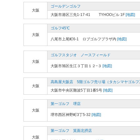
ゴールデンゴルフ
大阪
大阪市港区三先1-17-41 TYHOOビル 1F
[地図]
ゴルフ45℃
大阪
八尾市上尾町6-1 ロブゴルフプラザ内
[地図]
ゴルフスタジオ ノースフィールド
大阪
大阪市旭区生江３丁目１２−３
[地図]
高島屋大阪店 5階ゴルフ売り場（タカシマヤゴルフ
大阪
大阪市中央区難波5丁目1番5号
[地図]
第一ゴルフ 堺店
大阪
堺市西区神野町3丁5-32
[地図]
第一ゴルフ 箕面北摂店
大阪