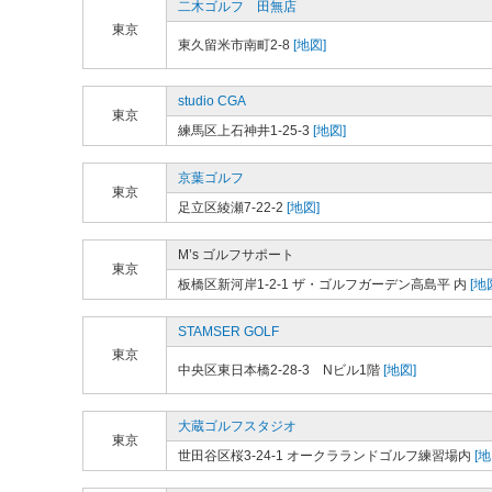
二木ゴルフ 田無店
東京
東久留米市南町2-8
[地図]
studio CGA
東京
練馬区上石神井1-25-3
[地図]
京葉ゴルフ
東京
足立区綾瀬7-22-2
[地図]
M’s ゴルフサポート
東京
板橋区新河岸1-2-1 ザ・ゴルフガーデン高島平 内
[地
STAMSER GOLF
東京
中央区東日本橋2-28-3 Nビル1階
[地図]
大蔵ゴルフスタジオ
東京
世田谷区桜3-24-1 オークラランドゴルフ練習場内
[地