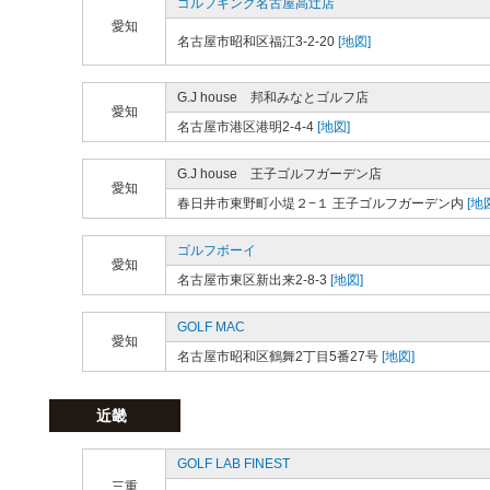
ゴルフキング名古屋高辻店
愛知
名古屋市昭和区福江3-2-20
[地図]
G.J house 邦和みなとゴルフ店
愛知
名古屋市港区港明2-4-4
[地図]
G.J house 王子ゴルフガーデン店
愛知
春日井市東野町小堤２−１ 王子ゴルフガーデン内
[地
ゴルフボーイ
愛知
名古屋市東区新出来2-8-3
[地図]
GOLF MAC
愛知
名古屋市昭和区鶴舞2丁目5番27号
[地図]
近畿
GOLF LAB FINEST
三重