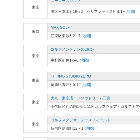
ユーローズゴルフ
東京
港区六本木3-16-26 ハリファックスビル1F
[地図]
MAX GOLF
東京
江東区東砂5-21-7
[地図]
ゴルフメンテナンスClub-T
東京
中野区新井1-6-6
[地図]
FITTING STUDIO ZERO
東京
葛飾区青戸8-5-19
[地図]
大丸 東京店 フソウドリーム工房
東京
千代田区丸の内1-9-1 11F ゴルフウェア・ゴルフギ
ゴルフスタジオ ノースフィールド
東京
新宿区信濃町12－1
[地図]