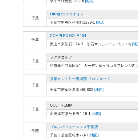
幸手市権現堂1282-6
[地図]
Fitting Studio ナイン
千葉
千葉市中央区生実町1289-1
[地図]
COMPLEX GOLF 104
千葉
流山市東初石1-74-3 初石サンシャインゴルフ内
[地
フクダゴルフ
千葉
柏市藤ケ谷新田57 ガーデン藤ヶ谷ゴルフレンジ内
京葉カントリー倶楽部 プロショップ
千葉
千葉市若葉区多部田町802
[地図]
GOLF REMIX
千葉
木更津市ほたる野4-19-1
[地図]
ゴルフパフォーマンス千葉店
千葉
千葉市若葉区桜木7-3-7
[地図]