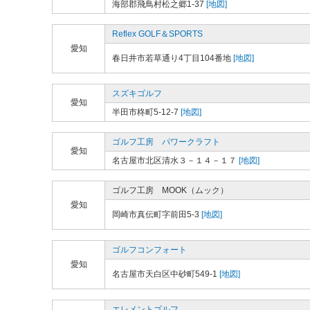
海部郡飛鳥村松之郷1-37
[地図]
Reflex GOLF＆SPORTS
愛知
春日井市若草通り4丁目104番地
[地図]
スズキゴルフ
愛知
半田市柊町5-12-7
[地図]
ゴルフ工房 パワークラフト
愛知
名古屋市北区清水３－１４－１７
[地図]
ゴルフ工房 MOOK（ムック）
愛知
岡崎市真伝町字前田5-3
[地図]
ゴルフコンフォート
愛知
名古屋市天白区中砂町549-1
[地図]
エレメントゴルフ