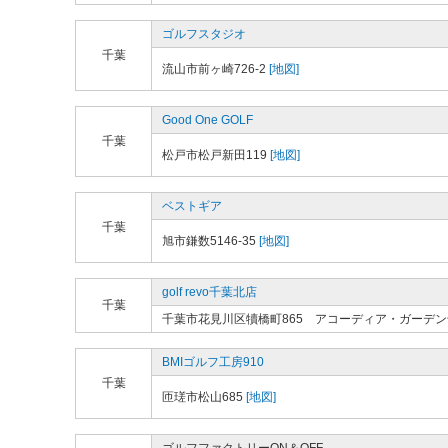
ゴルフスタジオ
千葉
流山市前ヶ崎726-2
[地図]
Good One GOLF
千葉
松戸市松戸新田119
[地図]
ベストギア
千葉
旭市鎌数5146-35
[地図]
golf revo千葉北店
千葉
千葉市花見川区犢橋町865 アコーディア・ガーデ
BMIゴルフ工房910
千葉
匝瑳市松山685
[地図]