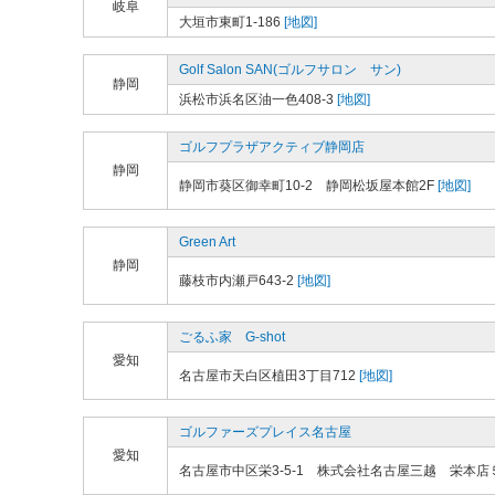
岐阜
大垣市東町1-186
[地図]
Golf Salon SAN(ゴルフサロン サン)
静岡
浜松市浜名区油一色408-3
[地図]
ゴルフプラザアクティブ静岡店
静岡
静岡市葵区御幸町10-2 静岡松坂屋本館2F
[地図]
Green Art
静岡
藤枝市内瀬戸643-2
[地図]
ごるふ家 G-shot
愛知
名古屋市天白区植田3丁目712
[地図]
ゴルファーズプレイス名古屋
愛知
名古屋市中区栄3-5-1 株式会社名古屋三越 栄本店