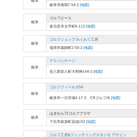
岐阜
岐阜市南鶉7-54-2
[地図]
ゴルフピース
岐阜
多治見市太平町6-113
[地図]
ゴルフショップ わくわく工房
岐阜
瑞浪市薬師町2-55-2
[地図]
アドバンテージ
岐阜
安八郡安八町大明神144-2
[地図]
ゴルフフィールズ54
岐阜
岐阜市一日市場4-17-3 CRゴルフ内
[地図]
はぎわら72ゴルフプラザ
岐阜
下呂市萩原町花池152
[地図]
ゴルフ工房&フィッティングスタジオ アゲイン