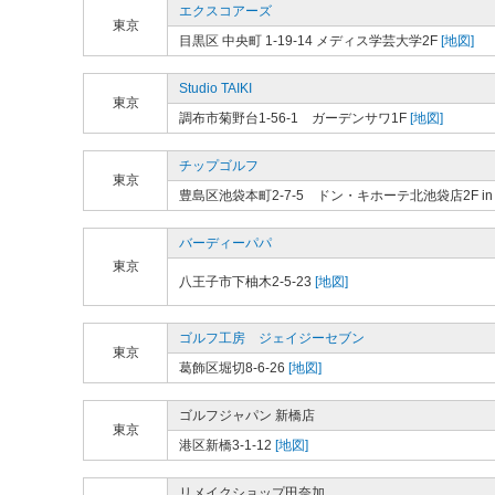
エクスコアーズ
東京
目黒区 中央町 1-19-14 メディス学芸大学2F
[地図]
Studio TAIKI
東京
調布市菊野台1-56-1 ガーデンサワ1F
[地図]
チップゴルフ
東京
豊島区池袋本町2-7-5 ドン・キホーテ北池袋店2F in 
バーディーパパ
東京
八王子市下柚木2-5-23
[地図]
ゴルフ工房 ジェイジーセブン
東京
葛飾区堀切8-6-26
[地図]
ゴルフジャパン 新橋店
東京
港区新橋3-1-12
[地図]
リメイクショップ田奈加