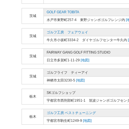
GOLF GEAR TOBITA
茨城
水戸市東野町257-4 東野ジャンボゴルフレンジ内
[
ゴルフ工房 フェアウェイ
茨城
牛久市小坂町3334-2 ダイヤゴルフセンター牛久内
FAIRWAY GANG GOLF FITTING STUDIO
茨城
日立市多賀町1-11-29
[地図]
ゴルフライフ ティーアイ
茨城
神栖市太田3230-5
[地図]
SKゴルフショップ
栃木
宇都宮市西刑部町1951-1 筑波ジャンボゴルフセン
ゴルフ工房 ベストチューニング
栃木
宇都宮市駒生町1249-9
[地図]