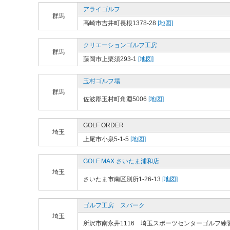
アライゴルフ
群馬
高崎市吉井町長根1378-28
[地図]
クリエーションゴルフ工房
群馬
藤岡市上栗須293-1
[地図]
玉村ゴルフ場
群馬
佐波郡玉村町角淵5006
[地図]
GOLF ORDER
埼玉
上尾市小泉5-1-5
[地図]
GOLF MAX さいたま浦和店
埼玉
さいたま市南区別所1-26-13
[地図]
ゴルフ工房 スパーク
埼玉
所沢市南永井1116 埼玉スポーツセンターゴルフ練