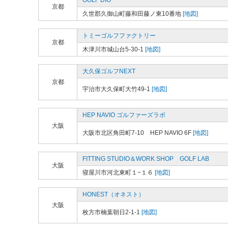
GOLF DIO
京都
久世郡久御山町藤和田藤ノ東10番地
[地図]
トミーゴルフファクトリー
京都
木津川市城山台5-30-1
[地図]
大久保ゴルフNEXT
京都
宇治市大久保町大竹49-1
[地図]
HEP NAVIO ゴルファーズラボ
大阪
大阪市北区角田町7-10 HEP NAVIO 6F
[地図]
FITTING STUDIO＆WORK SHOP GOLF LAB
大阪
寝屋川市河北東町１−１６
[地図]
HONEST（オネスト）
大阪
枚方市楠葉朝日2-1-1
[地図]