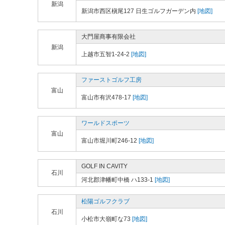
新潟
新潟市西区槇尾127 日生ゴルフガーデン内
[地図]
大門屋商事有限会社
新潟
上越市五智1-24-2
[地図]
ファーストゴルフ工房
富山
富山市有沢478-17
[地図]
ワールドスポーツ
富山
富山市堀川町246-12
[地図]
GOLF IN CAVITY
石川
河北郡津幡町中橋 ハ133-1
[地図]
松陽ゴルフクラブ
石川
小松市大嶺町な73
[地図]