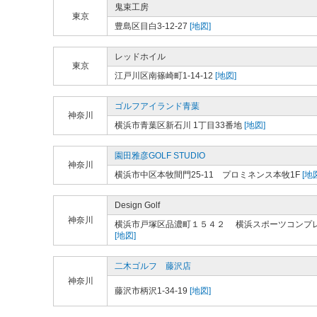
鬼束工房
東京
豊島区目白3-12-27
[地図]
レッドホイル
東京
江戸川区南篠崎町1-14-12
[地図]
ゴルフアイランド青葉
神奈川
横浜市青葉区新石川 1丁目33番地
[地図]
園田雅彦GOLF STUDIO
神奈川
横浜市中区本牧間門25-11 プロミネンス本牧1F
[地
Design Golf
神奈川
横浜市戸塚区品濃町１５４２ 横浜スポーツコンプ
[地図]
二木ゴルフ 藤沢店
神奈川
藤沢市柄沢1-34-19
[地図]