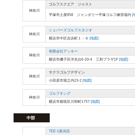
ゴルフスクエア ジャスト
神奈川
平塚市土屋958 ジャンボリー平塚ゴルフ練習場内
[
シェパーズゴルフスタジオ
神奈川
横浜市中区吉浜町１－６
[地図]
有限会社アッキー
神奈川
横浜市磯子区洋光台6-20-4 三和プラザ1F
[地図]
サクラゴルフデザイン
神奈川
小田原市堀之内23-2
[地図]
ゴルフキング
神奈川
横浜市都筑区川和町1757
[地図]
中部
TEE-1新潟店