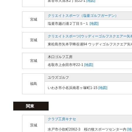
富谷市大清水2丁目22-1
[地図]
クリエイトスポーツ（塩釜ゴルフガーデン）
宮城
塩釜市越の浦２丁目５−１
[地図]
クリエイトスポーツ(ウッディーゴルフスクエアー矢本
宮城
東松島市矢本字蜂谷浦94 ウッディゴルフスクエア矢
木口ゴルフ工房
宮城
名取市上余田市坪22-1
[地図]
ユウズゴルフ
福島
いわき市小名浜南君ヶ塚町1-15
[地図]
関東
クラブ工房キナセ
茨城
水戸市小吹町2062-3 桜の牧スポーツセンター内
[地