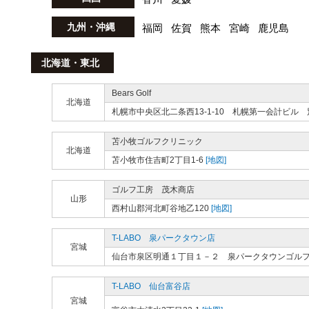
九州・沖縄
福岡
佐賀
熊本
宮崎
鹿児島
北海道・東北
Bears Golf
北海道
札幌市中央区北二条西13-1-10 札幌第一会計ビル 
苫小牧ゴルフクリニック
北海道
苫小牧市住吉町2丁目1-6
[地図]
ゴルフ工房 茂木商店
山形
西村山郡河北町谷地乙120
[地図]
T-LABO 泉パークタウン店
宮城
仙台市泉区明通１丁目１－２ 泉パークタウンゴル
T-LABO 仙台富谷店
宮城