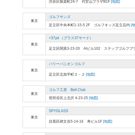
渋谷区猿楽町24-7 代官山プラザB1F
[地図]
ゴルフサンズ
東京
足立区中央本町1-15-5 2F ゴルフキッズ足立店内
[地
+37yd （プラス37ヤード）
東京
足立区関原3-23-20 AIビル102 ステップゴルフ
バリーバニオンゴルフ
東京
足立区北加平町２－２
[地図]
ゴルフ工房 Bell Club
東京
世田谷区上北沢 4-23-25
[地図]
SPYGLASS
東京
目黒区碑文谷5-14-16 寿ビル1F
[地図]