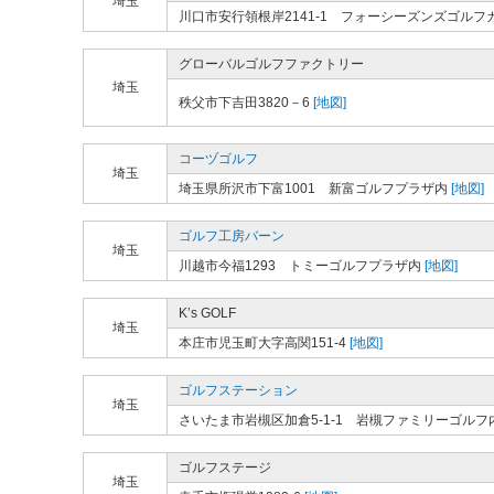
埼玉
川口市安行領根岸2141-1 フォーシーズンズゴルフ
グローバルゴルフファクトリー
埼玉
秩父市下吉田3820－6
[地図]
コーヅゴルフ
埼玉
埼玉県所沢市下富1001 新富ゴルフプラザ内
[地図]
ゴルフ工房バーン
埼玉
川越市今福1293 トミーゴルフプラザ内
[地図]
K’s GOLF
埼玉
本庄市児玉町大字高関151-4
[地図]
ゴルフステーション
埼玉
さいたま市岩槻区加倉5-1-1 岩槻ファミリーゴルフ
ゴルフステージ
埼玉