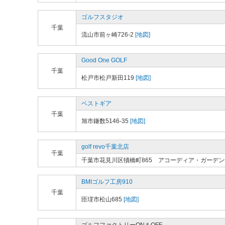
ゴルフスタジオ
千葉
流山市前ヶ崎726-2
[地図]
Good One GOLF
千葉
松戸市松戸新田119
[地図]
ベストギア
千葉
旭市鎌数5146-35
[地図]
golf revo千葉北店
千葉
千葉市花見川区犢橋町865 アコーディア・ガーデ
BMIゴルフ工房910
千葉
匝瑳市松山685
[地図]