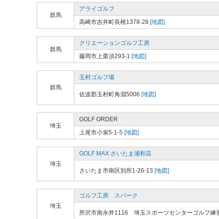
アライゴルフ
群馬
高崎市吉井町長根1378-28
[地図]
クリエーションゴルフ工房
群馬
藤岡市上栗須293-1
[地図]
玉村ゴルフ場
群馬
佐波郡玉村町角淵5006
[地図]
GOLF ORDER
埼玉
上尾市小泉5-1-5
[地図]
GOLF MAX さいたま浦和店
埼玉
さいたま市南区別所1-26-13
[地図]
ゴルフ工房 スパーク
埼玉
所沢市南永井1116 埼玉スポーツセンターゴルフ練