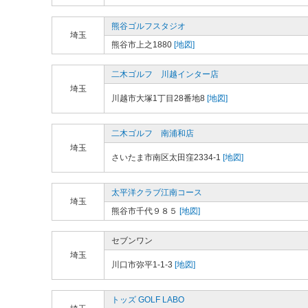
熊谷ゴルフスタジオ
埼玉
熊谷市上之1880
[地図]
二木ゴルフ 川越インター店
埼玉
川越市大塚1丁目28番地8
[地図]
二木ゴルフ 南浦和店
埼玉
さいたま市南区太田窪2334-1
[地図]
太平洋クラブ江南コース
埼玉
熊谷市千代９８５
[地図]
セブンワン
埼玉
川口市弥平1-1-3
[地図]
トッズ GOLF LABO