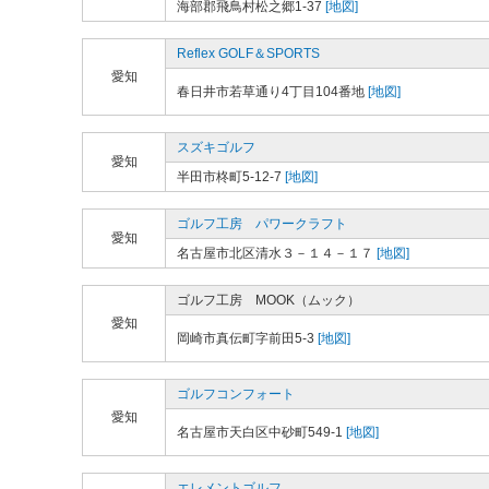
海部郡飛鳥村松之郷1-37
[地図]
Reflex GOLF＆SPORTS
愛知
春日井市若草通り4丁目104番地
[地図]
スズキゴルフ
愛知
半田市柊町5-12-7
[地図]
ゴルフ工房 パワークラフト
愛知
名古屋市北区清水３－１４－１７
[地図]
ゴルフ工房 MOOK（ムック）
愛知
岡崎市真伝町字前田5-3
[地図]
ゴルフコンフォート
愛知
名古屋市天白区中砂町549-1
[地図]
エレメントゴルフ