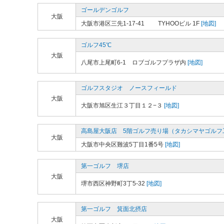
ゴールデンゴルフ
大阪
大阪市港区三先1-17-41 TYHOOビル 1F
[地図]
ゴルフ45℃
大阪
八尾市上尾町6-1 ロブゴルフプラザ内
[地図]
ゴルフスタジオ ノースフィールド
大阪
大阪市旭区生江３丁目１２−３
[地図]
高島屋大阪店 5階ゴルフ売り場（タカシマヤゴルフ
大阪
大阪市中央区難波5丁目1番5号
[地図]
第一ゴルフ 堺店
大阪
堺市西区神野町3丁5-32
[地図]
第一ゴルフ 箕面北摂店
大阪