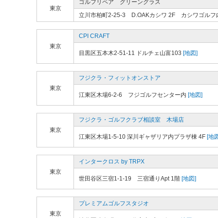
ゴルフリペア グリーングラス
東京
立川市柏町2-25-3 D.OAKカシワ 2F カシワゴルフ
CPI CRAFT
東京
目黒区五本木2-51-11 ドルチェ山富103
[地図]
フジクラ・フィットオンストア
東京
江東区木場6-2-6 フジゴルフセンター内
[地図]
フジクラ・ゴルフクラブ相談室 木場店
東京
江東区木場1-5-10 深川ギャザリア内プラザ棟 4F
[地図
インタークロス by TRPX
東京
世田谷区三宿1-1-19 三宿通りApt 1階
[地図]
プレミアムゴルフスタジオ
東京