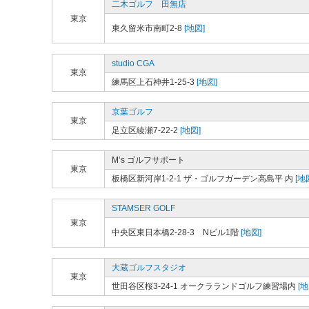
二木ゴルフ 田無店
東京
東久留米市南町2-8
[地図]
studio CGA
東京
練馬区上石神井1-25-3
[地図]
京葉ゴルフ
東京
足立区綾瀬7-22-2
[地図]
M’s ゴルフサポート
東京
板橋区新河岸1-2-1 ザ・ゴルフガーデン高島平 内
[地
STAMSER GOLF
東京
中央区東日本橋2-28-3 Nビル1階
[地図]
大蔵ゴルフスタジオ
東京
世田谷区桜3-24-1 オークラランドゴルフ練習場内
[地