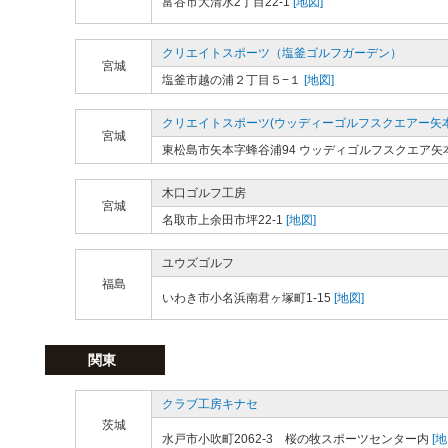
富谷市大清水2丁目22-1
[地図]
クリエイトスポーツ（塩釜ゴルフガーデン）
宮城
塩釜市越の浦２丁目５−１
[地図]
クリエイトスポーツ(ウッディーゴルフスクエアー矢本
宮城
東松島市矢本字蜂谷浦94 ウッディゴルフスクエア矢
木口ゴルフ工房
宮城
名取市上余田市坪22-1
[地図]
ユウズゴルフ
福島
いわき市小名浜南君ヶ塚町1-15
[地図]
関東
クラブ工房キナセ
茨城
水戸市小吹町2062-3 桜の牧スポーツセンター内
[地