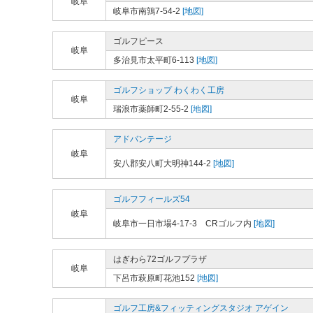
岐阜
岐阜市南鶉7-54-2
[地図]
ゴルフピース
岐阜
多治見市太平町6-113
[地図]
ゴルフショップ わくわく工房
岐阜
瑞浪市薬師町2-55-2
[地図]
アドバンテージ
岐阜
安八郡安八町大明神144-2
[地図]
ゴルフフィールズ54
岐阜
岐阜市一日市場4-17-3 CRゴルフ内
[地図]
はぎわら72ゴルフプラザ
岐阜
下呂市萩原町花池152
[地図]
ゴルフ工房&フィッティングスタジオ アゲイン