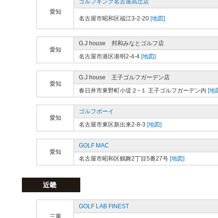
ゴルフキング名古屋高辻店
愛知
名古屋市昭和区福江3-2-20
[地図]
G.J house 邦和みなとゴルフ店
愛知
名古屋市港区港明2-4-4
[地図]
G.J house 王子ゴルフガーデン店
愛知
春日井市東野町小堤２−１ 王子ゴルフガーデン内
[地
ゴルフボーイ
愛知
名古屋市東区新出来2-8-3
[地図]
GOLF MAC
愛知
名古屋市昭和区鶴舞2丁目5番27号
[地図]
近畿
GOLF LAB FINEST
三重