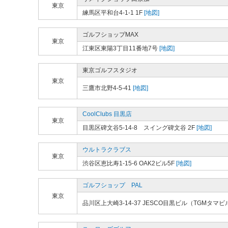
東京
練馬区平和台4-1-1 1F
[地図]
ゴルフショップMAX
東京
江東区東陽3丁目11番地7号
[地図]
東京ゴルフスタジオ
東京
三鷹市北野4-5-41
[地図]
CoolClubs 目黒店
東京
目黒区碑文谷5-14-8 スイング碑文谷 2F
[地図]
ウルトラクラブス
東京
渋谷区恵比寿1-15-6 OAK2ビル5F
[地図]
ゴルフショップ PAL
東京
品川区上大崎3-14-37 JESCO目黒ビル（TGMタマビ