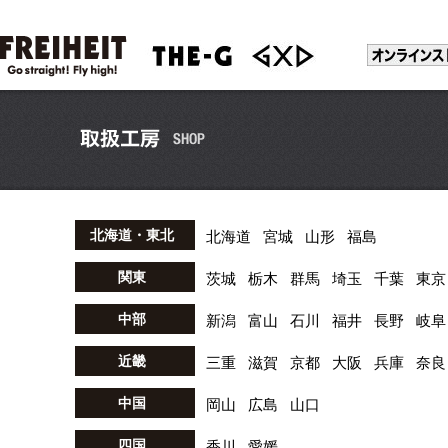
北海道・東北
北海道
宮城
山形
福島
関東
茨城
栃木
群馬
埼玉
千葉
東京
中部
新潟
富山
石川
福井
長野
岐阜
近畿
三重
滋賀
京都
大阪
兵庫
奈良
中国
岡山
広島
山口
四国
香川
愛媛