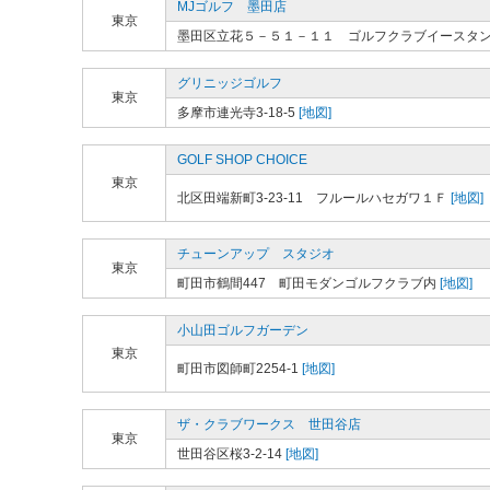
MJゴルフ 墨田店
東京
墨田区立花５－５１－１１ ゴルフクラブイースタ
グリニッジゴルフ
東京
多摩市連光寺3-18-5
[地図]
GOLF SHOP CHOICE
東京
北区田端新町3-23-11 フルールハセガワ１Ｆ
[地図]
チューンアップ スタジオ
東京
町田市鶴間447 町田モダンゴルフクラブ内
[地図]
小山田ゴルフガーデン
東京
町田市図師町2254-1
[地図]
ザ・クラブワークス 世田谷店
東京
世田谷区桜3-2-14
[地図]