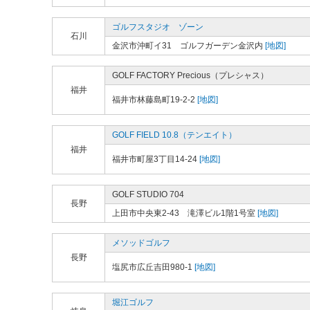
ゴルフスタジオ ゾーン
石川
金沢市沖町イ31 ゴルフガーデン金沢内
[地図]
GOLF FACTORY Precious（プレシャス）
福井
福井市林藤島町19-2-2
[地図]
GOLF FIELD 10.8（テンエイト）
福井
福井市町屋3丁目14-24
[地図]
GOLF STUDIO 704
長野
上田市中央東2-43 滝澤ビル1階1号室
[地図]
メソッドゴルフ
長野
塩尻市広丘吉田980-1
[地図]
堀江ゴルフ