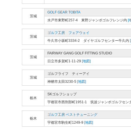
GOLF GEAR TOBITA
茨城
水戸市東野町257-4 東野ジャンボゴルフレンジ内
[
ゴルフ工房 フェアウェイ
茨城
牛久市小坂町3334-2 ダイヤゴルフセンター牛久内
FAIRWAY GANG GOLF FITTING STUDIO
茨城
日立市多賀町1-11-29
[地図]
ゴルフライフ ティーアイ
茨城
神栖市太田3230-5
[地図]
SKゴルフショップ
栃木
宇都宮市西刑部町1951-1 筑波ジャンボゴルフセン
ゴルフ工房 ベストチューニング
栃木
宇都宮市駒生町1249-9
[地図]