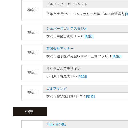
ゴルフスクエア ジャスト
神奈川
平塚市土屋958 ジャンボリー平塚ゴルフ練習場内
[
シェパーズゴルフスタジオ
神奈川
横浜市中区吉浜町１－６
[地図]
有限会社アッキー
神奈川
横浜市磯子区洋光台6-20-4 三和プラザ1F
[地図]
サクラゴルフデザイン
神奈川
小田原市堀之内23-2
[地図]
ゴルフキング
神奈川
横浜市都筑区川和町1757
[地図]
中部
TEE-1新潟店