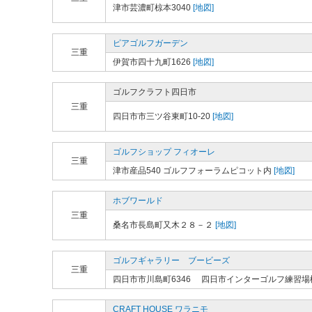
津市芸濃町椋本3040
[地図]
ピアゴルフガーデン
三重
伊賀市四十九町1626
[地図]
ゴルフクラフト四日市
三重
四日市市三ツ谷東町10-20
[地図]
ゴルフショップ フィオーレ
三重
津市産品540 ゴルフフォーラムピコット内
[地図]
ホブワールド
三重
桑名市長島町又木２８－２
[地図]
ゴルフギャラリー ブービーズ
三重
四日市市川島町6346 四日市インターゴルフ練習場
CRAFT HOUSE ワラニモ