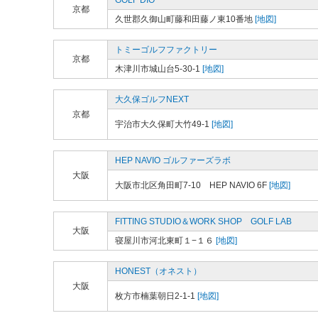
GOLF DIO
京都
久世郡久御山町藤和田藤ノ東10番地
[地図]
トミーゴルフファクトリー
京都
木津川市城山台5-30-1
[地図]
大久保ゴルフNEXT
京都
宇治市大久保町大竹49-1
[地図]
HEP NAVIO ゴルファーズラボ
大阪
大阪市北区角田町7-10 HEP NAVIO 6F
[地図]
FITTING STUDIO＆WORK SHOP GOLF LAB
大阪
寝屋川市河北東町１−１６
[地図]
HONEST（オネスト）
大阪
枚方市楠葉朝日2-1-1
[地図]