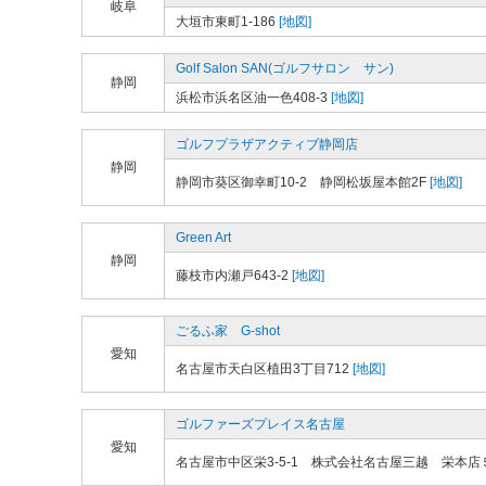
岐阜
大垣市東町1-186
[地図]
Golf Salon SAN(ゴルフサロン サン)
静岡
浜松市浜名区油一色408-3
[地図]
ゴルフプラザアクティブ静岡店
静岡
静岡市葵区御幸町10-2 静岡松坂屋本館2F
[地図]
Green Art
静岡
藤枝市内瀬戸643-2
[地図]
ごるふ家 G-shot
愛知
名古屋市天白区植田3丁目712
[地図]
ゴルファーズプレイス名古屋
愛知
名古屋市中区栄3-5-1 株式会社名古屋三越 栄本店