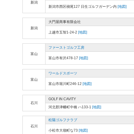
新潟
新潟市西区槇尾127 日生ゴルフガーデン内
[地図]
大門屋商事有限会社
新潟
上越市五智1-24-2
[地図]
ファーストゴルフ工房
富山
富山市有沢478-17
[地図]
ワールドスポーツ
富山
富山市堀川町246-12
[地図]
GOLF IN CAVITY
石川
河北郡津幡町中橋 ハ133-1
[地図]
松陽ゴルフクラブ
石川
小松市大嶺町な73
[地図]