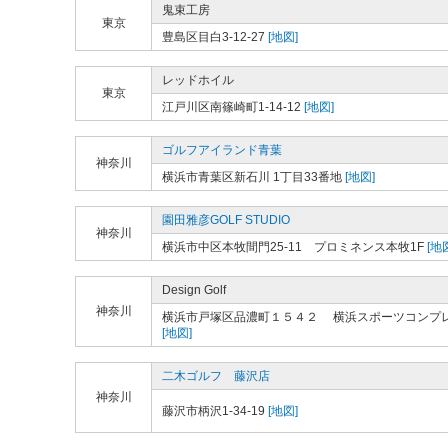
鬼束工房
東京
豊島区目白3-12-27
[地図]
レッドホイル
東京
江戸川区南篠崎町1-14-12
[地図]
ゴルフアイランド青葉
神奈川
横浜市青葉区新石川 1丁目33番地
[地図]
園田雅彦GOLF STUDIO
神奈川
横浜市中区本牧間門25-11 プロミネンス本牧1F
[地
Design Golf
神奈川
横浜市戸塚区品濃町１５４２ 横浜スポーツコンプ
[地図]
二木ゴルフ 藤沢店
神奈川
藤沢市柄沢1-34-19
[地図]