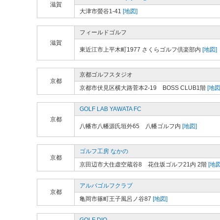
滋賀
大津市螢谷1-41
[地図]
フィールドゴルフ
滋賀
東近江市上平木町1977 さくらゴルフ倶楽部内
[地図]
京都ゴルフスタジオ
京都
京都市伏見区横大路菅本2-19 BOSS CLUB1階
[地図
GOLF LAB YAWATA FC
京都
八幡市八幡源氏垣外65 八幡ゴルフ内
[地図]
ゴルフ工房 なかの
京都
京田辺市大住虚空蔵谷8 花住坂ゴルフ21内 2階
[地図
アルバゴルフクラブ
京都
亀岡市篠町王子風呂ノ谷87
[地図]