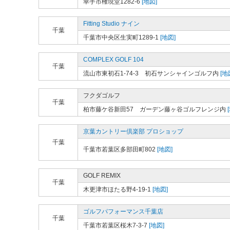
幸手市権現堂1282-6
[地図]
Fitting Studio ナイン
千葉
千葉市中央区生実町1289-1
[地図]
COMPLEX GOLF 104
千葉
流山市東初石1-74-3 初石サンシャインゴルフ内
[地
フクダゴルフ
千葉
柏市藤ケ谷新田57 ガーデン藤ヶ谷ゴルフレンジ内
京葉カントリー倶楽部 プロショップ
千葉
千葉市若葉区多部田町802
[地図]
GOLF REMIX
千葉
木更津市ほたる野4-19-1
[地図]
ゴルフパフォーマンス千葉店
千葉
千葉市若葉区桜木7-3-7
[地図]