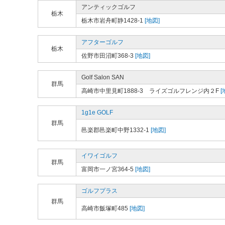
アンティックゴルフ
栃木
栃木市岩舟町静1428-1
[地図]
アフターゴルフ
栃木
佐野市田沼町368-3
[地図]
Golf Salon SAN
群馬
高崎市中里見町1888-3 ライズゴルフレンジ内２F
[
1g1e GOLF
群馬
邑楽郡邑楽町中野1332-1
[地図]
イワイゴルフ
群馬
富岡市一ノ宮364-5
[地図]
ゴルフプラス
群馬
高崎市飯塚町485
[地図]