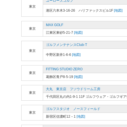
ユーローズゴルフ
東京
港区六本木3-16-26 ハリファックスビル1F
[地図]
MAX GOLF
東京
江東区東砂5-21-7
[地図]
ゴルフメンテナンスClub-T
東京
中野区新井1-6-6
[地図]
FITTING STUDIO ZERO
東京
葛飾区青戸8-5-19
[地図]
大丸 東京店 フソウドリーム工房
東京
千代田区丸の内1-9-1 11F ゴルフウェア・ゴルフギ
ゴルフスタジオ ノースフィールド
東京
新宿区信濃町12－1
[地図]