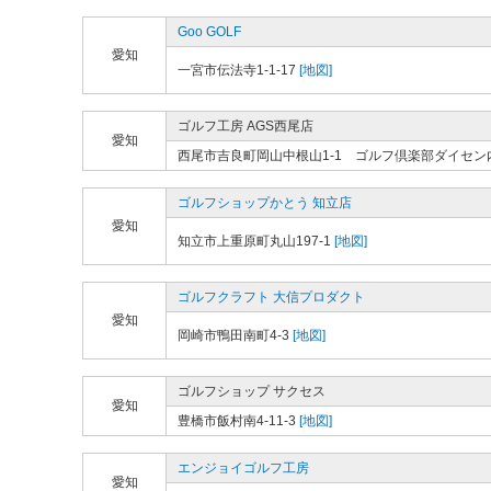
Goo GOLF
愛知
一宮市伝法寺1-1-17
[地図]
ゴルフ工房 AGS西尾店
愛知
西尾市吉良町岡山中根山1-1 ゴルフ倶楽部ダイセン
ゴルフショップかとう 知立店
愛知
知立市上重原町丸山197-1
[地図]
ゴルフクラフト 大信プロダクト
愛知
岡崎市鴨田南町4-3
[地図]
ゴルフショップ サクセス
愛知
豊橋市飯村南4-11-3
[地図]
エンジョイゴルフ工房
愛知