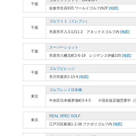
ゴルフファクトリーON＆OFF
千葉
佐倉市生谷935 ワールドゴルフ内2F
[地図]
ゴルフ１１（イレブン）
千葉
市原市不入斗1211-2 アネックスゴルフ内
[地図]
スーパーショット
千葉
市原市八幡北町2-6-19 レジデンス伊藤105
[地図]
ゴルフビレッジ
千葉
市川市新井2-15-9
[地図]
ゴルフレンド日本橋
東京
中央区日本橋茅場町3-4-5 ※現在仮店舗営業中（江
REAL SPEC GOLF
東京
江戸川区船堀1-1-38 フナボリゴルフ内
[地図]