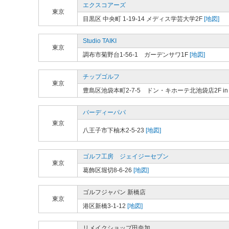
エクスコアーズ
東京
目黒区 中央町 1-19-14 メディス学芸大学2F
[地図]
Studio TAIKI
東京
調布市菊野台1-56-1 ガーデンサワ1F
[地図]
チップゴルフ
東京
豊島区池袋本町2-7-5 ドン・キホーテ北池袋店2F in 
バーディーパパ
東京
八王子市下柚木2-5-23
[地図]
ゴルフ工房 ジェイジーセブン
東京
葛飾区堀切8-6-26
[地図]
ゴルフジャパン 新橋店
東京
港区新橋3-1-12
[地図]
リメイクショップ田奈加