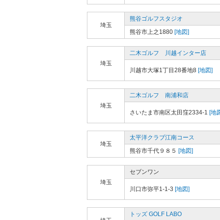
熊谷ゴルフスタジオ
埼玉
熊谷市上之1880
[地図]
二木ゴルフ 川越インター店
埼玉
川越市大塚1丁目28番地8
[地図]
二木ゴルフ 南浦和店
埼玉
さいたま市南区太田窪2334-1
[地図
太平洋クラブ江南コース
埼玉
熊谷市千代９８５
[地図]
セブンワン
埼玉
川口市弥平1-1-3
[地図]
トッズ GOLF LABO