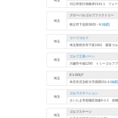
埼玉
川口市安行領根岸2141-1 フ
グローバルゴルフファクトリー
埼玉
秩父市下吉田3820－6
[地図]
コーヅゴルフ
埼玉
埼玉県所沢市下富1001 新富ゴ
ゴルフ工房バーン
埼玉
川越市今福1293 トミーゴルフ
K’s GOLF
埼玉
本庄市児玉町大字高関151-4
[地図
ゴルフステーション
埼玉
さいたま市岩槻区加倉5-1-1 
ゴルフステージ
埼玉