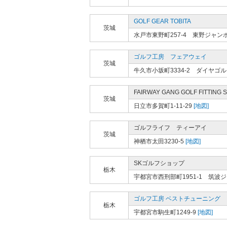
GOLF GEAR TOBITA
茨城
水戸市東野町257-4 東野ジャ
ゴルフ工房 フェアウェイ
茨城
牛久市小坂町3334-2 ダイヤゴ
FAIRWAY GANG GOLF FITTING 
茨城
日立市多賀町1-11-29
[地図]
ゴルフライフ ティーアイ
茨城
神栖市太田3230-5
[地図]
SKゴルフショップ
栃木
宇都宮市西刑部町1951-1 筑
ゴルフ工房 ベストチューニング
栃木
宇都宮市駒生町1249-9
[地図]