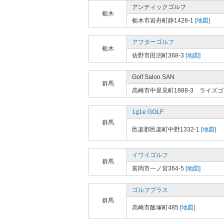
アンティックゴルフ
栃木
栃木市岩舟町静1428-1
[地図]
アフターゴルフ
栃木
佐野市田沼町368-3
[地図]
Golf Salon SAN
群馬
高崎市中里見町1888-3 ライズ
1g1e GOLF
群馬
邑楽郡邑楽町中野1332-1
[地図]
イワイゴルフ
群馬
富岡市一ノ宮364-5
[地図]
ゴルフプラス
群馬
高崎市飯塚町485
[地図]