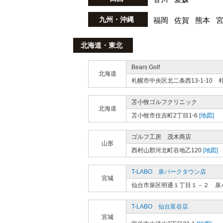
九州・沖縄
福岡
佐賀
熊本
北海道・東北
Bears Golf
北海道
札幌市中央区北二条西13-1-10
苫小牧ゴルフクリニック
北海道
苫小牧市住吉町2丁目1-6
[地図]
ゴルフ工房 茂木商店
山形
西村山郡河北町谷地乙120
[地図]
T-LABO 泉パークタウン店
宮城
仙台市泉区明通１丁目１－２ 泉
T-LABO 仙台富谷店
宮城