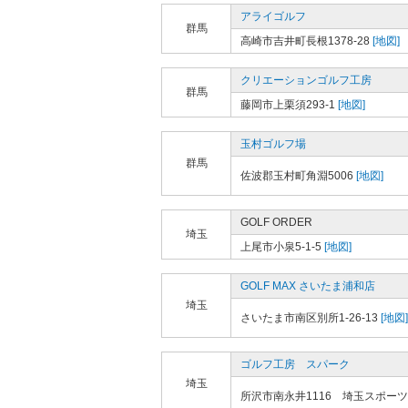
アライゴルフ
群馬
高崎市吉井町長根1378-28
[地図]
クリエーションゴルフ工房
群馬
藤岡市上栗須293-1
[地図]
玉村ゴルフ場
群馬
佐波郡玉村町角淵5006
[地図]
GOLF ORDER
埼玉
上尾市小泉5-1-5
[地図]
GOLF MAX さいたま浦和店
埼玉
さいたま市南区別所1-26-13
[地図]
ゴルフ工房 スパーク
埼玉
所沢市南永井1116 埼玉スポー