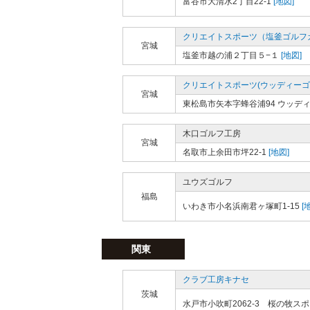
富谷市大清水2丁目22-1
[地図]
クリエイトスポーツ（塩釜ゴルフ
宮城
塩釜市越の浦２丁目５−１
[地図]
クリエイトスポーツ(ウッディーゴ
宮城
東松島市矢本字蜂谷浦94 ウッデ
木口ゴルフ工房
宮城
名取市上余田市坪22-1
[地図]
ユウズゴルフ
福島
いわき市小名浜南君ヶ塚町1-15
[
関東
クラブ工房キナセ
茨城
水戸市小吹町2062-3 桜の牧ス