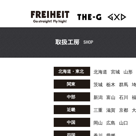
北海道・東北
北海道
宮城
山形
関東
茨城
栃木
群馬
中部
新潟
富山
石川
近畿
三重
滋賀
京都
中国
岡山
広島
山口
四国
香川
愛媛