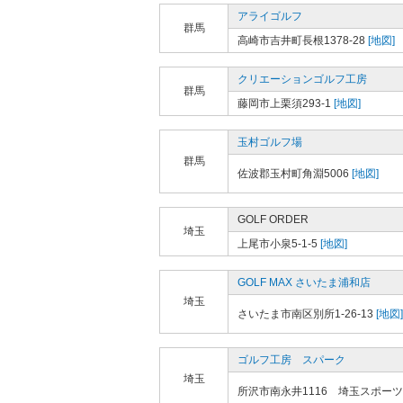
アライゴルフ
群馬
高崎市吉井町長根1378-28
[地図]
クリエーションゴルフ工房
群馬
藤岡市上栗須293-1
[地図]
玉村ゴルフ場
群馬
佐波郡玉村町角淵5006
[地図]
GOLF ORDER
埼玉
上尾市小泉5-1-5
[地図]
GOLF MAX さいたま浦和店
埼玉
さいたま市南区別所1-26-13
[地図]
ゴルフ工房 スパーク
埼玉
所沢市南永井1116 埼玉スポー