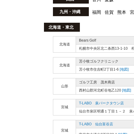
九州・沖縄
福岡
佐賀
熊本
北海道・東北
Bears Golf
北海道
札幌市中央区北二条西13-1-10
苫小牧ゴルフクリニック
北海道
苫小牧市住吉町2丁目1-6
[地図]
ゴルフ工房 茂木商店
山形
西村山郡河北町谷地乙120
[地図]
T-LABO 泉パークタウン店
宮城
仙台市泉区明通１丁目１－２ 泉
T-LABO 仙台富谷店
宮城