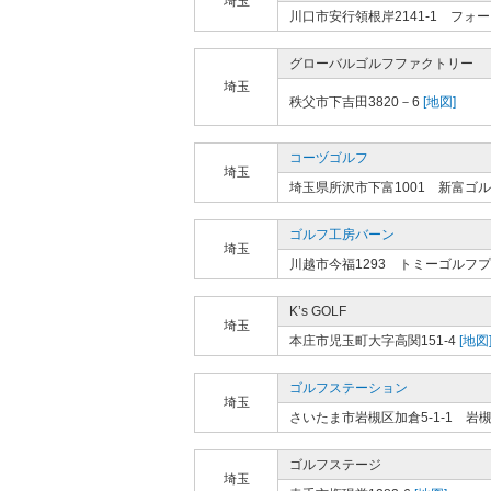
埼玉
川口市安行領根岸2141-1 フ
グローバルゴルフファクトリー
埼玉
秩父市下吉田3820－6
[地図]
コーヅゴルフ
埼玉
埼玉県所沢市下富1001 新富ゴ
ゴルフ工房バーン
埼玉
川越市今福1293 トミーゴルフ
K’s GOLF
埼玉
本庄市児玉町大字高関151-4
[地図
ゴルフステーション
埼玉
さいたま市岩槻区加倉5-1-1 
ゴルフステージ
埼玉