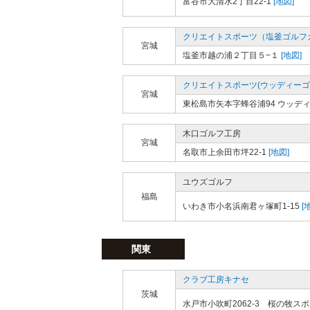
富谷市大清水2丁目22-1
[地図]
クリエイトスポーツ（塩釜ゴルフ
宮城
塩釜市越の浦２丁目５−１
[地図]
クリエイトスポーツ(ウッディーゴ
宮城
東松島市矢本字蜂谷浦94 ウッデ
木口ゴルフ工房
宮城
名取市上余田市坪22-1
[地図]
ユウズゴルフ
福島
いわき市小名浜南君ヶ塚町1-15
[
関東
クラブ工房キナセ
茨城
水戸市小吹町2062-3 桜の牧ス