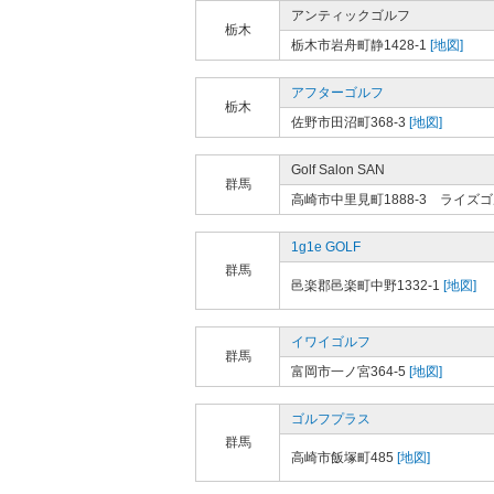
アンティックゴルフ
栃木
栃木市岩舟町静1428-1
[地図]
アフターゴルフ
栃木
佐野市田沼町368-3
[地図]
Golf Salon SAN
群馬
高崎市中里見町1888-3 ライズ
1g1e GOLF
群馬
邑楽郡邑楽町中野1332-1
[地図]
イワイゴルフ
群馬
富岡市一ノ宮364-5
[地図]
ゴルフプラス
群馬
高崎市飯塚町485
[地図]