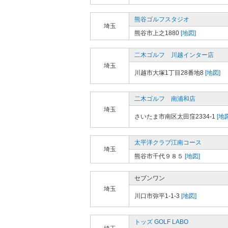
熊谷ゴルフスタジオ
埼玉
熊谷市上之1880
[地図]
二木ゴルフ 川越インター店
埼玉
川越市大塚1丁目28番地8
[地図]
二木ゴルフ 南浦和店
埼玉
さいたま市南区太田窪2334-1
[地図
太平洋クラブ江南コース
埼玉
熊谷市千代９８５
[地図]
セブンワン
埼玉
川口市弥平1-1-3
[地図]
トッズ GOLF LABO