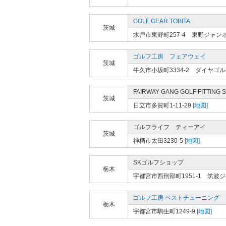
GOLF GEAR TOBITA
茨城
水戸市東野町257-4 東野ジャ
ゴルフ工房 フェアウェイ
茨城
牛久市小坂町3334-2 ダイヤゴ
FAIRWAY GANG GOLF FITTING 
茨城
日立市多賀町1-11-29
[地図]
ゴルフライフ ティーアイ
茨城
神栖市太田3230-5
[地図]
SKゴルフショップ
栃木
宇都宮市西刑部町1951-1 筑
ゴルフ工房 ベストチューニング
栃木
宇都宮市駒生町1249-9
[地図]