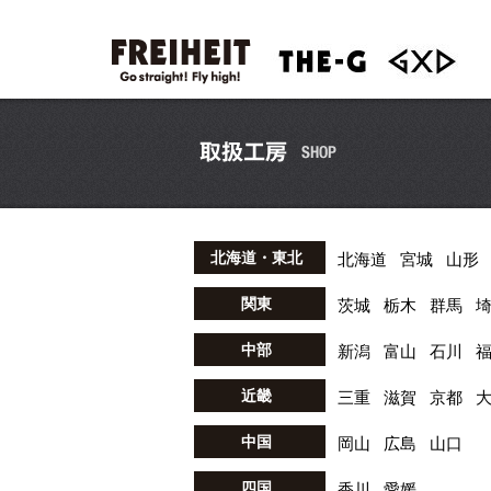
北海道・東北
北海道
宮城
山形
関東
茨城
栃木
群馬
中部
新潟
富山
石川
近畿
三重
滋賀
京都
中国
岡山
広島
山口
四国
香川
愛媛